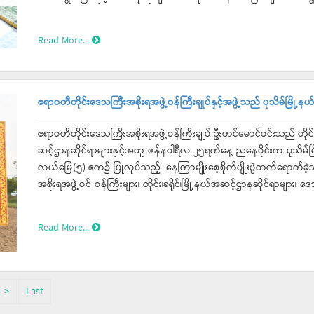
ဦးစီးဌာနမှ ၂၀၂၂-၂၀၂၃ဘဏ္ဍာရေးနှစ်တွင် တိုင်းဒေသကြီး ရန်ပုံခွင့်ပြုရ
ဖောင်တော်ဦးစေတီတော်မြတ်၊ တဂေါင်းမင်္ဂလာမဟာ စေတီတော်မြတ်၊ လေ
အကျယ် ၁၂ ပေ၊ ထုထည် ၇ လက်မ၊ ရှိကြောင်းသိရသည်။ ထို့နောက် ဝါးခယ်မမြို့နယ်၊ ရေလိန်အူကျွန်းကျေးရွာရှိ တောင်သူဒေါ်ဇင်
စေတီများအား ရေသပ္ပာယ် ခြင်း၊ ထုံးသင်္ကန်းကပ်ခြင်း၊ ရောင်တော်ဖွင့်ခ
Read More...
နွယ်ထွန်း၏ ရေဆင်းစပ်မျိုး(၁)နေကြာစိုက်ခင်းအား ကြည့်ရှုအားပေးပြီး ဆီဖူ
ရေး ကုသိုလ်ယူခြင်းများ ဆောင်ရွက်နေမှုများကို သွားရောက်ကြည့်ရှုအ
ရောက်စေရေးတို့အပြင် ရေပေးခြင်းနှင့်အစာကျွေးခြင်းလုပ်ငန်းများစန
အသီးသီးတွင်လည်း ဘုရားကျောင်းကန်များ သန့်ရှင်းရေးဆောင်ရွက်ခြင်
လမ်းညွှန်မှာကြားခဲ့သည်။ ဆက်လက်၍ တိုင်းဒေသကြီး ဝန်ကြီးချုပ်သည် ဝါးခယ်မြို့နယ်၊ အမှတ်(၂) အခြေခံပညာ
ဆောင်ရွက်လျက်ရှိကြောင်းသိရသည်။
အထက်တန်းကျောင်း၌ တက္ကသိုလ်ဝင်တန်း စာမေးပွဲဝင်ရောက်ဖြေဆိုမည့် 
ဧရာဝတီတိုင်းဒေသကြီးအစိုးရအဖွဲ့ဝန်ကြီးချုပ်နှင့်အဖွဲ့သည် ပုသိမ်မြို့န
သင်ကြားပို့ချနေမှုကိုကြည့်ရှုအားပေးခဲ့ပြီး ဆရာ၊ဆရာမျိား၏သင်ကြားပိ
ည့်ဘာသာရပ်များကိုပိုမိုလေ့လာကြစေရေးနှင့် ရာနှုန်းပြည့်အောင်မြင်စ
ဧရာဝတီတိုင်းဒေသကြီးအစိုးရအဖွဲ့ဝန်ကြီးချုပ် ဦးတင်မောင်ဝင်းသည် တိုင်းဒေ
များနှင့် ထောက်ပံ့ငွေများပေးအပ်ခဲ့သည်။ ဆက်လက်၍ တိုင်းဒေသကြီး ဝန်ကြီးချုပ်သည် အိမ်မဲမြို့နယ်၊ဘုရားကြီးကုန်းကျေးရွာရှိ
ဆင့်ဌာနဆိုင်ရာများနှင့်အတူ ဇန်နဝါရီလ ၂၅ရက်နေ့ ညနေပိုင်းက ပုသိမ်မြ
တောင်သူဦးစိန်မောင်သန်း၏ နေကြာစိုက်ဧက(၅)၌စိုက်ပျိုးထားသည့် ရေဆင
လယ်မြေ(၅) ဧက၌ ပြုလုပ်သည့် နေကြာမျိုးစေ့စိုက်ပျိုးပွဲတက်ရောက်ခဲ့သည
အား ကြည့်ရှုအားပေးခဲ့ပြီး ရေပေးခြင်းနှင့်အစာကျွေးခြင်းလုပ်ငန်းများစ
အစိုးရအဖွဲ့ဝင် ဝန်ကြီးများ၊ တိုင်း၊ခရိုင်၊မြို့နယ်အဆင့်ဌာနဆိုင်ရာမျာ
ခဲ့သည်။ ထို့နောက် ပုသိမ်မြို့နယ်၊ သဲဂရက်ကျေးရွာရှိ ယင်မဲမွေးမြူရေးနှင့်အထွေထွေ လုပ်ငန်းသမဝါယမအသင်း" သို့သွားရောက်ခဲ့
များအား စုပေါင်းစိုက်ပျိုးပေးခဲ့ပြီး ရေပေးခြင်း၊ အစာကျွေးခြင်းလုပ်ငန
ရာ အသင်းတာဝန်ခံမှ ယင်မဲသားဥဘဝမှအကောင်ဖြစ်သည်အထိမွေးမြူမှု
စိုက်ပျိုးကြရန်မှာကြားခဲ့သည်။
Read More...
waste များသည် အပင်များအတွက် သဘာဝမြေသြဇာကို ရရှိနိုင်မှုအခြေအန
အသားစား တိရစ္ဆာန် များအတွက် အစာအဖြစ်အသုံးပြုမှုအခြေအနေများရှင်
သီးပင်စားပင်များစိုက်ပျိုးထားရှိမှုကို ကြည့်ရှုစစ်ဆေးခဲ့သည်။ ဆက်လက်၍ ပုသိမ်မြို့နယ်၊ လင်းဝင်းကြီးကျေးရွာ အုပ်စု၊ ကွက်ပြင်
ကြီးကျေးရွာ ၊ ကျေးရွာသစ်အားမာန်ခန်းမ၌ ဒေသခံစိုက်ပျိုးမွေးမြူရေးတ
>
Last
ဦးစီးဌာန တိုင်းဦးစီးမှူးနှင့် စိုက်ပျိုးရေးဦးစီးဌာန တိုင်းဦးစီးမှူး