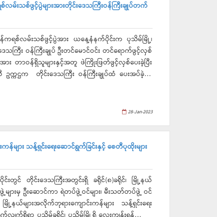
ါ် ၂၀၂၂- ၂၀၂၃ခုနှစ် သီးနှံအလိုက်ဖော်ထုတ်စိုက်ပျိုးပြီးစီး
ာဖြစ်ပါကြောင်းနှင့်အခြေခံပညာအဆင့်မှစတင်ကာ တိုင်း
်လမ်းသစ်ဖွင့်ပွဲများအားတိုင်းဒေသကြီးဝန်ကြီးချုပ်တက်
ထွက်နှုန်းတိုးစေရေး၊ သဘာဝမြေသြဇာနှင့်ဓာတ်မြေသြဇာ
​ကြိုးစားဆောင်ရွက်ကြရမှာဖြစ်​ကြောင်း” ပြောကြားခဲ့ပြီး
ိပညာပေးလုပ်ငန်းများဆောင်ရွက်ရန် မှာကြားခဲ့ပြီး (Super
းခဲ့ပြီး ရေပေးခြင်း၊ အစာကျွေးခြင်းလုပ်ငန်းများ စနစ်တကျ
ကရစ်လမ်းသစ်ဖွင့်ပွဲအား ယနေ့နံနက်ပိုင်းက ပုသိမ်မြို့၊
်ခဲ့ပြီး
ေသကြီး ဝန်ကြီးချုပ် ဦးတင်မောင်ဝင်း တင်ရောက်ဖွင့်လှစ်
အား ကြည့်ရှုစစ်ဆေးခဲ့ပြီး လျှပ်စစ်ဓာတ်အားလိုအပ်ချက်ကို
Gasifier တို့ဖြင့်ကုန်ထုတ်လုပ်ငန်းများပိုမိုတိုးတက်အောင်
ီ ဥက္ကဌက တိုင်းဒေသကြီး ဝန်ကြီးချုပ်ထံ ပေးအပ်ခဲ့ပြီး
ြားခဲ့သည်။ ထို့နောက် ပုသိမ်မြို့၊ မြို့
မ်းသစ်အား တာဝန်ရှိသူများနှင့်အတူ လှည့်လည်ကြည့်ရှု
ှင်းလင်းရန်အတွက် (၁၁)ကေဗွီ ဓာတ်အားလိုင်း ၄၀၀ ပေ၊
နယ် စည်ပင်သာယာရေးအဖွဲ့ဘဏ္ဍာရန်ပုံငွေနှင့် ပြည်သူများ
 (၂) မိုင် အသစ်တည်ဆောက်ခြင်းလုပ်ငန်းသို့သွားရောက်ခဲ့ပြီး
်းအရှည် ၄၂‌၉ပေ၊အကျယ်၁၂ပေနှင့် ထု၆လက်မရှိကြောင်းသိရ
28-Jan-2023
ငန်းဆောင်ရွက်မှုအခြေအနေများရှင်းလင်းတင်ပြရာ တိုင်းဒေသ
န္တရာယ်ကင်းရှင်းစေရေးအလေးထားဆောင်ရွက်ရန်မှာကြားခဲ့
င့်ပွဲအခမ်းအနားအား တက်ရောက်၍ “ယနေ့ဖွင့်လှစ်ပေးသည့်
းခဲ့ကြောင်းသိရသည်။
ိုးတက်ရေးအတွက် ပညာရေး၊ကျန်းမာရေး၊စိုက်ပျိုးရေး၊
ကန်များ သန့်ရှင်းရေးဆောင်ရွက်ခြင်းနှင့် စေတီပုထိုးများ
ါကြောင်း၊ သွားလာရေးလွယ်ကူအဆင်ပြေပြီဖြစ်၍ ပညာရေး၊
း၊မွေးမြူရေးလုပ်ငန်းများအား အစွမ်းကုန် ဆောင်ရွက်နိုင်ကြ
”ပြောကြားခဲ့ပြီး ကွန်ကရစ်လမ်းအား တာဝန်ရှိသူများနှင့်
င်းတွင် တိုင်းဒေသကြီးအတွင်းရှိ ခရိုင်(၈)ခရိုင်၊ မြို့နယ်
စီးဌာန ညွှန်ကြားရေးမှူးက လမ်းဖွင့်ဖွင့်ပွဲအထိမ်းအမှတ်
းအဖွဲ့များမှ ဦးဆောင်ကာ ရဲတပ်ဖွဲ့ဝင်များ၊ မီးသတ်တပ်ဖွဲ့ ဝင်
်းမှတ်တမ်းတင် ဓာတ်ပုံများ ရိုက်ကူးခဲ့ကာ ကွန်ကရစ်လမ်း
၊ မြို့နယ်များအလိုက်ဘုရားကျောင်းကန်များ သန့်ရှင်းရေး
ိုပါလမ်းသည် ဝါးခယ်မြို့နယ်၊ကျေးလက်လမ်းဖွံ့ဖြိုးရေး
်လျက်ရှိရာ ပုသိမ်ခရိုင်၊ ပုသိမ်မြို့ရှိ လေးကျွန်းရန်အောင်