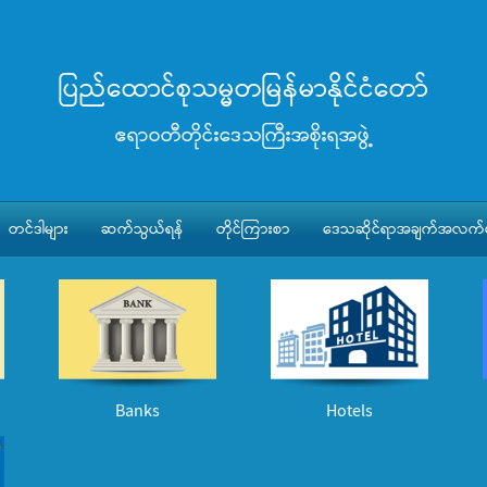
ပြည်ထောင်စုသမ္မတမြန်မာနိုင်ငံတော်
ဧရာဝတီတိုင်းဒေသကြီးအစိုးရအဖွဲ့
တင်ဒါများ
ဆက်သွယ်ရန်
တိုင်ကြားစာ
ဒေသဆိုင်ရာအချက်အလက်မ
Banks
Hotels