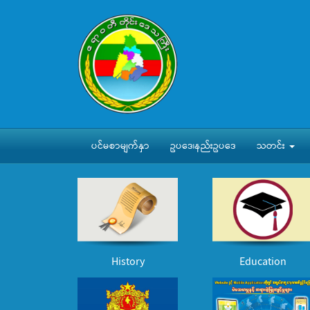
ပင်မစာမျက်နှာ
ဥပဒေ၊နည်းဥပဒေ
သတင်း
History
Education