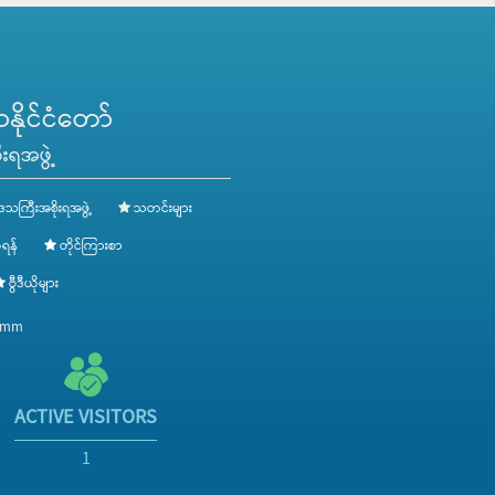
ဆောင်ရွက်နိုင်မည့် ကိစ္စရပ်များအား ရှင်းလင်းပြောကြားမှုများအပေါ
စားရေရိက္ခာဖူလုံမှုရရှိစေရေးကြိုးပမ်းဆောင်ရွက်လျက်ရှိပါကြောင်း၊စိုက်ပ
ဆောင်ရွက်ပေးသွားမှာဖြစ်ပါကြောင်းနှင့်အခက်အခဲများရှိပါကလည်း ဆွေ
များအပေါ် သက်ဆိုင်ရာဌာနများနှင့်ပေါင်းစပ်ညှိနှိုင်း ဆောင်ရွက်ပေးခဲ့ပ
သစ်သီးဝလံစိုက်ခင်းနှင့် ဦးစံခင်၏ နို့စားနွားမွေးမြူရေးခြံတို့အား ကြည့်ရ
ိုင်ငံတော်
းရအဖွဲ့
ေသကြီးအစိုးရအဖွဲ့
သတင်းများ
ရန်
တိုင်ကြားစာ
ဗွီဒီယိုများ
v.mm
ACTIVE VISITORS
1