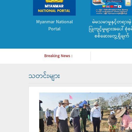
Myanmar National
မဲမသမာမှုနှင့်တရားမဲ့
Portal
ပြုကျင့်မှုများအပေါ် စုံစမ
စစ်ဆေးတွေ့ရှိချက်
Breaking News :
သတင်းများ