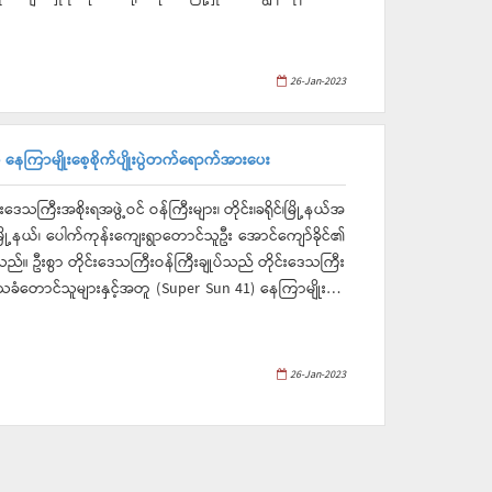
န်ပုံငွေဖြင့် ဆောင်ရွက်သောလမ်းဖြစ်ပြီး အရှည် ၅၅၄၄ ပေ၊
ာကနန္ဒါစေတီတော်မြတ်နှင့် ပုသိမ်မြို့ပေါ်ရှိ ဘုရား
ြင်း၊ စေတီတော်ရင်ပြင်တော်များအား တံမြက်လှည်းသန့်ရှင်း
လုံရေးအတွက်တိုးချဲ့စိုက်ပျိုးနိုင်ရန်၊ ပိုးမွှားများ မကျ
ားပေးခဲ့သည်။ ထို့အတူ တိုင်းဒေသကြီးအတွင်းရှိ မြို့နယ်
26-Jan-2023
စ်တကျရှိစေရေးနှင့်အောင်မြင်အောင်စိုက်ပျိုးစေရေးအား
းနှင့် စေတီပုထိုးများအား ထုံးသင်္ကန်းကပ်ခြင်းများ
ဖြေဆိုကြမည့် ကျောင်းသားကျောင်းသူများအား အချိန်ပို
ယ် နေကြာမျိုးစေ့စိုက်ပျိုးပွဲတက်ရောက်အားပေး
ု့ချမှုများကို လိုက်နာမှတ်သားကျက်မှတ်စေရေး၊ အားနည်းသ
ေရေးအားပေးစကားများပြောကြားခဲ့ပြီး ကျောင်းသုံးပစ္စည်း
သကြီးအစိုးရအဖွဲ့ဝင် ဝန်ကြီးများ၊ တိုင်း၊ခရိုင်၊မြို့နယ်အ
ို့နယ်၊ ပေါက်ကုန်းကျေးရွာတောင်သူဦး အောင်ကျော်ခိုင်၏
်းစပ်မျိုး(၁)နေကြာစိုက်ခင်းအောင်မြင်ဖြစ်ထွန်းနေမှု
်။ ဦးစွာ တိုင်းဒေသကြီးဝန်ကြီးချုပ်သည် တိုင်းဒေသကြီး
နစ်တကျရှိစေရေးနှင့်အောင်မြင်အောင်စိုက်ပျိုးစေရေးမှာကြား
း၊ ဒေသခံတောင်သူများနှင့်အတူ (Super Sun 41) နေကြာမျိုးစေ့
်းများ စနစ်တကျဆောင်ရွက်ရန်နှင့် ဖြစ်ထွန်းအောင်မြင်အောင်
အခြေအနေများ၊ ယင်မဲပိုးလောင်းများမှ စွန့်ထုတ်သော
ေများ၊ ယင်မဲပိုးလောင်းများအား ကြက်၊ ဘဲ၊ ငါး နှင့်
26-Jan-2023
းလင်းတင်ပြခဲ့ပြီး ယင်မဲ မွေးမြူမှုအခြေအနေများနှင့်
ောင်သူများနှင့် တွေ့ဆုံခဲ့ပြီး မွေးမြူရေးနှင့်ကုသရေး
တို့က စိုက်ပျိုးမွေးမြူရေးကိစ္စများနှင့်ပတ်သက်၍ ဆက်သွယ်