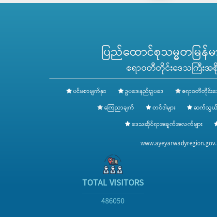
ပြည်ထောင်စုသမ္မတမြန်မာန
ဧရာဝတီတိုင်းဒေသကြီးအစို
ပင်မစာမျက်နှာ
ဥပဒေ၊နည်းဥပဒေ
ဧရာဝတီတိုင်းဒ
ကြေညာချက်
တင်ဒါများ
ဆက်သွယ်
ဒေသဆိုင်ရာအချက်အလက်များ
www.ayeyarwadyregion.go
TOTAL VISITORS
486050