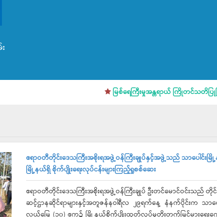
်း
မြစ်ရေကြီးမှုအန္တရာယ် ကြိုတင်သတိပြုပြင်ဆင်ရ
ဧရာဝတီတိုင်းဒေသကြီးအစိုးရအဖွဲ့ဝန်ကြီးချုပ်နှင့်အဖွဲ့သည် သာပေါင်းမ
မြို့နယ်ရှိ စိုက်ပျိုးရေးလုပ်ငန်းများကြည့်ရှုစစ်ဆေး
ဧရာဝတီတိုင်းဒေသကြီးအစိုးရအဖွဲ့ဝန်ကြီးချုပ် ဦးတင်မောင်ဝင်းသည် တိုင်းဒေ
ဆင့်ဌာနဆိုင်ရာများနှင့်အတူဇန်နဝါရီလ ၂၉ရက်နေ့ နံနက်ပိုင်းက သာပေ
လယ်မြေ (၁၀) ဧက၌ မြို့နယ်စိုက်ပျိုးထုတ်လုပ်မှုတိုးတက်မြင့်မားရေးကေ