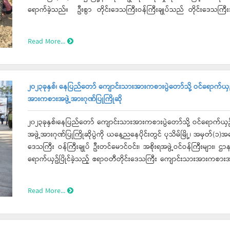
ရောက်ခဲ့သည်။ ဦးစွာ တိုင်းဒေသကြီးဝန်ကြီးချုပ်သည် တိုင်းဒေသကြီးအစိုးရအဖွဲ့ဝင် ဝန်ကြီးများ၊ တိုင်း၊ခရိုင်၊မြို့နယ်အဆင့်ဌာန
ဆိုင်ရာများ၊ ဒေသခံတောင်သူများနှင့်အတူ (Super Sun 41) နေကြာမျိုးစေ့မျ
ခြင်းလုပ်ငန်းများစနစ်တကျ ဆောင်ရွက်ရန်နှင့် ဖြစ်ထွန်းအောင်မြင်အောင်
Read More...
င့်ဆန်း၏ လယ်မြေ(၈)ဧက၌ နိုင်ငံ့စီးပွားမြှင့်တင်ရေး ရန်ပုံငွေဖြင့် စ
အားပေးခဲ့ပြီး သီးနှံများတွင်ပိုးမွှားများကျရောက်မှု မရှိစေရေး၊ သွင်းအ
စေရေးနှင့် အထွက်တိုးစေရေးအလေးထားဆောင်ရွက်ရန်မှာကြားခဲ့ကြောင်းသိရသည်။ ဆက်လက်၍ တိုင်းဒေသကြီ
အဖွဲ့သည် ငပုတောမြို့နယ်၊ သက္ကယ်ချောင်း၊ အုန်းပင်စုကားလမ်းဘေးမြောင
၂၀၂၃ခုနှစ်၊ နေပြည်တော် ကျောင်းသားအားကစားပွဲတော်သို့ ဝင်ရောက်ယှဉ
ရေးဦးစီးဌာနမှ နွေစပါးအောင်ရေရရှိစေရေးအတွက် စိုက်ဧက ၃၀၀ခန့်အား
အားကစားအဖွဲ့အားဂုဏ်ပြုကြိုဆို
လုပ်ငန်းဆောင်ရွက်ပြီးစီးမှုနှင့်တောင်သူများမှ စိုက်ပျိုးရေသုံးစွဲနေမ
ပတ်နေမှုများကိုကြည့်ရှုအားပေးခဲ့ကာ စိုက်ပျိုးရေလုံလောက်စွာရရှိပြီဖြစ်
၂၀၂၃ခုနှစ်၊နေပြည်တော် ကျောင်းသားအားကစားပွဲတော်သို့ ဝင်ရောက်ယှ
ဆောင်ရွက်ကြရန်မှာကြားခဲ့သည်။ ထို့နောက် ဝက်ဆူကျေးရွာရှိ တောင်သူဦးရဲတိုး၏ လယ်မြေ (၁၁.၈)ဧကတွင် နိုင်ငံ့စီးပွားမြှင့်တင်
အဖွဲ့အားဂုဏ်ပြုကြိုဆိုပွဲကို ယနေ့ညနေပိုင်းတွင် ပုသိမ်မြို့၊ အမှတ်(
ရေး ရန်ပုံငွေဖြင့် စိုက်ပျိုးသည့် နွေစပါး မြေဩဇာကြဲပတ်ပွဲအား တက်ရောက
ဒေသကြီး ဝန်ကြီးချုပ် ဦးတင်မောင်ဝင်း၊ အစိုးရအဖွဲ့ဝင်ဝန်ကြီးများ၊ ဌာနဆိ
လုပ်ငန်းများဆောင်ရွက်စေရေး၊ သာဘာဝမြေသြဇာနှင့်ဓာတ်မြေသြဇာများအချ
ရောက်ယှဥ်ပြိုင်ခဲ့သည့် ဧရာဝတီတိုင်းဒေသကြီး ကျောင်းသားအားကစားအဖွဲ့အ
ရေး၊ သွင်းအားစုများအား စိုက်ခင်းများအတွင်းအပြည့်အဝထည့်သွင်းအသု
ရင်းနှီးနီး ကြိုဆိုခဲ့ကြသည်။ ထို့​နောက် အမှတ်(၁)အခြေခံပညာအထက်တန်းကျောင်း၊ ရတနာတန်ဆောင်ခန်းမတွင် တိုင်းဒေသကြီး
စိုက်ပျိုးစေရေးမှာကြားခဲ့ပြီးတောင်သူများ၏ တင်ပြချက်များအပေါ် 
ဝန်ကြီးချုပ်က “အခြေခံပညာကျောင်းသားအားကစားပွဲ​တော်တွင် သွား
Read More...
ဆက်လက်၍ လိပ်ချောင်းကျေးရွာရှိ တောင်သူ ဦးအောင်သူ၏ လယ်မြေ (၁၀)တ
အောင်ပွဲနှင့်အတူဂုဏ်ပြုကြိုဆိုခြင်းဖြစ်ပါကြောင်း၊ တိုင်းဒေသကြီး ကျေ
ကော်မတီမှဆောင်ရွက်သည့် မြို့နယ်အဆင့်ဌာနဆိုင်ရာများ၊ ဒေသခံတောင်
တက်ရောက်နိုင်ခဲ့ပြီး ကြိုးစားယှဉ်ပြိုင်ခဲ့ကြရာ အမျိုးသားဘောလုံးပြိုင
စုပေါင်းစိုက်ပျိုးပွဲတက်ရောက်ခဲ့ပြီး ငပုတောမြို့နယ်အတွင်းရှိ ၂၀၂၂- ၂၀၂၃ခုနှစ
အမျိုးသားဘောလုံးပြိုင်ပွဲတွင် ပထမရယူခဲ့သည့် အတွက် တိုင်းဒေသကြီး ဝန