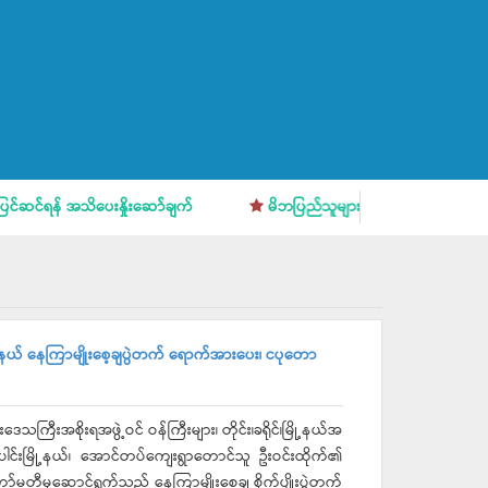
န် အသိပေးနှိုးဆော်ချက်
မိဘပြည်သူများအား အသိပေးနှိုးဆော်ချက်
ြို့နယ် နေကြာမျိုးစေ့ချပွဲတက် ရောက်အားပေး၊ ငပုတော
သကြီးအစိုးရအဖွဲ့ဝင် ဝန်ကြီးများ၊ တိုင်း၊ခရိုင်၊မြို့နယ်အ
ါင်းမြို့နယ်၊ အောင်တပ်ကျေးရွာတောင်သူ ဦးဝင်းထိုက်၏
ာ်မတီမှဆောင်ရွက်သည့် နေကြာမျိုးစေ့ချ စိုက်ပျိုးပွဲတက်