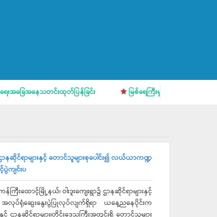
အနေသတင်းထုတ်ပြန်ခြင်း
မြစ်ရေကြီးမှုအန္တရာယ် ကြိုတင်သတိပြုပြင
ဆိုင်ရာများနှင့် တောင်သူများစုပေါင်း၍ လယ်ယာကဏ္ဍ
့်ပွဲကျင်းပ
ထောင့်မြို့နယ်၊ ဝါးဒူးကျေးရွာ၌ ဌာနဆိုင်ရာများနှင့်
ုပ်ရုံဆွေးနွေးပွဲပြုလုပ်လျက်ရှိရာ ယနေ့ညနေပိုင်းက
နှင့် ဌာနဆိုင်ရာများ၊တိုင်းဒေသကြီးအတွင်းရှိ တောင်သူများ