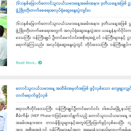
လည်းကောင်း၊ တတိယဆုရရှိသည့် ကျုံပျော်ခရိုင်အား စီးပွားရေးရာဝန်
မြတ်စွာဘုရားအား ရည်မှန်း၍ အကျော်ဇေယျပဿထစေတီတော်မြတ်ကြ
(၆၁)နှစ်မြောက်တောင်သူလယ်သမားနေ့အခမ်းအနား ဒုတိယနေ့အဖြစ် ဌာနဆ
လုံခြုံရေးနှင့်နယ်စပ်ရေးရာဝန်ကြီးမှလည်းကောင်း၊ ပထမဆုရရှိသည့် မြော
ငှက်မြတ်နားတော်တို့ကို ဆရာတော်၊သံဃာတော်များအား ဆက်ကပ်ခဲ့ပြီး တိုင်
ဖွံ့ဖြိုးတိုးတက်စေရေးအလုပ်ရုံဆွေးနွေးပွဲကျင်းပ
ဆုများအသီးသီးချီးမြှင့်ပေးခဲ့ပြီးနောက် စိုက်ပျိုးမွေးမြူရေးထွက်ကုန်မ
များနှင့်ဇနီးများ၊အလှူရှင်မိသာားစုများက သံဃာတော်အရှင်သူမြတ်မျာ
များထွက်ပေါ်လာစေရေး ကြိုးစားဆောင်ရွက်စေရေးနှင့်တောင်သူများအတွ
ထို့နောက် ရတုပိုဒ်စုံဖြင့် သီကျူးပူဇော်ခဲ့ပြီး နိုင်ငံတော်ဩဝါဒါစရိ
(၆၁)နှစ်မြောက်တောင်သူလယ်သမားနေ့အခမ်းအနား ဒုတိယနေ့အဖြစ် ဌာန
နှင့် ရလဒ်များအပေါ် အမြန်ဆုံးအကောင်အထည်ဖော်ဆောင်ရွက်နိုင်စေရေ
ဆရာတော် ဘဒ္ဒန္တဝိဿုတ (အဘိဓဇမဟာရဋ္ဌဂုရု၊ အဂ္ဂမဟာပဏ္ဍိတ
ဖွံ့ဖြိုးတိုးတက်စေရေးအတွက် အလုပ်ရုံဆွေးနွေးပွဲအား ယနေ့နံနက်ပိုင်းက က
စံပြတိုင်းဒေသကြီးဖြစ်စေရေးကြိုးစားဆောင်ရွက်ကြရန်၊ တောင်သူများ၏လ
က လှူဒါန်းမှုအစုစုတို့အတွက် ရေစက်သွန်းချ အမျှပေးဝေခဲ့သည်။ ဆက်လက်၍ အခမ်းအနား ဒုတိယပိုင်းအား ပြုလုပ်ရာ နိုင်ငံတော်
ဒေသကြီး ဝန်ကြီးချုပ် ဦးတင်မောင်ဝင်း၊အစိုးရအဖွဲ့ဝင် ဝန်ကြီးများနှင့်
တိုးတက်ရရှိစေရေးမိမိတို့ဒေသ ၊တိုင်းဒေသကြီးနှင့်နိုင်ငံအကျိုးအတွက်
ဩဝါဒါစရိယဆရာတော်ကြီးအမှူးပြုသောဆရာတော်သံဃာတော်များမှဦး
ရောက်ခဲ့ကြသည်။ အလုပ်ရုံဆွေးနွေးပွဲတွင် တိုင်းဒေသကြီး ဝန်ကြီးချုပ်က“ တောင်သူလယ်သမားနေ့ အခမ်းအနားတွင် သီးနှံအမျိုး
ရန် နိဂုံးချုပ်အမှာစကားများပြောကြားခဲ့ကြောင်းသိရသည်။
ငှက်မြတ်နားတော်နှင့် ရွှေထီးတော်ဘုံအဆင့်ဆင့်များကို ဒေဝါဝင်း၊ရာ
မျိုး၌ ပန်းတိုင်အထွက်နှုန်းရရှိသည့်တောင်သူများ၊မွေးမြူရေးလ
ဇော်ခံပြီး မင်္ဂလာမဏ္ဍပ်သို့ပင့်ဆောင်ခဲ့ပြီးနောက် ရွှေထီးတော်တင်လှ
အခမ်းအနားသို့ တက်ရောက်လာသည့် တောင်သူများအား တစ်ဆင့်ပြန်လည်မျှ
Read More...
တော်၊ငှက်မြတ်နားတော်နှင့် ရွှေထီးတော်ဘုံအဆင့်ဆင့်များကို ပန်းရထ
စပါး၊ နွေစပါး အပါအဝင်စိုက်ပျိုးသီးနှံများ ပန်းတိုင်အထွက်နှုန်း ရေ
နောက် အခမ်းအနားမှူးက “ဇိတံ မေ”ဟုတိုင်တည်ပေးသောအခါ ပရိသတ်များက
ဖြစ်ရာလိုအပ်ချက်များကိုပွင့်ပွင့်လင်းလင်း ဝိုင်းဝန်းဆွေးနွေးအဖ
ဟစ်ကြွေးခဲ့ပြီး မဟာမင်္ဂလာ အခမ်းအနား အောင်မြင်ခြင်း အထိမ်းအမှတ်
လက်တွေ့စိုက်ပျိုးနေမှု၊ ဌာနဆိုင်ရာများကလည်း ပံ့ပိုးဆောင်ရွက်
ဆက်လက်၍ အခမ်းအနား တတိယပိုင်းအဖြစ် ဗုဒ္ဓါဘိသေက အနေကဇာတ
ဆွေးနွေး အဖြေရှာရန်လိုပါကြောင်း၊ လာမည့်စိုက်ပျိုးရာသီတွင် မိုးစပါး၊
တောင်သူလယ်သမားနေ့ အထိမ်းအမှတ်အဖြစ် ဖွင့်လှစ်သော ကျေးရွာလျှပ်စစ်
အရှင်သူမြတ်များအား အနေကဇာတင်မည့်နေရာသို့ ပင့်ဆောင်ခဲ့ပြီး ဥပါ
ထွက်ရှိရန်အတွက် စိုက်ပျိုးရေးထုတ်လုပ်မှုတိုးတက်မြင့်မားရေးကြီ
တက်ရောက်ဖွင့်လှစ်
ဆရာတော် သံဃာတော် အရှင်သူမြတ်များတို့က ဗုဒ္ဓါဘိသေက အနေကဇ
ကြောင်း၊ ပိုက်ဆံလျှော်ထည့်သွင်းစိုက်ပျိုးရေးကိုလည်းအကောင်အထည်ဖေ
သာသနံ စိရံ တိဋ္ဌတု”သုံးကြိမ်ရွတ်ဆို ဆုတောင်း၍ အခမ်းအနားအား ရုပ်သ
ရရှိရအတွက်ဆောင်ရွက်ရန်လည်းလိုပါကြောင်း၊ မွေးမြူရေးတောင်သူများအ
ဧရာဝတီတိုင်းဒေသကြီး ဝန်ကြီးချုပ်ဦးတင်မောင်ဝင်း ဝါးခယ်မမြို့နယ်
သုံးမွေးမြူရေးစနစ်ကိုလည်း စနစ်တကျမွေးမြူ အကောင်အထည်ဖော်
စီမံကိန်း (NEP Phase-II)ဖြင့်ဆောင်ရွက်သည့် တောင်သူလယ်သမားနေ့ အထိမ
ဆက်လက်၍ တိုင်းဒေသကြီးစိုက်ပျိုးရေးဦးစီးဌာန ဒုတိုင်းဦးစီးမှူးမှ အ
အခမ်းအနားအား တာဝန်ရှိသူများနှင့်အတူဖဲကြိုးဖြတ်ဖွင့်လှစ်ပေးပြီး လျှ
အကျယ်တဝင့်ရှင်းလင်းတင်ပြမှုအပေါ် တိုင်းဒေသကြီးဝန်ကြီးချုပ်မှ စိုက်ပျိုး
အား အစိုးရအဖွဲ့ဝင် ဝန်ကြီးများနှင့်အတူ အမွှေးနံ့သာရည်များပက်ဖျန်းပေးခဲ့သည်။ ယင်းနောက် လျှပ်စစ်မီးဖွင့်