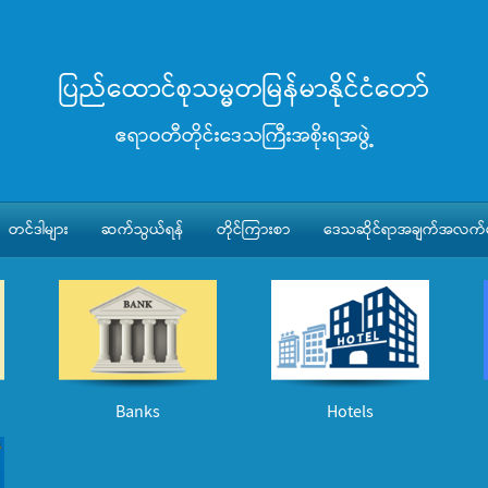
ပြည်ထောင်စုသမ္မတမြန်မာနိုင်ငံတော်
ဧရာဝတီတိုင်းဒေသကြီးအစိုးရအဖွဲ့
တင်ဒါများ
ဆက်သွယ်ရန်
တိုင်ကြားစာ
ဒေသဆိုင်ရာအချက်အလက်မ
Banks
Hotels