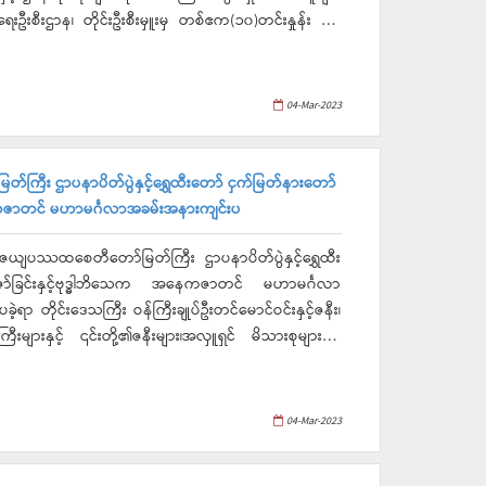
်းလဲစိုက်ပျိုးခြင်း၊မျိုးကောင်း၊မျိုးသန့်များ ပြောင်းလဲ
း၊ တစ်သီးမှနှစ်သီး၊ နှစ်သီးမှ သုံးသီးစိုက်သို့ ပြောင်းလဲ
 ဆွေးနွေးမှုရလဒ်များအပေါ် အကောင်အထည်ဖော်ဆောင်ရွက်ရမ
04-Mar-2023
းဌာန၊ တိုင်းဦးစီးမှူးမှ မွေးမြုူရေးလုပ်ငန်းများနှင့်ပတ်
ည်ဖော်ဆောင်ရွက်ရမည့်အခြေအနေများအားလည်းကောင်း၊
းစပါး အရည်အသွေးတိုးတက်စေရေးနှင့် သဘာဝမြေသြဇာများ
ကြီး ဌာပနာပိတ်ပွဲနှင့်ရွှေထီးတော် ငှက်မြတ်နားတော်
င်း အသေးစိတ်ရှင်းလင်းတင်ပြမှုအပေါ်တိုင်းဒေသကြီး
နေကဇာတင် မဟာမင်္ဂလာအခမ်းအနားကျင်းပ
က်နှုန်းထက် တစ်ဧက (၁၀)တင်းနှုန်း ပိုမိုထွက်ရှိရန်အတွက်
်မှုကော်မတီများမှအဆင့်ဆင့်မှကြပ်မက်ဆောင်ရွက်ရန်လို
ာ်ဇေယျပဿထစေတီတော်မြတ်ကြီး ဌာပနာပိတ်ပွဲနှင့်ရွှေထီး
ဆောင်ရွက်ကြရမှာဖြစ်ပါကြောင်း၊ စိုက်ပျိုးရေလုံလောက်စွာ
ာ်ခြင်းနှင့်ဗုဒ္ဓါဘိသေက အနေကဇာတင် မဟာမင်္ဂလာ
်ရှိပါကြောင်း၊ မွေးမြူရေးတောင်သူများအနေဖြင့် အဆင့်
ာ တိုင်းဒေသကြီး ဝန်ကြီးချုပ်ဦးတင်မောင်ဝင်းနှင့်ဇနီး၊
ာင်အထည်ဖော်ဆောင်ရွက်ကြရန်လည်းလိုပါကြောင်း၊ ဒေသ
ြီးများနှင့် ၎င်းတို့၏ဇနီးများ၊အလှူရှင် မိသားစုများနှင့်
ောင်ရွက်ကြရမှာဖြစ်ပါကြောင်း၊ စိုက်ပျိုးမွေးမြူရေးကို
်တိုးချဲ့ထုတ်လုပ်နိုင်ရေး ရည်မှန်းချက်ထားဆောင်ရွက်ကြရမှာ
ိစာသင်တိုက် ပဓာနနာယကဆရာတော် ဘဒ္ဒန္တဝိဿုတ (အဘိဓ
ြတ်ထံမှ ဝန်ကြီးချုပ်နှင့် ဧည့်ပရိသတ်များက ကိုးပါး
04-Mar-2023
ရိုင်များအားသက်ဆိုင်ရာတာဝန်ရှိသူများမှလည်းကောင်း၊
များ ရွတ်ပွားသရဇ္ဈာယ် ချီးမြှင့်တော်မူသော ပရိတ်
းပန်းဆက်သွယ်ရေးဝန်ကြီးနှင့်သယံဇာတရေးရာဝန်ကြီးတို့မှ