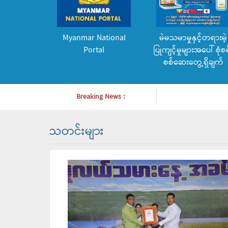
Myanmar National
မဲမသမာမှုနှင့်တရားမဲ့
Portal
ပြုကျင့်မှုများအပေါ် စုံစမ
စစ်ဆေးတွေ့ရှိချက်
Breaking News :
သတင်းများ