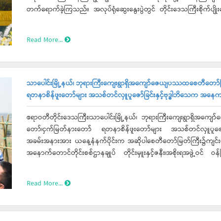
တက်ရောက်ခဲ့ကြသည်။ အလုပ်ရုံဆွေးနွေးပွဲတွင် တိုင်းဒေသကြီးစိုက်ပျိုးရေးဦးစီးဌာန၊ တိုင်းဦးစီးမှူးမှ တစ်ဧက(၁၀)တင်းနှုန်း ပိုမို
ထွက်နိုင်မည့် ရေမြေသဘာဝရွေးချယ်ခြင်း၊အထွက်မျိုးကောင်းမျိုးများ ပြောင
စိုက်ပျိုးခြင်း၊သွင်းအားစုများထည့်သွင်းအသုံးပြုခြင်း၊ထုံးထည့်သွင်းခြင်
Read More...
စိုက်ပျိုးရေး အစရှိသည့် ခေါင်းစဉ် အသီးသီးဖြင့် စကားဝိုင်းအလိုက်
ည့်အခြေအနေများအားလည်းကောင်း၊ တိုင်းဒေသကြီးမွေးမြူရေးနှင့်ကုသရေးဦးစီ
သတ်၍ စကားဝိုင်းအလိုက် ဆွေးနွေးမှုရလဒ်များအပေါ် အကောင်အထ
စိုက်ပျိုးရေးသုတေသနဗဟိုဌာန (မြောင်းမြ) မှ တာဝန်ခံမှ ပေါ်ဆန်
သာပေါင်းမြို့နယ်၊ ဘုရားကြီးကျေးရွာရှိအကျော်ဇေယျပဿထစေတီတော်မြတ်
အသုံးပြုစေရေးသုတေသနပြုလုပ်ငန်းဆောင်ရွက်နေမှုများအားလည်းကော
ရတနာစိန်ဖူးတော်များ အသစ်တင်လှူပူဇော်ခြင်းနှင့်ဗုဒ္ဓါဘိသေက အ
ဝန်ကြီးချုပ်မှ လာမည့်စိုက်ပျိုးရာသီတွင် မိုးစပါး၊ နွေစပါး လက်ရှိအထွ
တောင်သူများ၊ စိုက်ပျိုးရေးထုတ်လုပ်မှုတိုးတက်မြင့်မားရေးကြီးကြပ
ဧရာဝတီတိုင်းဒေသကြီး၊သာပေါင်းမြို့နယ်၊ ဘုရားကြီးကျေးရွာရှိအကျေ
ကြောင်း၊ ပိုက်ဆံလျှော်ထည့်သွင်းစိုက်ပျိုးရေးကိုလည်းအောင်မြင်အောင်
တော်၊ငှက်မြတ်နားတော် ရတနာစိန်ဖူးတော်များ အသစ်တင်လှူပူဇေ
ရရှိရအတွက်လည်း သက်ဆိုင်ရာဌာနများဖြင့် ပေါင်းစပ်ဆောင်ရွက်ပေးလျက
အခမ်းအနားအား ယနေ့နံနက်ပိုင်းက အဆိုပါစေတီတော်မြတ်ကြီး၌ကျင်းပခဲ့ရ
မြင့်နည်းပညာသုံးမွေးမြူရေးစနစ်ကိုလည်း စနစ်တကျမွေးမြူ အကေ
အနောက်တောင်တိုင်းစစ်ဌာနချုပ် တိုင်းမှူးနှင့်ဇနီး၊အစိုးရအဖွဲ့ဝင် ဝန်က
ထွက်ကုန်ကြမ်းများမှ တိရစ္ဆာန်အစားအစာများထုတ်လုပ်နိုင်ရေးကြိုးစားဆ
ဘုရားဖူးပြည်သူများ တက်ရောက်ခဲ့ကြသည်။ ရှေးဦးစွာ အခမ်းအနားအား “နမောတဿ”သုံးကြိမ်ရွတ်ဆို ဘုရားကန်တော့၍ ဖွင့်လှစ်ခဲ့
အခြေခံသည့် ပြည်ပပို့ကုန်တိုးမြှင့်တင်ပို့ရေးနှင့် တန်ဖိုးမြှင့်ထုတ်ကုန
ပြီး နိုင်ငံတော်ဩဝါဒါစရိယ၊ ပုသိမ်မြို့၊ ညောင်ပင်သာပရိယတ္တ
Read More...
ဖြစ်ပါကြောင်း ပြောကြားခဲ့သည်။ ထို့နောက် တောင်သူလယ်သမားနေ့ပိတ်ပွဲအခမ်းအနားနှင့် ဆုချီးမြှင့်ပွဲအခမ်းအနား ဆက်လက်
ဇမဟာရဋ္ဌဂုရု၊ အဂ္ဂမဟာပဏ္ဍိတ၊ အဂ္ဂမဟာသဒ္ဓမ္မဇောတိကဓဇ)မဟာထေရ်မ
ပြုလုပ်ရာ တောင်သူလယ်သမားနေ့ပြခန်းများတွင်နှစ်သိမ့်ဆုရရှိသည့်ခ
သီလ ခံယူဆောက်တည်ခဲ့ကြပြီးနောက် ဆရာတော် သံဃာတော်အရှင်သူမြတ်
အထူးဆုရရှိသည့် ခရိုင်များများအား တိုင်းရင်းသားရေးရာဝန်ကြီး၊လမ်
တရားတော်များကိုဆက်လက် နာယူကြည်ညိုကြသည်။ ယင်းနောက် ဘုရားဒါယိကာ၊ဒါယိကာမများက သက်တော်ထင်ရှား