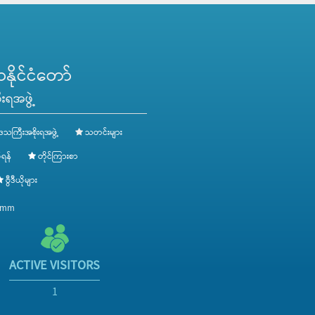
နတ်သစ်ရုပ်ပွားတော် အရှင်မြတ်နှင့် ဇမ္ဗူပတိ ရုပ်ပွားတော် အရှင်သူမြတ
အတုလဗုဒ္ဓ လက်ဝဲအောက်စွယ်တော်မြတ်အား ဂန္ဓကုဋိတိုက်တော်မှ ရွှေက
ရွတ်ဆို ပူဇော်ခဲ့ကြပြီး အတုလဗုဒ္ဓ မဟာစွယ်တော်မြတ်အား ဂန္ဓကုဋိ
နာယကဆရာတော်များ၊တိုင်းဒေသကြီး ဝန်ကြီးချုပ်နှင့် အစိုးရအဖွဲ့ဝင်
ိုင်ငံတော်
“ဗုဒ္ဓသာသနံ စိရံ တိဋ္ဌတု”သုံးကြိမ်ရွတ်ဆို ဆုတောင်း၍ အခမ်းအနားအား ရ
းရအဖွဲ့
ေသကြီးအစိုးရအဖွဲ့
သတင်းများ
ရန်
တိုင်ကြားစာ
ဗွီဒီယိုများ
v.mm
ACTIVE VISITORS
1