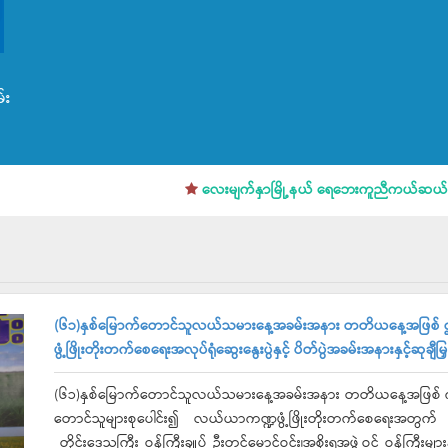
်း
လေးမျက်နှာမြို့နယ် ရေဘေးကူညီကယ်ဆယ်ရေးအခြေ
(၆၁)နှစ်မြောက်တောင်သူလယ်သမားနေ့အခမ်းအနား တတိယနေ့အဖြစ် ဌာန
ဖွံ့ဖြိုးတိုးတက်စေရေးအလုပ်ရုံဆွေးနွေးပွဲနှင့် ပိတ်ပွဲအခမ်းအနားနှင့်ဆုချီမြှင
(၆၁)နှစ်မြောက်တောင်သူလယ်သမားနေ့အခမ်းအနား တတိယနေ့အဖြစ် ကန်ကြီး
တောင်သူများစုပေါင်း၍ လယ်ယာကဏ္ဍဖွံ့ဖြိုးတိုးတက်စေရေးအတွက် အလ
တိုင်းဒေသကြီး ဝန်ကြီးချုပ် ဦးတင်မောင်ဝင်း၊အစိုးရအဖွဲ့ဝင် ဝန်ကြီးများ