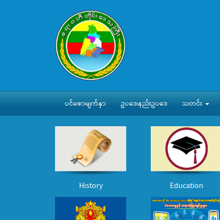
ပင်မစာမျက်နှာ
ဥပဒေ၊နည်းဥပဒေ
သတင်း
History
Education