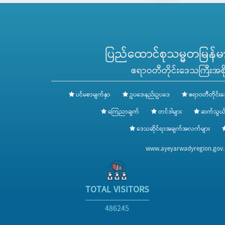
ပြည်ထောင်စုသမ္မတမြန်မာန
ဧရာဝတီတိုင်းဒေသကြီးအစို
ပင်မစာမျက်နှာ
ဥပဒေ၊နည်းဥပဒေ
ဧရာဝတီတိုင်းဒ
ကြေညာချက်
တင်ဒါများ
ဆက်သွယ်
ဒေသဆိုင်ရာအချက်အလက်များ
www.ayeyarwadyregion.go
TOTAL VISITORS
486245