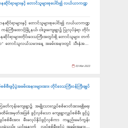
ကြီးမှ လည်းကောင်း၊ ဒုတိယဆုရှိသည့် ပုသိမ်ခရိုင်အား
ီးအား လှူဒါန်းပူဇော်သောအားဖြင့် စိန်ဖူးတော်၊
ိုင်ရာများနှင့် တောင်သူများစုပေါင်း၍ လယ်ယာကဏ္ဍ
င်းမြခရိုင်အား တိုင်းဒေသကြီးဝန်ကြီးချုပ်မှလည်းကောင်း
းဒေသကြီး ဝန်ကြီးချုပ်နှင့်ဇနီး၊ အစိုးရအဖွဲ့ဝင် ဝန်ကြီး
ျား ကိုအခြေခံ၍ ကုန်ချောထုတ်လုပ်နိုင်သည့် စက်ရုံအလုပ်ရုံ
းအား လှူဖွယ်ဝတ္ထုပစ္စည်းများ ဆက်ကပ်လှူဒါန်းခဲ့သည်။
က် အမှန်တကယ်အကျိုးရှိသည့်ဆွေးနွေးပွဲဖြစ်ပါကြောင်း
ယ၊ ပုသိမ်မြို့၊ ညောင်ပင်သာပရိယတ္တိစာသင်တိုက် ပဓာနနာယက
ဆိုင်ရာများနှင့် တောင်သူများစုပေါင်း၍ လယ်ယာကဏ္ဍ
းကြိုးစားဆောင်ရွက်ကြရန်၊ နိုင်ငံတော်မှအားထားရသည့်
၊ အဂ္ဂမဟာသဒ္ဓမ္မဇောတိကဓဇ)မဟာထေရ် အရှင်သူမြတ်
န်ကြီးထောင့်မြို့နယ်၊ ဝါးဒူးကျေးရွာ၌ ပြုလုပ်ခဲ့ရာ တိုင်း
ူမှုစီးပွားဘဝတိုးတက်မြင့်မားစေရေး၊ တစ်ဦးချင်းဝင်ငွေ
 ဌာနဆိုင်ရာများ၊တိုင်းဒေသကြီးအတွင်းရှိ တောင်သူများ တက်
 တိုးတက်အောင်ဆောင်ရွက်နိုင်စေရေးကြိုးပမ်းဆောင်ရွက်ကြ
ဆောင်၍ ဘုရားဒါယိကာ၊ဒါယိကာမများက စိန်ဖူးတော်၊
ဇာဝင်းများ ခြံရံလျက်ပင့်ဆောင်ကာ လက်ျာရစ် လှည့်လည်အပူ
ုပ်ငန်းနှင့် ပတ်သက်၍ အောင်မြင်နေသည့်တောင်သူများက
ူမည့် ဘုရားဒါယိကာများက ငြမ်းအထက်သို့နေရာယူပြီး စိန်ဖူး
ဝေဆွေးနွေးခြင်းများကိုဆောင်ရွက်ခဲ့ပါကြောင်း၊ မိုး
ားဖြင့် စေတီတော်အထွဋ်သို့ တင်လှူပူဇော်ခဲ့ကြသည်။ ယင်း
ာက်ရှိရေးအတွက် အဆင့်လိုက်ရည်မှန်းချက်ထားဆောင်ရွက်မည်
03-Mar-2023
 “အောင်ပြီ အောင်ပြီ အောင်ပြီ”ဟု သုံးကြိမ်သံပြိုင်
ြေရှာရန်လိုပါကြောင်း၊ တောင်သူများကလည်း တောင်သူများ၏
အဖြစ် ရတနာရွှေမိုး၊ငွေမိုးများ ရွာသွန်းဖြိုးခဲ့သည်။
ပေးရမည့် အရာများအား မည်သို့ဆက်လက်ဆောင်ရွက်ရမည်ကို
င်တော်မူခြင်းကို ပြုလုပ်ရာ ဆရာတော် သံဃာတော်
 နွေစပါး လက်ရှိအထွက်နှုန်းထက်တစ်ဧက(၁၀)တင်းနှုန်း ပိုမို
မီးဖွင့်ပွဲအခမ်းအနားများအား တိုင်ဒေသကြီးဝန်ကြီးချုပ်
သကာများက တံခွန်၊ကုက္ကား၊မုလေးပွားများ ဆက်ကပ်ခဲ့ကာ
းကြပ်မှုကော်မတီ အဆင့်ဆင့်မှကြပ်မက်ဆောင်ရွက်ရန်လို
ာတင်တော်မူကြသည်။ယင်းနောက် အခမ်းအနားအား “ဗုဒ္ဓ
ာ် ဆောင်ရွက်ရန်လိုပါကြောင်း၊ စိုက်ပျိုးရေလုံလောက်စွာ
ိမ်းခဲ့ကြောင်းသိရသည်။
နေဖြင့် မိရိုးဖလာမွေးမြူရေးစနစ်မှ အဆင့်မြင့်နည်းပညာ
၊ကြခတ်ကုန်းကျေးရွာ၌ အမျိုးသားလျှပ်စစ်ဓာတ်အားရရှိရေး
ဆောင်ရွက်ကြရန်လည်းလိုပါကြောင်းပြောကြားခဲ့သည်။
်းအမှတ်အဖြစ် ဖွင့်လှစ်သော ကျေးရွာလျှပ်စစ်မီး ဖွင့်ပွဲ
လုပ်ရုံဆွေးနွေးပွဲတွင် ဆွေးနွေးမည့်ခေါင်းစဉ်များအလိုက်
ပ်စစ်မီးအား မီးခလုပ်နှိပ်ဖွင့်လှစ်ကာ ကမ္ဗည်းမော်ကွန်း
မွေးမြူရေးကိုအခြေခံသည့် ပြည်ပပို့ကုန်တိုးမြှင့်တင်ပို့ရေး
ပွဲ အခမ်းအနားသို့