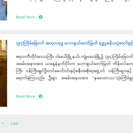
နှင့် တန်ဖိုးမြှင့်ထုတ်ကုန်တိုးချဲ့ထုတ်လုပ်နိုင်ရေး ရည်မှန်းချက်ထားဆောင
တက်ရောက်လာသူများနှင့်အတူ စုပေါင်းမှတ်တမ်းဓာတ်ပုံများရိုက်ကူးခ
မှ စွန့်ပစ်ပစ္စည်းများအား မြေသြဇာထုတ်လုပ်အသုံးပြုနိုင်ရေး၊ ငါးမွေးမြ
လျှပ်စစ်မီးသုံးစွဲမှုများအား လှည့်လည်ကြည့်ရှုစစ်ဆေးခဲ့သည်။ အဆိုပါ ကျ
Read More...
မွေးမြူဆောင်ရွက်နိုင်ရေးနှင့် ရှားပါးငါးမျိုးစိတ်များအား သားဖောက်မွေ
)အိမ်မှ အိမ်ထောင်စု (၂၃)စုတို့ လျှပ်စစ်မီးများစတင်သုံးစွဲနိုင်မည်ဖြစ်ကြောင်း သိရသည်။ အလားတူ တ
အစားအစာများထုတ်လုပ်နိုင်ရေးထည့်သွင်းဆွေးနွေးစေရေးနှင့် စိုက်ပျိုးမ
သည် အမျိုးသားလျှပ်စစ်ဓာတ်အားရရှိရေး စီမံကိန်း (NEP Phase-II)
သည့် စက်ရုံအလုပ်ရုံများထွက်ပေါ်လာစေရေး ကြိုးစားဆောင်ရွက်စေ
အဖြစ် ဖွင့်လှစ်သော ကလတောင်ချွန်း၊ ကလတောင် ကလမြောက်)ကျေးရွာလျှ
ဆွေးနွေးပွဲရလဒ်များထွက်ပေါ်လာစေရေးလိုအပ်သည်များဖြည့်စွက်မှာကြားခဲ့သည်။ ထို့နောက် အလုပ်ရုံဆွေးနွေး
အတူဖဲကြိုးဖြတ်ဖွင့်လှစ်ပေးပြီး လျှပ်စစ်မီးအား မီးခလုပ်နှိပ်ဖွင့်လှစ်က
(၉၄)ကြိမ်မြောက် အတုလဗုဒ္ဓ မဟာစွယ်တော်မြတ် ဗုဒ္ဓပူဇနိယပွဲတော်ဖွင့
ပြုလုပ်ရာ တစ်ဧက(၁၀)တင်းနှုန်း ပိုမိုထွက်နိုင်မည့် ရေမြေသဘာဝရွေးချယ်ခ
အမွှေးနံ့သာရည်များပက်ဖျန်းပေးခဲ့သည်။ ယင်းနောက် ဒေသခံပြည်သူများနှင့်တွေ့ဆုံပွဲတက်ရောက်ခဲ့ ပြီးတိုင်းဒေသကြီး ဝန်ကြီးချုပ်
မျိုးကောင်း၊မျိုးသန့်များ ပြောင်းလဲစိုက်ပျိုးခြင်း၊သွင်းအားစုများထည့်သွင်း
က “ဧရာဝတီတိုင်း​ဒေသကြီးတွင် ၈၅ ရာခိုင်နှုန်းမှာကျေးလက်​​နေပြည်သူမ
ဧရာဝတီတိုင်းဒေသကြီး၊ ဝါးခယ််မြို့နယ်၊ ကျုံမငေးမြို့၌ (၉၄)ကြိမ်မြောက
သုံးသီးစိုက်သို့ ပြောင်းလဲစိုက်ပျိုးရေး အစရှိသည့် ခေါင်းစဉ် အသီးသီးဖ
(Solar Mini Grid)စီမံကိန်း၊ တစ်အိမ်ထောင်သုံးဆိုလာစနစ်(SHS) စသည
အခမ်းအနားအား ယနေ့နံနက်ပိုင်းက မဟာစွယ်တော်မြတ် ကိန်းဝပ်တော်မ
ခဲ့ကြပြီး စားပွဲဝိုင်းအလိုက် ဆွေးနွေးရရှိသည့် ရလဒ်များအား စုစည်း၍ တိ
ကြိုးပမ်းဆောင်ရွက်ပေးလျက်ရှိပါကြောင်း၊ တိုင်း​ဒေသကြီးတွင် စိုက်ပျိုး​
ကြီး ဝန်ကြီးချုပ်ဦးတင်မောင်ဝင်းနှင့်ဇနီး၊အစိုးရအဖွဲ့ဝင် ဝန်ကြီးများနှ
တာဝန်ရှိသူများက သက်ဆိုင်ရာကဏ္ဍအလိုက် အားနည်းချက် အားသာချက
စိုက်ပျိုးသီးနှံများပန်းတိုင်အထွက်နှုန်းပြည့်မီစေရေးဆောင်ရွက်လျက်ရှိပြီ
ရောက်ခဲ့ကြသည်။ ဦးစွာ အခမ်းအနားအား “နမောတဿ”သုံးကြိမ်ရွတ်ဆို ဘုရားရှိခိုး၍ ဖွင့်လှစ်ခဲ့ပြီးနောက် ဝန်ကြီးချုပ်နှင့်
သည်။
လျက်ရှိပါကြောင်း၊ လာမည့်ပညာသင်နှစ်တွင် ကျောင်း​နေအရွယ်က​လေးများ ရ
ဧည့်ပရိသတ်များက ဩဝါဒစရိယ ဆရာတော်ကြီးထံမှ ငါးပါးသီလခံယ
ဆောင်ရွက်ပေးကြရန် ​ပြောကြားခဲ့သည်။ ထို့နောက် ဒေသခံများကိုယ်စား ကလကျေးရွာဇာတိ ဝါးခယ်မဦးရဲမောင်မှ ကျေးဇူးတင်
နောက် ရှင်ဥပဂုတ္တမထေရ်မြတ်အား ပင့်ဆောင်ခြင်းနှင့် သိကြာ၊ ဗြ
Read More...
စကားပြန်လည်ပြောကြားခဲ့ပြီး နောက် တိုင်းဒေသကြီးဝန်ကြီးချုပ်နှင
ဆောင်ရွက်ခဲ့ကြသည်။ ဆက်လက်၍ သစ်ကနက်စစ် နတ်သစ်ရုပ်ပွားတော် အရှ
လျှပ်စစ်မီးသုံးစွဲမှုများအား လှည့်လည်ကြည့်ရှုစစ်ဆေးခဲ့သည်။ အဆိုပါကျေး
အား ဂန္ဓကုဋိတိုက်တော်မှ ယာယီရွှေကျောင်းတော်သို့ ကြွချီကိန်းဝပ်
)အိမ်မှ အိမ်ထောင်စု(၅၇ )စုတို့လျှပ်စစ်မီးများစတင်သုံးစွဲနိုင်မည်ဖြစ်က
ထို့နောက် (၉၄)ကြိမ်မြောက် အတုလဗုဒ္ဓ မဟာစွယ်တော်မြတ် ဗုဒ္ဓ
ဩဝါဒါစရိယ နာယကဆရာတော်၊တိုင်းဒေသကြီး ဝန်ကြီးချုပ်နှင့်ဂေါပအဖွဲ့တို
>
Last
ဇနီး၊ အစိုးရအဖွဲ့ဝင် ဝန်ကြီးများက ဆရာတော်များအား လှူဖွယ်ပစ္စည်းများ ဆက်ကပ်လှူ