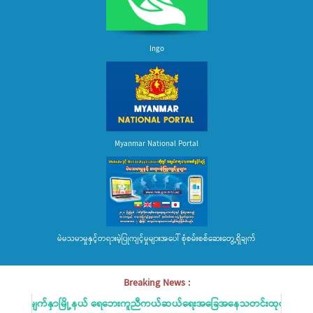
Ingo
Myanmar National Portal
မဲမသမာမှုနှင့်တရားမဲ့ပြုကျင့်မှုများအပေါ် စုံစမ်းစစ်ဆေးတွေ့ရှိချက်
Breaking News :
လေးမျက်နှာမြို့နယ် ရေဘေးကူညီကယ်ဆယ်ရေးအခြေအနေသတင်းထုတ်ပြန်ခြင်း