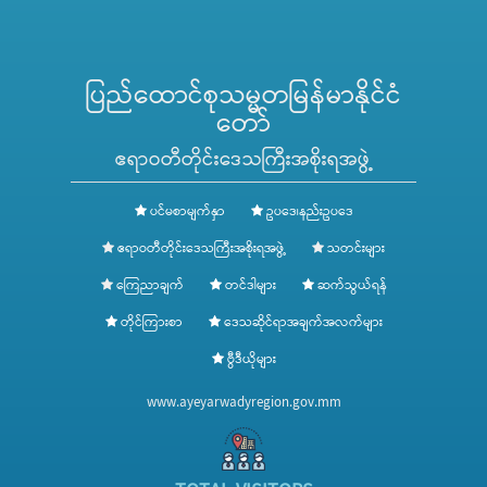
ပြည်ထောင်စုသမ္မတမြန်မာနိုင်ငံ
တော်
ဧရာဝတီတိုင်းဒေသကြီးအစိုးရအဖွဲ့
ပင်မစာမျက်နှာ
ဥပဒေ၊နည်းဥပဒေ
ဧရာဝတီတိုင်းဒေသကြီးအစိုးရအဖွဲ့
သတင်းများ
ကြေညာချက်
တင်ဒါများ
ဆက်သွယ်ရန်
တိုင်ကြားစာ
ဒေသဆိုင်ရာအချက်အလက်များ
ဗွီဒီယိုများ
www.ayeyarwadyregion.gov.mm