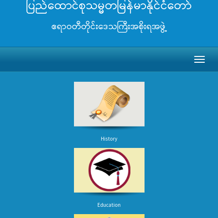
ပြည်ထောင်စုသမ္မတမြန်မာနိုင်ငံတော်
ဧရာဝတီတိုင်းဒေသကြီးအစိုးရအဖွဲ့
Toggl
naviga
History
Education