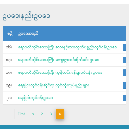
ဥပဒေ၊နည်းဥပဒေ
စဉ်
ဥပဒေအမည်
၁၆။
ဧရာဝတီတိုင်းဒေသကြီး ဆားနှင့်ဆားထွက်ပစ္စည်းလုပ်ငန်းဥပဒေ
၁၇။
ဧရာဝတီတိုင်းဒေသကြီး ကျေးရွာထင်းစိုက်ခင်း ဥပဒေ
၁၈။
ဧရာဝတီတိုင်းဒေသကြီး ကုန်တင်ကုန်ချလုပ်ငန်း ဥပဒေ
၁၉။
ရေချိုငါးလုပ်ငန်းဆိုင်ရာ လုပ်ထုံးလုပ်နည်းများ
၂၀။
ရေချိုငါးလုပ်ငန်းဥပဒေ
First
<
2
3
4