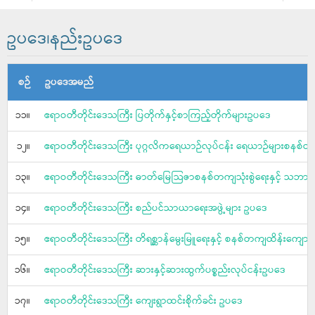
ဥပဒေ၊နည်းဥပဒေ
စဉ်
ဥပဒေအမည်
၁၁။
ဧရာဝတီတိုင်းဒေသကြီး ပြတိုက်နှင့်စာကြည့်တိုက်များဥပဒေ
၁၂။
ဧရာဝတီတိုင်းဒေသကြီး ပုဂ္ဂလိကရေယာဉ်လုပ်ငန်း ရေယာဉ်များစနစ်တ
၁၃။
ဧရာဝတီတိုင်းဒေသကြီး ဓာတ်မြေသြဇာစနစ်တကျသုံးစွဲရေးနှင့် သဘာ
၁၄။
ဧရာဝတီတိုင်းဒေသကြီး စည်ပင်သာယာရေးအဖွဲ့များ ဥပဒေ
၁၅။
ဧရာဝတီတိုင်းဒေသကြီး တိရစ္ဆာန်မွေးမြူရေးနှင့် စနစ်တကျထိန်းကျော
၁၆။
ဧရာဝတီတိုင်းဒေသကြီး ဆားနှင့်ဆားထွက်ပစ္စည်းလုပ်ငန်းဥပဒေ
၁၇။
ဧရာဝတီတိုင်းဒေသကြီး ကျေးရွာထင်းစိုက်ခင်း ဥပဒေ