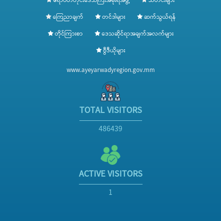
ဧရာဝတီတိုင်းဒေသကြီးအစိုးရအဖွဲ့
သတင်းများ
ကြေညာချက်
တင်ဒါများ
ဆက်သွယ်ရန်
တိုင်ကြားစာ
ဒေသဆိုင်ရာအချက်အလက်များ
ဗွီဒီယိုများ
www.ayeyarwadyregion.gov.mm
TOTAL VISITORS
486439
ACTIVE VISITORS
1