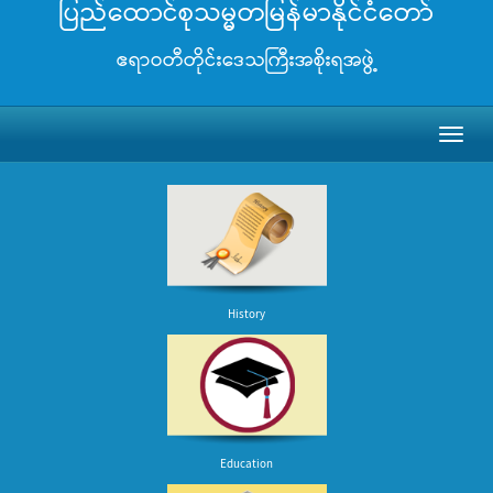
ပြည်ထောင်စုသမ္မတမြန်မာနိုင်ငံတော်
ဧရာဝတီတိုင်းဒေသကြီးအစိုးရအဖွဲ့
Toggl
naviga
History
Education