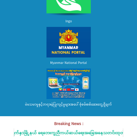
Ingo
Myanmar National Portal
မဲမသမာမှုနှင့်တရားမဲ့ပြုကျင့်မှုများအပေါ် စုံစမ်းစစ်ဆေးတွေ့ရှိချက်
Breaking News :
ေးမျက်နှာမြို့နယ် ရေဘေးကူညီကယ်ဆယ်ရေးအခြေအနေသတင်းထုတ်ပြန်ခြင်း