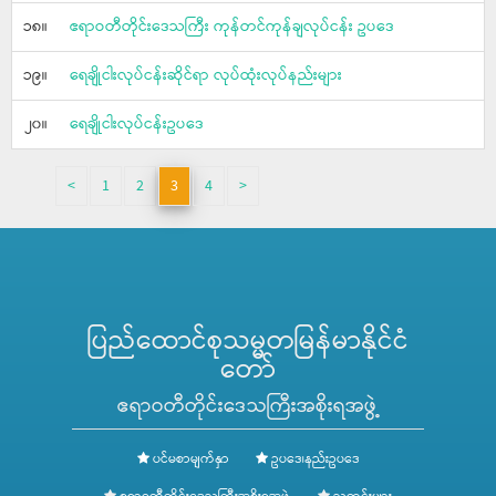
၁၈။
ဧရာဝတီတိုင်းဒေသကြီး ကုန်တင်ကုန်ချလုပ်ငန်း ဥပဒေ
၁၉။
ရေချိုငါးလုပ်ငန်းဆိုင်ရာ လုပ်ထုံးလုပ်နည်းများ
၂၀။
ရေချိုငါးလုပ်ငန်းဥပဒေ
<
1
2
3
4
>
ပြည်ထောင်စုသမ္မတမြန်မာနိုင်ငံ
တော်
ဧရာဝတီတိုင်းဒေသကြီးအစိုးရအဖွဲ့
ပင်မစာမျက်နှာ
ဥပဒေ၊နည်းဥပဒေ