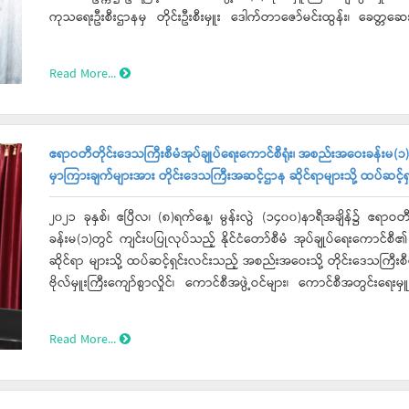
ကုသရေးဦးစီးဌာနမှ တိုင်းဦးစီးမှူး ဒေါက်တာဇော်မင်းထွန်း၊ ခေတ္တဆေးရ
တက်ရောက်ခဲ့ပါသည်။ အခမ်းအနားတွင် တိုင်းဒေသကြီးစီမံအုပ်ချုပ်ရေးကောင်စီဥက္ကဋ္ဌမှ အဖွင့်အမှာစကား ပြောကြားခဲ့ပြီး ထောက်ပံ့
ပေးအပ်သည့် စားသောက်ကုန်များအား တိုင်းဒေသကြီးစီမံအုပ်ချုပ် ရေးကောင်
Read More...
ကျန်းမာရေးဝန်ထမ်းများထံသို့ ပေးအပ်ခဲ့ပါသည်။ ကျန်းမာရေးဝန်ထမ်း
ဆန်(၁)အိတ်၊ ဆီ(၂)ဗူး၊ ကြက်ဥ(၁၀)လုံး ထောက်ပံ့ပေးအပ်ခဲ့ပြီး စုစုပေါင်း
ထောင်ကျပ်)ဖြစ်ကြောင်း သတင်းရရှိပါသည်။
ဧရာဝတီတိုင်းဒေသကြီးစီမံအုပ်ချုပ်ရေးကောင်စီရုံး၊ အစည်းအဝေးခန်းမ(၁)တွ
မှာကြားချက်များအား တိုင်းဒေသကြီးအဆင့်ဌာန ဆိုင်ရာများသို့ ထပ်ဆင့်
၂၀၂၁ ခုနှစ်၊ ဧပြီလ၊ (၈)ရက်နေ့၊ မွန်းလွဲ (၁၄၀၀)နာရီအချိန်၌ ဧရာဝတီ
ခန်းမ(၁)တွင် ကျင်းပပြုလုပ်သည့် နိုင်ငံတော်စီမံ အုပ်ချုပ်ရေးကောင်စီ၏ လမ်းညွှန်မှာကြားချက်များကို တိုင်းဒေသကြီးအဆင့် ဌာန
ဆိုင်ရာ များသို့ ထပ်ဆင့်ရှင်းလင်းသည့် အစည်းအဝေးသို့ တိုင်းဒေသကြီးစီမံအ
ဗိုလ်မှူးကြီးကျော်စွာလှိုင်၊ ကောင်စီအဖွဲ့ဝင်များ၊ ကောင်စီအတွင်းရေးမ
တက်ရောက် ခဲ့ကြပါသည်။ အစည်းအဝေးတွင် တိုင်းဒေသကြီးစီမံအုပ်ချုပ်ရေးကောင်စီဥက္ကဋ္ဌမှ နိုင်ငံတော်စီမံ အုပ်ချုပ်ရေးကောင်စီ
ဥက္ကဋ္ဌ၏ လမ်းညွှန်မှာကြားချက်များအား တိုင်းဒေသကြီးအဆင့် ဌာန ဆိုင်ရ
Read More...
ဆင့်ဌာဆိုင်ရာများမှ မိမိတို့ ဌာနအလိုက် လုပ်ငန်းဆောင်ရွက်ထားရှိမှု
ကြီးစီမံအုပ်ချုပ်ရေးကောင်စီဥက္ကဋ္ဌမှ လိုအပ်သည်များကို ညှိနှိုင်းပေါင်