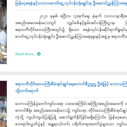
မြန်မာ့ရေနံနှင့်သဘာဝဓာတ်ငွေ့လုပ်ငန်း(ရုံးချုပ်)မှ ဦးဆောင်ညွှန်ကြားရေး
၂၀၂၁ ခုနှစ်၊ ဧပြီလ၊ (၃)ရက်နေ့၊ နံနက် (၁၀၀၀)နာရီအချိန်၌ ဧရ
အစည်းအဝေးခန်းမ(၁)တွင် လျှပ်စစ်နှင့်စွမ်းအင်ဝန်ကြီးဌာန၊ မြန်
ဧရာဝတီတိုင်းဒေသကြီးအတွင်း၌ ရှိသော ရေနံလုပ်ငန်းဆိုင်ရာကိစ္စရပ်များ
ဓာတ်ငွေ့လုပ်ငန်း(ရုံးချုပ်)၊ ဦးဆောင်ညွှန်ကြားရေးမှူးနှင့်အဖွဲ့မှ ဧရာဝတ
ည့် တွေ့ဆုံပွဲသို့ ဧရာဝတီတိုင်းဒေသကြီး စီမံအုပ်ချုပ်ရေးကောင်စီဥက္ကဋ္ဌ ဦ
ကောင်စီအဖွဲ့ဝင်များ၊ ကောင်စီအတွင်းရေးမှူး ဦးသန်းဆွေဝင်းနှင့် တာဝန်
Read More...
ဧရာဝတီတိုင်းဒေသကြီးစီမံအုပ်ချုပ်ရေးကောင်စီဥက္ကဋ္ဌ ဦးရဲမြင့် မဟာသ
သို့တက်ရောက်
မဟာသင်္ကြန်ပွဲတော်ကျင်းပရေး ပထမအကြိမ်(အကြို)အစည်းအဝေးကို ယနေ
ကောင်စီရုံး အစည်းအဝေးခန်းမ(၁)၌ ကျင်းပရာ တိုင်းဒေသကြီးစီမံအုပ်ချုပ်
ကဲ့သို့ ကျယ်ကျယ်ပြန့်ပြန့် ဆောင်ရွက်နိုင်ခြင်းမရှိကြောင်း၊ မြန်မာ
ဘေးမဲ့ငါးလွှတ်ပွဲနှင့် အန္တရာယ်ကင်း ပရိတ်တရားတော်ပွဲများသာ ကျင်