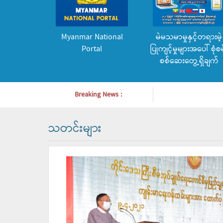
Myanmar National
မဲမသမာမှုနှင့်တရားမဲ့
Portal
ပြုကျင့်မှုများအပေါ် စုံစမ
စစ်ဆေးတွေ့ရှိချက်
Breaking News :
သတင်းများ