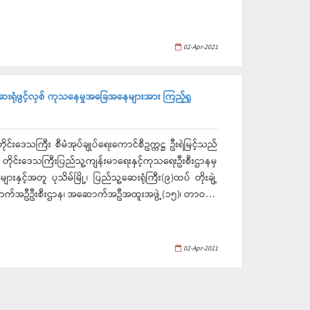
ောင်ရွက်သွားကြရန်လိုကြောင်းနှင့် လက်ရှိကော်မတီများ
းစပ်ပေးရမည်၊ ပံ့ပိုးပေးရမည်” စသည်ဖြင့် အမှာစကားပြော
ကွယ်ထိန်းချုပ် တားဆီးရေးဆိုင်ရာ ညွှန်ကြားချက်များနှင့်
02-Apr-2021
်သူများအတွက် လုံခြုံရေးကြိုတင်ပြင်ဆင်ထားကြရန်”ပြော
က်မည့် ပွဲတော်များသည် နှစ်စဉ်ဆောင်ရွက် နေသည့်
်းခြေများ လည်း ဖွင့်လှစ်မည်ဖြစ်သဖြင့် ကိုဗစ်-၁၉ရောဂါ
့ ဆေးရုံဖွင့်လှစ် ကုသနေမှုအခြေအနေများအား ကြည့်ရှု
ံခြုံရေးအတွက်လည်း စီစဉ်ဆောင်ရွက်ရန်လိုကြောင်း” စသည်
ကြန်ပွဲတော်၏ ဘေးမဲ့ငါး
လွှတ်မည်ဖြစ်ကြောင်းနှင့် ပြည်သူများအပန်းဖြေနားနေနိုင်
င်းဒေသကြီး စီမံအုပ်ချုပ်ရေးကောင်စီဥက္ကဋ္ဌ ဦးရဲမြင့်သည်
 ဖြစ်ကြောင်းသိရှိရသည်။
း၊ တိုင်းဒေသကြီးပြည်သူ့ကျန်းမာရေးနှင့်ကုသရေးဦးစီးဌာနမှ
များနှင့်အတူ ပုသိမ်မြို့၊ ပြည်သူ့ဆေးရုံကြီး(၉)ထပ် တိုးချဲ့
တင်ပြခဲ့မှုအပေါ် လိုအပ်သည်များ ဖြည့်စွက် မှာကြားခဲ့ပြီး
မြေထိမ်းနံရံဆောက်လုပ်နေမှု အခြေအနေများအား ကြည့်ရှု
02-Apr-2021
်ကြည့်ရှုခဲ့ပါကြောင်း သတင်းရရှိပါသည်။