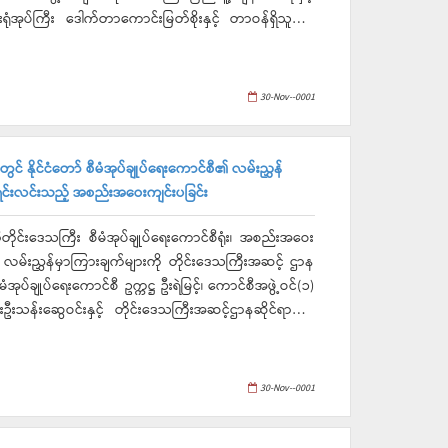
ုံအုပ်ကြီး ဒေါက်တာကောင်းမြတ်စိုးနှင့် တာဝန်ရှိသူများ
စီဥက္ကဋ္ဌနှင့်အဖွဲ့ဝင်များမှ ခေတ္တဆေးရုံအုပ်ကြီးနှင့်
(၂၀၅)ဦးအား (၁)ဦးလျှင် ငွေကျပ်(၁၅၈၀ဝိ/-) တန်ဖိုးရှိ
30-Nov--0001
တန်ဖိုးမှာ (၃၂၃၉၀၀ဝိ/-)(သုံးဆယ့်နှစ်သိန်းသုံးသောင်းကိုး
င် နိုင်ငံတော် စီမံအုပ်ချုပ်ရေးကောင်စီ၏ လမ်းညွှန်
ရှင်းလင်းသည့် အစည်းအဝေးကျင်းပခြင်း
တိုင်းဒေသကြီး စီမံအုပ်ချုပ်ရေးကောင်စီရုံး၊ အစည်းအဝေး
ုပ်ချုပ်ရေးကောင်စီ ဥက္ကဋ္ဌ ဦးရဲမြင့်၊ ကောင်စီအဖွဲ့ဝင်(၁)
ှူးဦးသန်းဆွေဝင်းနှင့် တိုင်းဒေသကြီးအဆင့်ဌာနဆိုင်ရာများ
ာများသို့ ထပ်ဆင့်ညွှန်ကြားခဲ့ပြီးနောက် တိုင်းဒေသကြီးအ
 အခြေအနေများအား ပြန်လည်ရှင်းလင်းတင်ပြခဲ့ရာ တိုင်းဒေသ
30-Nov--0001
းစပ်ဆောင်ရွက်ပေးခဲ့ကြောင်း သတင်းရရှိပါသည်။