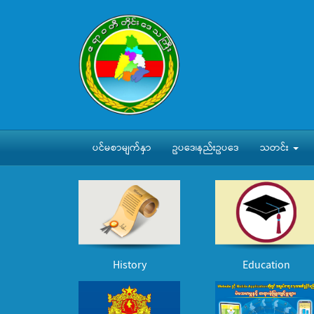
ပင်မစာမျက်နှာ
ဥပဒေ၊နည်းဥပဒေ
သတင်း
History
Education