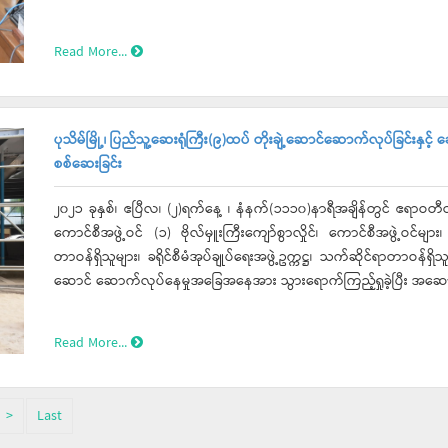
အခြေအနေများနှင့်အညီ အစဉ်အလာမပျက် ဆောင်ရွက်သွားနိုင်ရေး စီစဉ်ဆ
အနေဖြင့် မည်သည်တို့ဆောင်ရွက်ရန်သင့်တော်သည်၊ မည်သည်တို့ကိုပေါင်
Read More...
ကြားပြီး အဖွဲ့ဝင်(၁) ဗိုလ်မှူးကြီးကျော်စွာလှိုင်က “ကိုဗစ်-၁၉ရောဂါကာ
အညီ ကျင်းပပြုလုပ်သွားနိုင်ရေး၊ ကျင်းပမည့်ပွဲတော်များအတွက် ပြည
ကြားသည်။ ဆက်လက်၍ အတွင်းရေးမှူးဦးသန်းဆွေဝင်းက “ယခုဆောင်ရွ
ပွဲတော်များဖြစ်၍ အခက်အခဲမရှိနိုင်ကြောင်း၊ ငွေဆောင်၊ ချောင်းသာကမ
ပုသိမ်မြို့၊ ပြည်သူ့ဆေးရုံကြီး(၉)ထပ် တိုးချဲ့ဆောင်ဆောက်လုပ်ခြင်းနှင်
ညွှန်ကြားချက်များနှင့်အညီ ဖြစ်စေရေးနှင့် အပန်းဖြေပြည်သူများ၏ လု
စစ်ဆေးခြင်း
ဖြင့် ပြောကြားပြီး လုပ်ငန်းကော်မတီ(၈)ခုမှ လိုအပ်သည်များ တင်ပြဆွေးနွေးခဲ့ကြသည်။ ယခုနှစ် မဟာသင်္
လွှတ်ပွဲ၌ ငါးမြစ်ချင်းအကောင်ရေ(၅)သောင်း အား ငဝန်မြစ်အတွင်းသို့ စေ
၂၀၂၁ ခုနှစ်၊ ဧပြီလ၊ (၂)ရက်နေ့ ၊ နံနက်(၁၁၁၀)နာရီအချိန်တွင် ဧရာဝတီတို
ရေး အတွက် ငွေဆောင်၊ ချောင်းသာကမ်းခြေများလည်း ဖွင့်လှစ်ထားရှိမည်
ကောင်စီအဖွဲ့ဝင် (၁) ဗိုလ်မှူးကြီးကျော်စွာလှိုင်၊ ကောင်စီအဖွဲ့ဝင်မျာ
တာဝန်ရှိသူများ၊ ခရိုင်စီမံအုပ်ချုပ်ရေးအဖွဲ့ဥက္ကဋ္ဌ၊ သက်ဆိုင်ရာတာဝန်ရှိသူ
ဆောင် ဆောက်လုပ်နေမှုအခြေအနေအား သွားရောက်ကြည့်ရှုခဲ့ပြီး အဆောက်အဦဦးစီးဌာန၊ အဆောက်အဦအထူးအဖွဲ့(၁၅)၊ တာဝန်ခံ
ညွှန်ကြားရေးမှူးမှ ဆေးရုံဆောက်လုပ်ပြီးစီးမှု အခြေအနေများအားရှင်းလင်း
ဆေးရုံဆောက်လုပ်နေမှုအခြေအနေများနှင့် ဆေးရုံအနောက်ဘက်ခြမ်းရှိ 
Read More...
စစ်ဆေးခဲ့ပါသည်။ ဆက်လက်၍ တိုင်းဒေသကြီးစီမံအုပ်ချုပ်ရေးကောင်စီဥက္ကဋ္ဌနှင့်အဖွဲ့သည် ပုသိမ်ပြည်သူ့ ဆေးရုံ ခုတင်(၅၀၀) ဖွင့်
လှစ်ကုသနေမှု၊ လူနာများဆေးကုသခံယူနေမှု အခြေအနေများအား သွားရောက
>
Last