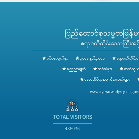
ပြည်ထောင်စုသမ္မတမြန်မာန
ဧရာဝတီတိုင်းဒေသကြီးအစို
ပင်မစာမျက်နှာ
ဥပဒေ၊နည်းဥပဒေ
ဧရာဝတီတိုင်းဒ
ကြေညာချက်
တင်ဒါများ
ဆက်သွယ်
ဒေသဆိုင်ရာအချက်အလက်များ
www.ayeyarwadyregion.go
TOTAL VISITORS
486036