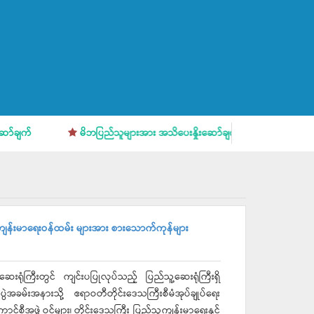
မိဘပြည်သူများအား အသိပေးနှိုးဆော်ချက်
ဆီစက်လုပ်ငန်းမျာ
းရှိ ကျန်းမာရေးဝန်ထမ်း များအား စားသောက်ကုန်များ
ေးရုံကြီးတွင် ကျင်းပပြုလုပ်သည့် ပြည်သူ့ဆေးရုံကြီးရှိ
ခမ်းအနားသို့ ဧရာဝတီတိုင်းဒေသကြီးစီမံအုပ်ချုပ်ရေး
၊ ကောင်စီအဖွဲ့ဝင်များ၊ တိုင်းဒေသကြီး ပြည်သူ့ကျန်းမာရေးနှင့်