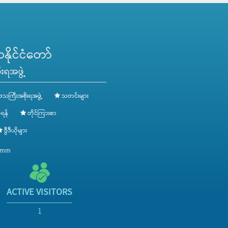
ိုင်ငံတော်
းရအဖွဲ့
ေသကြီးအစိုးရအဖွဲ့
သတင်းများ
ရန်
တိုင်ကြားစာ
ဗွီဒီယိုများ
v.mm
ACTIVE VISITORS
1