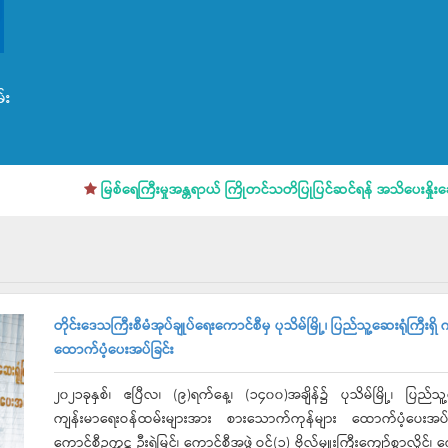
်း
မြစ်ရေကြီးမှုအန္တရာယ် ကြိုတင်သတိပြုပြင်ဆင်ရန် အသိပေးနှိုးဆော်ချက်
တိုင်းဒေသကြီးစီမံအုပ်ချုပ်ရေးကောင်စီမှ ပုသိမ်မြို့၊ ပြည်သူ့ဆေးရုံကြီ
ထောက်ပံ့ပေးအပ်ခြင်း
၂၀၂၁ခုနှစ်၊ ဧပြီလ၊ (၉)ရက်နေ့၊ (၁၄၀၀)အချိန်၌ ပုသိမ်မြို့၊ ပြည်သူ့ဆ
ကျန်းမာရေးဝန်ထမ်းများအား စားသောက်ကုန်များ ထောက်ပံ့ပေးအပ်ပွဲအ
ကောင်စီဥက္ကဋ္ဌ ဦးရဲမြင့်၊ ကောင်စီအဖွဲ့ဝင်(၁) ဗိုလ်မှူးကြီးကျော်စွာလှိုင်