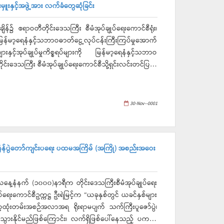
မှူးနှင့်အဖွဲ့အား လက်ခံတွေဆုံခြင်း
ာဝတီတိုင်းဒေသကြီး စီမံအုပ်ချုပ်ရေးကောင်စီရုံး၊
မာ့ရေနံနှင့်သဘာဝဓာတ်ငွေ့လုပ်ငန်းကြီးကြပ်မှုအောက်
နှင့်အုပ်ချုပ်မှုကိစ္စရပ်များကို မြန်မာ့ရေနံနှင့်သဘာဝ
ီတိုင်းဒေသကြီး စီမံအုပ်ချုပ်ရေးကောင်စီသို့ရှင်းလင်းတင်ပြသ
းရဲမြင့်၊ ကောင်စီအဖွဲ့ဝင်(၁) ဗိုလ်မှူးကြီးကျော်စွာလှိုင်၊
ရှိသူများမှ လက်ခံ တွေဆုံခဲ့ကြောင်း သတင်းရရှိပါသည်။
30-Nov--0001
င်္ကြန်ပွဲတော်ကျင်းပရေး ပထမအကြိမ် (အကြို) အစည်းအဝေး
့နံနက် (၁၀၀၀)နာရီက တိုင်းဒေသကြီးစီမံအုပ်ချုပ်ရေး
ရေးကောင်စီဥက္ကဋ္ဌ ဦးရဲမြင့်က “ယခုနှစ်တွင် ယခင်နှစ်များ
့ဓလေ့ထုံးတမ်းအစဉ်အလာအရ ရိုးရာမပျက် သက်ကြီးပူဇော်ပွဲ၊
းပသွားနိုင်မည်ဖြစ်ကြောင်း၊ လက်ရှိဖြစ်ပေါ်နေသည့် ပကတိ