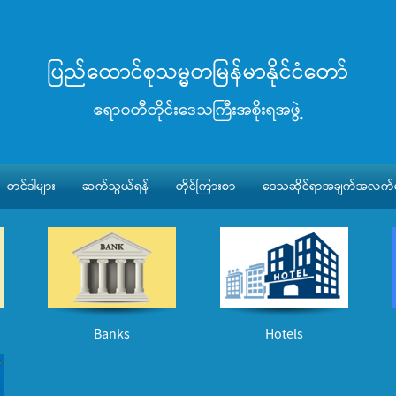
ပြည်ထောင်စုသမ္မတမြန်မာနိုင်ငံတော်
ဧရာဝတီတိုင်းဒေသကြီးအစိုးရအဖွဲ့
တင်ဒါများ
ဆက်သွယ်ရန်
တိုင်ကြားစာ
ဒေသဆိုင်ရာအချက်အလက်မ
Banks
Hotels