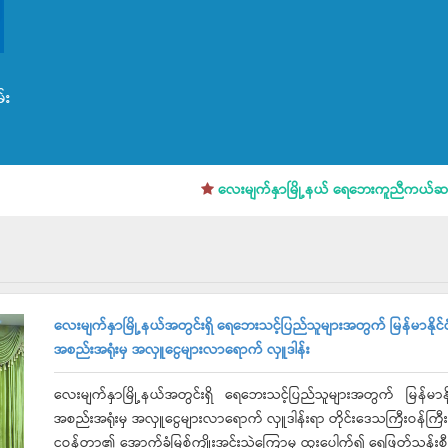
်း
လေးမျက်နှာမြို့နယ် ရေဘေးကူညီကယ်ဆယ်ရေးအ
လေးမျက်နှာမြို့နယ်အတွင်းရှိ ရေဘေးသင့်ပြည်သူများအတွက် မြန်မာနိုင်
အစည်းအရုံးမှ အလှူငွေများလာရောက် လှူဒါန်း
လေးမျက်နှာမြို့နယ်အတွင်းရှိ ရေဘေးသင့်ပြည်သူများအတွက် မြန်မာနိ
အစည်းအရုံးမှ အလှူငွေများလာရောက် လှူဒါန်းရာ တိုင်းဒေသကြီးဝန်ကြီးချ
ငဝန်တာ၏ အောက်ခံမြစ်ကျိုးအင်းသဲကြောမှ ထူးပေါက်၍ ရေဖြတ်သန်းစီးဆင်း