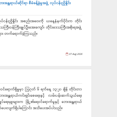
ယ်ဆိုင်ရာ စီမံခန့်ခွဲမှုအဖွဲ့ လုပ်ငန်းညှိနှိုင်း
်ငန်းညှိနှိုင်း အစည်းအဝေးကို ယနေ့နံနက်ပိုင်းက တိုင်း
ေသကြီးဝန်ကြီးချုပ်ဦးအေးကျော်၊ တိုင်းဒေသကြီးအစိုးရအဖွဲ့
ူးများ တက်ရောက်ခဲ့ကြသည်။
07-Aug-2026
ဝင်ရောက်ရှိမှုမှာ သြဂုတ် ၆ ရက်နေ့ ၁၃:၂၀ ချိန် တိုင်းတာ
န္တရာယ်ကင်းရှင်းစေရေးနှင့် လမ်းပန်းဆက်သွယ်ရေး
ျုပ်ရေးမှူးများက မြို့၏ရေဝင်ရောက်မှုနှင့် ဘေးအန္တရာယ်
က်ပေးလျက်ရှိပါကြောင်း အသိပေးအပ်ပါသည်။