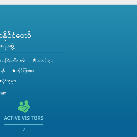
ိုင်ငံတော်
းရအဖွဲ့
ေသကြီးအစိုးရအဖွဲ့
သတင်းများ
ရန်
တိုင်ကြားစာ
ဗွီဒီယိုများ
v.mm
ACTIVE VISITORS
2