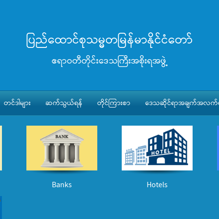
ပြည်ထောင်စုသမ္မတမြန်မာနိုင်ငံတော်
ဧရာဝတီတိုင်းဒေသကြီးအစိုးရအဖွဲ့
တင်ဒါများ
ဆက်သွယ်ရန်
တိုင်ကြားစာ
ဒေသဆိုင်ရာအချက်အလက်မ
Banks
Hotels