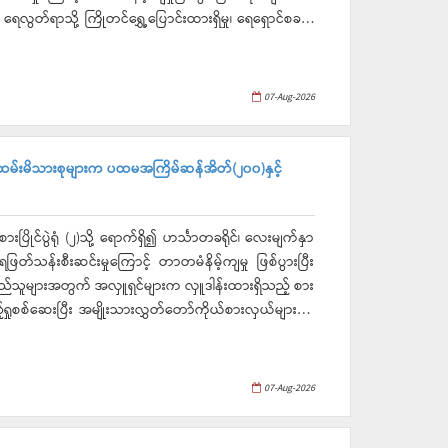
ေလွတ်ရာသို့ ကြိုတင်ရွှေ့ပြောင်းထားရှိမှု၊ ရေရှောင်စခန်း
ှိမှု၊ လမ်း၊ တံတားများ ရေကျော်မှုအခြေအနေများနှင့် ညီ
ကြားပြီး တာဝန်ရှိသူများက အလှူငွေများနှင့် oxygen
ြီးချုပ်က လက်ခံရယူခဲ့သည်။
07-Aug-2026
ဝန်ထမ်းမိသားစုများက ပထမအကြိမ်ဆန်အိတ်(၂၀၀)နှင့်
ြိုင်ပွဲရုံ (၂)သို့ ရောက်ရှိ၍ ဟင်္သာတခရိုင်၊ လေးမျက်နှာ
တ်သန်းစီးဆင်းမှုကြောင့် တာတမံနိမ့်ကျမှု ဖြစ်ပွားပြီး
ြည်သူများအတွက် အလှူရှင်များက လှူဒါန်းထားရှိသည့် စား
ရှုစစ်ဆေးပြီး အမျိုးသားလွှတ်တော်ကိုယ်စားလှယ်များနှင့်
၀)နှင့် အလှူရှင်များက အလှူငွေများပေးအပ် လှူဒါန်းရာ
07-Aug-2026