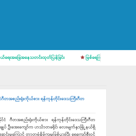
ခြေအနေသတင်းထုတ်ပြန်ခြင်း
မြစ်ရေကြီးမှုအန္တရာယ် ကြိုတင်သတိပြု
ငံဂီတအစည်းရုံးကိုယ်စား ရန်ကုန်တိုင်းဒေသကြီးဂီတ
ုင်ငံ ဂီတအစည်းရုံးကိုယ်စား ရန်ကုန်တိုင်းဒေသကြီးဂီတ
ုပ် ဦးအေးကျော်က ဟင်္သာတခရိုင်၊ လေးမျက်နှာမြို့နယ်ရှိ
မှုကြောင့် တာတမံနိမ့်ကျမှုဖြစ်ပွားပြီး ရေကျော်စီးဝင်