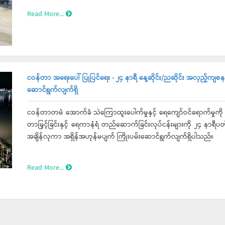
Read More...
ငဝန်တာ အရေးပေါ် ပြုပြင်ရေး - ၂၄ နာရီ နေ့ဆိုင်း/ညဆိုင်း အလှည့်ကျစန
ဆောင်ရွက်လျက်ရှိ
ငဝန်တာတမံ အောက်ခံ သဲကြောထူးပေါက်မှုနှင့် ရေကျော်ဝင်ရောက်မှုကို အ
တာမြှင့်ခြင်းနှင့် ရေကာနံရံ တည်ဆောက်ခြင်းလုပ်ငန်းများကို ၂၄ နာရီပတ်လ
အချိန်လုကာ အရှိန်အဟုန်မပျက် ကြိုးပမ်းဆောင်ရွက်လျက်ရှိပါသည်။
Read More...