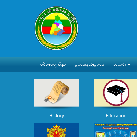
ပင်မစာမျက်နှာ
ဥပဒေ၊နည်းဥပဒေ
သတင်း
History
Education