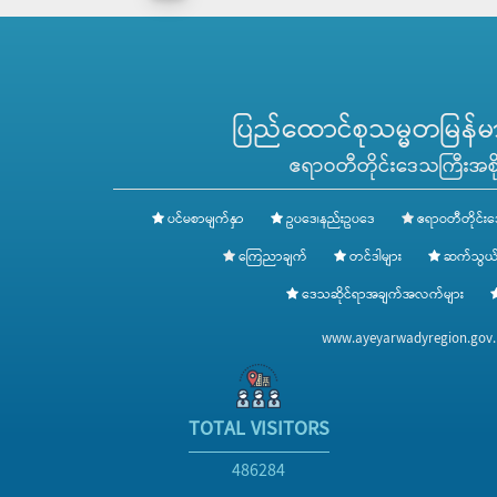
ပြည်ထောင်စုသမ္မတမြန်မာန
ဧရာဝတီတိုင်းဒေသကြီးအစို
ပင်မစာမျက်နှာ
ဥပဒေ၊နည်းဥပဒေ
ဧရာဝတီတိုင်းဒ
ကြေညာချက်
တင်ဒါများ
ဆက်သွယ်
ဒေသဆိုင်ရာအချက်အလက်များ
www.ayeyarwadyregion.go
TOTAL VISITORS
486284