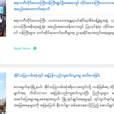
ဧရာဝတီတိုင်းဒေသကြီးဝန်ကြီးချုပ်ဦးအေးကျော် တိုင်းဒေသကြီးသဘာဝဘေးအန္တရာ
အစည်းအဝေးတက်ရောက်
ဧရာဝတီတိုင်းဒေသကြီး သဘာဝဘေးအန္တရာယ်ဆိုင်ရာစီမံခန့်ခွဲမှုအဖွဲ့ လုပ
ဒေသကြီးအစိုးရအဖွဲ့ရုံး၊ အစည်းအဝေးခန်းမ(၁)တွင် ပြုလုပ်ခဲ့ရာ တိုင်းဒ
ဝင် ဝန်ကြီးများ၊ သက်ဆိုင်ရာကော်မတီများမှ ဌာနဆိုင်ရာအတွင်းရေးမှ
Read More...
အိုင်သပြုလမ်းဆုံတွင် ရေပြန်လည်ကျဆင်းသွားမှု အသိပေးခြင်း
လေးမျက်နှာမြို့နယ်၊ အိုင်သပြုလမ်းဆုံဧရိယာအတွင်းသို့ ငဝန်မြစ်ရေ တိုး
ချက်အရ သိသိသာသာ ရေပြန်လည်ကျဆင်းသွားပြီး ပြည်သူများ ဘေးအ
အဆင်ပြေချောမွေ့စေရေးအတွက် မြို့အုပ်ချုပ်ရေးမှူးနှင့် ရပ်ကွက်အုပ်ခ
အခြေအနေများကို အမြဲမပြတ် နီးကပ်စွာ စစ်ဆေးစောင့်ကြည့် ဆောင်ရွ