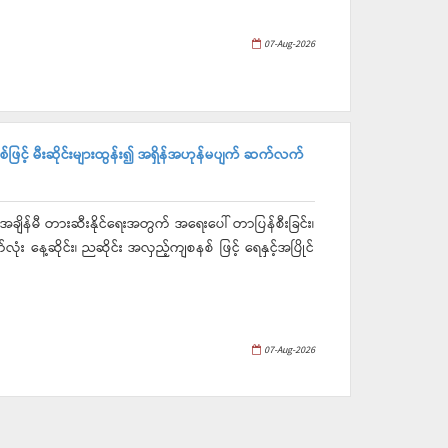
07-Aug-2026
စ်ဖြင့် မီးဆိုင်းများထွန်း၍ အရှိန်အဟုန်မပျက် ဆက်လက်
ချိန်မီ တားဆီးနိုင်ရေးအတွက် အရေးပေါ် တာပြန်စီးခြင်း၊
ုံး နေ့ဆိုင်း၊ ညဆိုင်း အလှည့်ကျစနစ် ဖြင့် ရေနှင့်အပြိုင်
07-Aug-2026