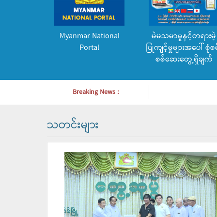
Myanmar National
မဲမသမာမှုနှင့်တရားမဲ့
Portal
ပြုကျင့်မှုများအပေါ် စုံစမ
စစ်ဆေးတွေ့ရှိချက်
Breaking News :
သတင်းများ