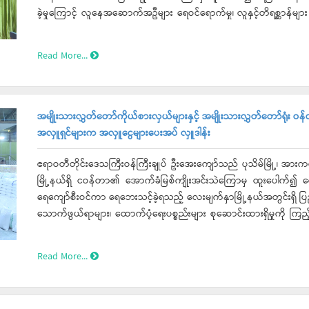
ခဲ့မှုကြောင့် လူနေအဆောက်အဦများ ရေဝင်ရောက်မှု၊ လူနှင့်တိရစ္ဆာန်များ ရ
များဖွင့်လှစ်ထားရှိမှု၊ ဆက်သွယ်ရေးမပြတ်တောက်စေရေး ဆောင်ရွက်ထားရ
ကယ်ဆယ်ရေးလုပ်ငန်းများဆောင်ရွက်ထားရှိမှုများကို ရှင်းလင်းပြော
Read More...
Concentrator၊ Flow meter များပေးအပ်လှူဒါန်းရာ တိုင်းဒေသကြီးဝန်က
အမျိုးသားလွှတ်တော်ကိုယ်စားလှယ်များနှင့် အမျိုးသားလွှတ်တော်ရုံး 
အလှူရှင်များက အလှူငွေများပေးအပ် လှူဒါန်း
ဧရာဝတီတိုင်းဒေသကြီးဝန်ကြီးချုပ် ဦးအေးကျော်သည် ပုသိမ်မြို့၊ အားကစားပ
မြို့နယ်ရှိ ငဝန်တာ၏ အောက်ခံမြစ်ကျိုးအင်းသဲကြောမှ ထူးပေါက်၍ ရေဖြ
ရေကျော်စီးဝင်ကာ ရေဘေးသင့်ခဲ့ရသည့် လေးမျက်နှာမြို့နယ်အတွင်းရှိ ပ
သောက်ဖွယ်ရာများ၊ ထောက်ပံ့ရေးပစ္စည်းများ စုဆောင်းထားရှိမှုကို ကြည့်
အမျိုးသားလွှတ်တော်ရုံး ဝန်ထမ်းမိသားစုများက ပထမအကြိမ်ဆန်အိတ်(၂၀
တိုင်းဒေသကြီးဝန်ကြီးချုပ်က လက်ခံရယူခဲ့သည်။
Read More...