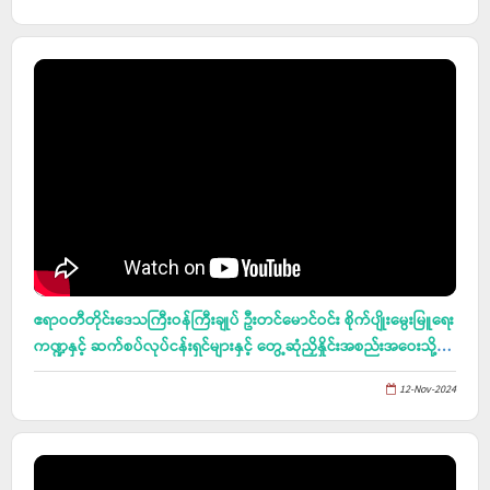
ဧရာဝတီတိုင်းဒေသကြီးဝန်ကြီးချုပ် ဦးတင်မောင်ဝင်း စိုက်ပျိုးမွေးမြူရေး
ကဏ္ဍနှင့် ဆက်စပ်လုပ်ငန်းရှင်များနှင့် တွေ့ဆုံညှိနှိုင်းအစည်းအဝေးသို့
တက်ရောက်
12-Nov-2024