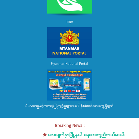
Ingo
Myanmar National Portal
မဲမသမာမှုနှင့်တရားမဲ့ပြုကျင့်မှုများအပေါ် စုံစမ်းစစ်ဆေးတွေ့ရှိချက်
Breaking News :
လေးမျက်နှာမြို့နယ် ရေဘေးကူညီကယ်ဆယ်ရေးအခြေအနေသတ