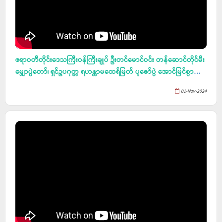
ဧရာဝတီတိုင်းဒေသကြီးဝန်ကြီးချုပ် ဦးတင်မောင်ဝင်း တန်ဆောင်တိုင်မီး
မျှောပွဲတော်၊ ရှင်ဥပဂုတ္တ ရဟန္တာမထေရ်မြတ် ပူဇော်ပွဲ အောင်မြင်စွာ
ကျင်းပနိုင်ရေး လုပ်ငန်းညှိနှိုင်း အစည်းအဝေးသို့ တက်ရောက်၊ ပဉ္စမ
01-Nov-2024
အကြိမ်မြောက် အမျိုးသားအားကစားပွဲတော်သို့ ဝင်ရောက်ယှဉ်ပြိုင်ရန်
စခန်းသွင်းလေ့ကျင့်နေသည့် အားကစားအဖွဲ့အား တွေ့ဆုံအားပေး