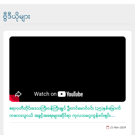
ဗွီဒီယိုများ
ဧရာဝတီတိုင်းဒေသကြီးဝန်ကြီးချုပ် ဦးတင်မောင်ဝင်း (၃၅)နှစ်မြောက်
ကလေးသူငယ် အခွင့်အရေးများဆိုင်ရာ ကုလသမဂ္ဂကွန်ဗင်းရှင်း
နှစ်ပတ်လည်အထိမ်းအမှတ်၊ ကမ္ဘာ့ကလေးများနေ့ အခမ်းအနားသို့
21-Nov-2024
တက်ရောက်၊ ကန်ကြီးထောင့် မူလတန်းကြိုကျောင်းအဆောက်အဦ ပန္