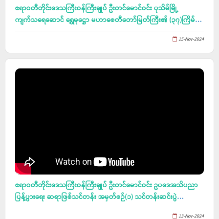
ဧရာဝတီတိုင်းဒေသကြီးဝန်ကြီးချုပ် ဦးတင်မောင်ဝင်း ပုသိမ်မြို့
ကျက်သရေဆောင် ရွှေမုဋ္ဌော မဟာစေတီတော်မြတ်ကြီး၏ (၃၇)ကြိမ်
မြောက် မသိုးသင်္ကန်းရက်ခတ်ယှဉ်ပြိုင်ပွဲအား တက်ရောက်ဖွင့်လှစ်၊
15-Nov-2024
(၃၇)ကြိမ်မြောက် မသိုးသင်္ကန်းကပ်လှူပွဲတော် ရေစက်ချမင်္ဂလာ
အခမ်းအနားသို့တက်ရောက်
ဧရာဝတီတိုင်းဒေသကြီးဝန်ကြီးချုပ် ဦးတင်မောင်ဝင်း ဥပဒေအသိပညာ
ပြန့်ပွားရေး ဆရာဖြစ်သင်တန်း အမှတ်စဉ်(၁) သင်တန်းဆင်းပွဲ
အခမ်းအနားသို့တက်ရောက်
13-Nov-2024