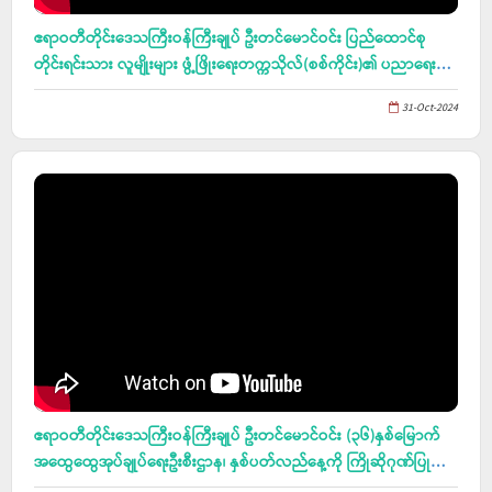
ဧရာဝတီတိုင်းဒေသကြီးဝန်ကြီးချုပ် ဦးတင်မောင်ဝင်း ပြည်ထောင်စု
တိုင်းရင်းသား လူမျိုးများ ဖွံ့ဖြိုးရေးတက္ကသိုလ်(စစ်ကိုင်း)၏ ပညာရေးဘွဲ့
(၅)နှစ်သင်တန်း အမှတ်စဉ်(၁၂)နှင့် ပြည်ထောင်စုတိုင်းရင်းသား လူငယ်
31-Oct-2024
များစွမ်းရည်ဖွံ့ဖြိုးရေး ဒီဂရီကောလိပ်(ရန်ကုန်၊ စစ်ကိုင်း)တို့၏ ပထမနှစ်
ဝိဇ္ဇာ၊ သိပ္ပံ၊ AGTI ဒီပလိုမာ ပထမနှစ် သင်တန်းများသို့ တက်ရောက်မည့်
ကျောင်းသား၊ ကျောင်းသူများ ဩဝါဒခံယူပွဲသို့ တက်ရောက်
ဧရာဝတီတိုင်းဒေသကြီးဝန်ကြီးချုပ် ဦးတင်မောင်ဝင်း (၃၆)နှစ်မြောက်
အထွေထွေအုပ်ချုပ်ရေးဦးစီးဌာန၊ နှစ်ပတ်လည်နေ့ကို ကြိုဆိုဂုဏ်ပြု
သောအားဖြင့် စုပေါင်းသွေးလှူဒါန်းပွဲအခမ်းအနားသို့တက်ရောက်