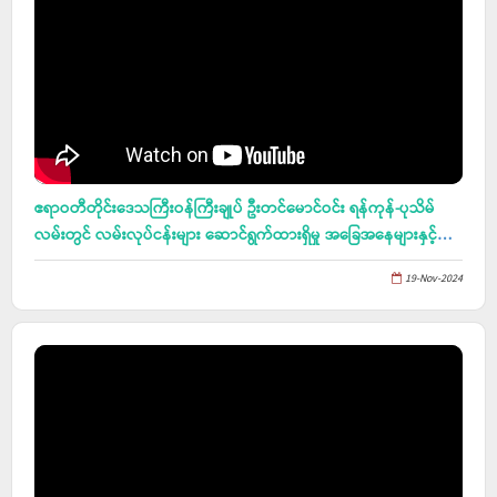
ဧရာဝတီတိုင်းဒေသကြီးဝန်ကြီးချုပ် ဦးတင်မောင်ဝင်း ရန်ကုန်-ပုသိမ်
လမ်းတွင် လမ်းလုပ်ငန်းများ ဆောင်ရွက်ထားရှိမှု အခြေအနေများနှင့်
ပတ်သက်သည့် ညှိနှိုင်းအစည်းအဝေးသို့ တက်ရောက်၊ ပဉ္စမအကြိမ်
19-Nov-2024
မြောက် အမျိုးသားအားကစားပွဲတော်သို့ ဝင်ရောက်ယှဉ်ပြိုင်မည့်
ဘော်လီဘောလက်ရည်စမ်းယှဉ်ပြိုင်မှုအား ကြည့်ရှုအားပေး