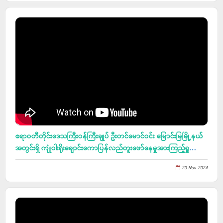
နက်တင်မင်္ဂလာအခမ်းအနားသို့တက်ရောက်
ဧရာဝတီတိုင်းဒေသကြီးဝန်ကြီးချုပ် ဦးတင်မောင်ဝင်း မြောင်းမြမြို့နယ်
အတွင်းရှိ ကျုံဝါးရိုးချောင်းကောပြန်လည်တူးဖော်နေမှုအားကြည့်ရှု
စစ်ဆေး
20-Nov-2024