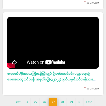
30-Oct-2024
ဧရာဝတီတိုင်းဒေသကြီးဝန်ကြီးချုပ် ဦးတင်မောင်ဝင်း ပညာရေးဘွဲ့
စာပေးစာယူသင်တန်း အမှတ်စဉ်(၄/၂၀၂၃) ဒုတိယနှစ်သင်တန်းသားများ
ကြိုဆိုပွဲ အခမ်းအနားသို့ တက်ရောက်
29-Oct-2024
First
<
75
76
77
78
79
>
Last