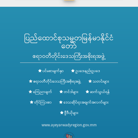
ပြည်ထောင်စုသမ္မတမြန်မာနိုင်ငံ
တော်
ဧရာဝတီတိုင်းဒေသကြီးအစိုးရအဖွဲ့
ပင်မစာမျက်နှာ
ဥပဒေ၊နည်းဥပဒေ
ဧရာဝတီတိုင်းဒေသကြီးအစိုးရအဖွဲ့
သတင်းများ
ကြေညာချက်
တင်ဒါများ
ဆက်သွယ်ရန်
တိုင်ကြားစာ
ဒေသဆိုင်ရာအချက်အလက်များ
ဗွီဒီယိုများ
www.ayeyarwadyregion.gov.mm