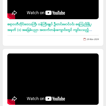
ဧရာဝတီတိုင်းဒေသကြီး ဝန်ကြီးချုပ် ဦးတင်မောင်ဝင်း ရေကြည်မြို့၊
အမှတ် (၁) အခြေခံပညာ အထက်တန်းကျောင်းတွင် ကျင်းပသည့်
စာကြည့်တိုက်များ ဖွံ့ဖြိုးတိုးတက်ရေးနှင့် စာဖတ်ရှိန်မြှင့်တင်ရေးပွဲတော်
18-Nov-2024
ဖွင့်ပွဲတက်ရောက်