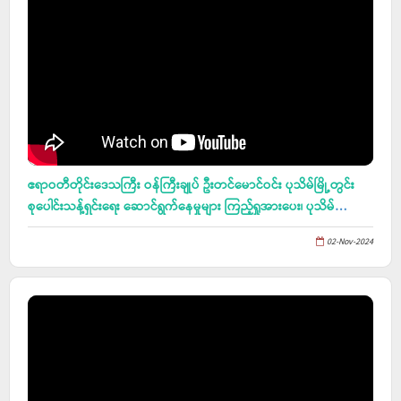
ဧရာဝတီတိုင်းဒေသကြီး ဝန်ကြီးချုပ် ဦးတင်မောင်ဝင်း ပုသိမ်မြို့တွင်း
စုပေါင်းသန့်ရှင်းရေး ဆောင်ရွက်နေမှုများ ကြည့်ရှုအားပေး၊ ပုသိမ်
တက္ကသိုလ် ဘွဲ့နှင်းသဘင်ခန်းမတွင် ပြုလုပ်သည့် ၂၀၂၄ ပညာသင်နှစ် ပု
02-Nov-2024
သိမ်တက္ကသိုလ်(အဝေးသင်သင်တန်း) တတိယအသုတ်(ဝိဇ္ဇာ) ၂၀၂၃
အောင် ပထမနှစ် ကျောင်းသား၊ ကျောင်းသူများအား မောင်မယ်သစ်လွင်
ကြိုဆိုပွဲ အခမ်းအနားတက်ရောက်