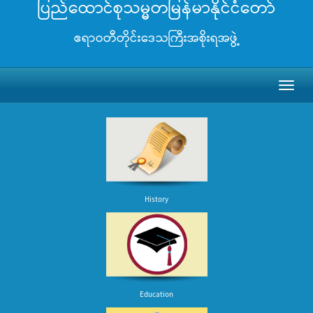
ပြည်ထောင်စုသမ္မတမြန်မာနိုင်ငံတော်
ဧရာဝတီတိုင်းဒေသကြီးအစိုးရအဖွဲ့
Toggl
naviga
History
Education