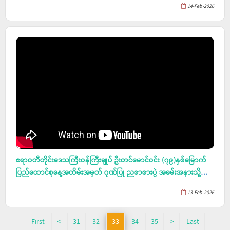
14-Feb-2026
ဧရာဝတီတိုင်းဒေသကြီးဝန်ကြီးချုပ် ဦးတင်မောင်ဝင်း (၇၉)နှစ်မြောက်
ပြည်ထောင်စုနေ့အထိမ်းအမှတ် ဂုဏ်ပြု ညစာစားပွဲ အခမ်းအနားသို့
တက်ရောက်၊ မရဲ့အုန်းပင်စုကျေးရွာ တောင်သူ ဦးတင်အောင်သန်း၏ နွေ
13-Feb-2026
စပါး ကန်သင်းဘောင်ပေါ်တွင် ဆန်ဖိုလာ နေကြာမျိုးများအား ကျင်း
စနစ်ဖြင့် စမ်းသပ် စိုက်ပျိုးခြင်း စံပြကွက်အား ကြည့်ရှု၊ ဖျာပုံမြို့နယ်၊
ကြက်ဖမွေးဇောင်း ကျွန်းပတ်တာ ကျုံကဒွန်း-အမာ လက်ယာမြောင်း
First
<
31
32
33
34
35
>
Last