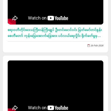
ရန်ကုန်-ပုသိမ်လမ်း ကွန်ကရစ်လမ်း အဆင့်မြှင့်တင်ခြင်းလုပ်ငန်းအား
ကြည့်ရှုစစ်ဆေး
ဧရာဝတီတိုင်းဒေသကြီးဝန်ကြီးချုပ် ဦးတင်မောင်ဝင်း မြတ်မော်တင်စွန်း
စေတီတော် ကုန်းမြေအောက်ခြေအား ပင်လယ်ရေလှိုင်း ရိုက်ခတ်မှုမှ
ကာကွယ်ရန် ဆောင်ရွက်ထားသည့် ကျောက်စီလှိုင်းကာအား
16-Feb-2026
သွားရောက်ကြည့်ရှုစစ်ဆေး၊ မဟာမကုဋရံသီ ဆံတော်ရှင် မြတ်မော်တင်
စေတီတော်မြတ်ကြီး၏ ဗုဒ္ဓပူဇနိယပွဲတော် ဖွင့်ပွဲ အခမ်းအနားအား တက်
ရောက်ဖွင့်လှစ်