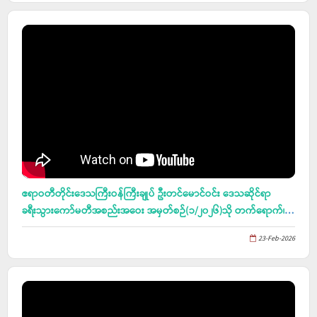
ဧရာဝတီတိုင်းဒေသကြီးဝန်ကြီးချုပ် ဦးတင်မောင်ဝင်း ဒေသဆိုင်ရာ
ခရီးသွားကော်မတီအစည်းအဝေး အမှတ်စဉ်(၁/၂၀၂၆)သို တက်ရောက်၊
(၆၄)နှစ်မြောက် တောင်သူလယ်သမားနေ့ အခမ်းအနား အောင်မြင်စွာ
23-Feb-2026
ကျင်းပနိုင်ရေး လုပ်ငန်းညှိနှိင်းအစည်းအဝေးသို တက်ရောက်