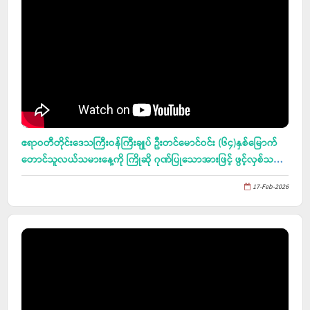
ဧရာဝတီတိုင်းဒေသကြီးဝန်ကြီးချုပ် ဦးတင်မောင်ဝင်း (၆၄)နှစ်မြောက်
တောင်သူလယ်သမားနေ့ကို ကြိုဆို ဂုဏ်ပြုသောအားဖြင့် ဖွင့်လှစ်သည့်
ငပုတောမြို့နယ်၊ ဟိုင်းကြီးကျွန်းမြို့၊ ခမောက်မော်ကျေးရွာ ကွန်ကရစ်
17-Feb-2026
လမ်းသစ်ဖွင့်ပွဲ အခမ်းအနားသို့ တက်ရောက်၊ ညောင်တုန်းမြို့၊ ပုဏ္ဏမာ
ရာမဈေး ကျောင်းတိုက်ဦးစီးပဓာန နာယက၊ နိုင်ငံတော်ဩဝါဒါစရိယ၊
အဘိဓဇမဟာရဋ္ဌဂုရု၊ အဘိဓဇ အဂ္ဂမဟာ သဒ္ဓမ္မဇောတိက၊
အဂ္ဂမဟာပဏ္ဍိတ၊ သက်တော်(၁၀၄)နှစ်၊ သိက္ခာတော်(၈၄)ဝါရှိ သက်
တော်ရှည် ဆရာတော်ကြီး ဘဒ္ဒန္တဩသဓာဘိဝံသ မဟာထေရ်၏
အန္တိမအဂ္ဂိဈာပန စီစဉ်ကျင်းပနိုင်ရန် အလှူငွေများ လှူဒါန်းပွဲသို့ တက်
ရောက်၊ ညောင်တုန်းမြို့နယ်၊ ကုက္ကိုဝကျေးရွာ ကမ်းပြိုကာကွယ်ရေး
လုပ်ငန်းများအား ကြည့်ရှုစစ်ဆေးပြီး ဒေသခံတောင်သူများနှင့် တွေ့ဆုံ၊