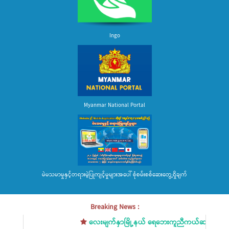
Ingo
Myanmar National Portal
မဲမသမာမှုနှင့်တရားမဲ့ပြုကျင့်မှုများအပေါ် စုံစမ်းစစ်ဆေးတွေ့ရှိချက်
Breaking News :
လေးမျက်နှာမြို့နယ် ရေဘေးကူညီကယ်ဆယ်ရေးအခြေအန