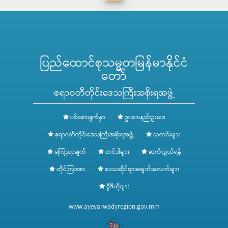
အပိုင်း (၂) တူးဖော်ခြင်းလုပ်ငန်းအား ကြည့်ရှုစစ်ဆေး၊ ဝါးချောင်းကျေးရွာ
ရှိ နွေစပါး ဆားငန်ခံ စံပြကွက် (၁၅)ဧက စိုက်ခင်းအား ကြည့်ရှုအားပေး၊
ရေငန်တား ရေချိုထိန်း ရေတံခါး ဝါးချောင်းရေတံခါးနှင့် ဖလက်ရေတံခါး
အား ပြုပြင်ရန် မှာကြား၊ ဖျာပုံမြို့နယ်၊ ငုတောကျေးရွာရှိ နွေစပါး ရက်
(၉၀) (၁၅)ဧက စံပြကွက်အား ကြည့်ရှု
ပြည်ထောင်စုသမ္မတမြန်မာနိုင်ငံ
တော်
ဧရာဝတီတိုင်းဒေသကြီးအစိုးရအဖွဲ့
ပင်မစာမျက်နှာ
ဥပဒေ၊နည်းဥပဒေ
ဧရာဝတီတိုင်းဒေသကြီးအစိုးရအဖွဲ့
သတင်းများ
ကြေညာချက်
တင်ဒါများ
ဆက်သွယ်ရန်
တိုင်ကြားစာ
ဒေသဆိုင်ရာအချက်အလက်များ
ဗွီဒီယိုများ
www.ayeyarwadyregion.gov.mm