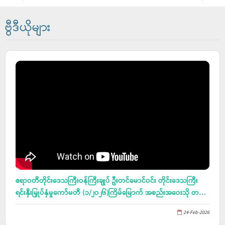
ဗွီဒီယိုများ
ဧရာဝတီတိုင်း‌ဒေသကြီးဝန်ကြီးချုပ် ဦးတင်မောင်ဝင်း တိုင်းဒေသကြီး
ရင်းနှီးမြှုပ်နှံမှုကော်မတီ (၁/၂၀၂၆)ကြိမ်မြောက် အစည်းအဝေးသို တက်
ရောက်၊ ဇလွန်မြို၊ မာရ်အောင်မြင် ပြည်တော်ပြန် မြတ်စွာဘုရားကြီး၏
24-Feb-2026
ဗုဒ္ဓပူဇနိယပွဲတော် ဖွင့်ပွဲ အခမ်းအနား တက်ရောက်