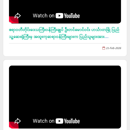
ဧရာဝတီတိုင်းဒေသကြီးဝန်ကြီးချုပ် ဦးတင်မောင်ဝင်း ဟင်္သာတမြို ပြည်
သူ့ဆေးရုံကြီးမှ အထူးကုဆရာဝန်ကြီးများက ပြည်သူများအား
ကျန်းမာရေးစောင့်ရှောက် ပေးနေမှုများအား ကြည့်ရှုအားပေး၊ Grade-12
21-Feb-2026
သင် ဆရာ၊ ဆရာမများ၊ ကျောင်းသား/သူများနှင့် တွေ့ဆုံပွဲသို တက်
ရောက်၊ ထူးကြီးမြို ဝါဆိုမဟာစည် သာသနာ့ရိပ်သာကျောင်းတိုက်
ဆရာတော်အား ဖူးမြော်၊ နေကြာစိုက်ခင်းများအား ကြည့်ရှုအားပေး