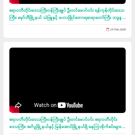
ဧရာဝတီတိုင်းဒေသကြီးဝန်ကြီးချုပ် ဦးတင်မောင်ဝင်း ရန်ကုန်တိုင်းဒေသ
ကြီး၊ မှော်ဘီမြို့နယ် သဲဖြူနှင့် မဟာမြိုင်တောရဆရာတော်ကြီး ဘဒ္ဒန္
တပညာဇောတ၊ သာသနဓဇ ဓမ္မာစရိယ၊ ကမ္မဋ္ဌာနစရိယ မဟာ
15-Feb-2026
ထေရ်မြတ်ထံမှ ပရိတ်တရားတော်နာယူပွဲ အခမ်းအနား တက်ရောက်
ကြည်ညို၊ နုံးတားတမံ တည်ဆောက်ခြင်း လုပ်ငန်းများအား ကြည့်ရှု
စစ်ဆေး၊ မြတ်မော်တင်စေတီတော်မြတ်ကြီး ရင်ပြင်တော် တိုးချဲ့
တည်ဆောက်နေမှုနှင့် အနောက်အာရုံခံ တန်ဆောင်းတည်ဆောက်ခြင်း
လုပ်ငန်းများအား ကြည့်ရှုစစ်ဆေး
ဧရာဝတီတိုင်းဒေသကြီးဝန်ကြီးချုပ် ဦးတင်မောင်ဝင်း ဧရာဝတီတိုင်း
ဒေသကြီး၊ အင်္ဂပူမြို့နယ်နှင့် မြန်အောင်မြို့နယ်ရှိ နေကြာစိုက်ခင်းများ
အား ကြည့်ရှု