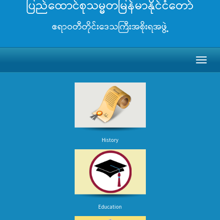
ပြည်ထောင်စုသမ္မတမြန်မာနိုင်ငံတော်
ဧရာဝတီတိုင်းဒေသကြီးအစိုးရအဖွဲ့
Toggl
naviga
History
Education