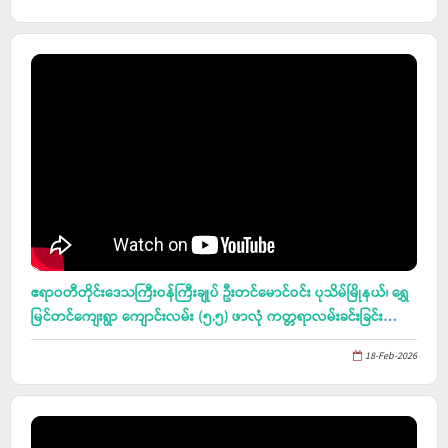
ဧရာဝတီတိုင်းဒေသကြီးဝန်ကြီးချုပ် ဦးတင်မောင်ဝင်း ပုသိမ်မြိုနယ်၊ ရွှေ
မြင်တင်ကျေးရွာ ကျောင်းလမ်း (၅.၅) ဖာလုံ ကတ္တရာလမ်းခင်းခြင်း
လုပ်ငန်းများ၊ (၆၄)နှစ်မြောက် တောင်သူလယ်သမားနေ့ အခမ်းအနား
18-Feb-2026
ကျင်းပ ပြုလုပ်မည့် ပုသိမ်မြိုနယ်၊ မရမ်းချောင်းကျေးရွာကွင်း၊ ဖူဆယ်
အားကစားရုံ အဆောက်အဦ ဆောက်လုပ်နေမှုနှင့် ကန်သုံးဆင့် အပန်း
ဖြေယျာဉ်များအား သွားရောက်ကြည့်ရှုစစ်ဆေး Ayeyarwady Region
Government