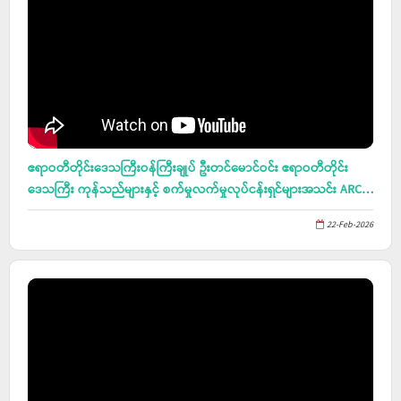
ဧရာဝတီတိုင်းဒေသကြီးဝန်ကြီးချုပ် ဦးတင်မောင်ဝင်း ဧရာဝတီတိုင်း
ဒေသကြီး ကုန်သည်များနှင့် စက်မှုလက်မှုလုပ်ငန်းရှင်များအသင်း ARCCI
ရုံး (၆)ထပ် အဆောက်အဦ မင်္ဂလာပိုင်တိုင်ရိုက်ခြင်း အခမ်းအနားသို
22-Feb-2026
တက်ရောက်၊ လက်မှတ်ရ ပိုးသတ်ဆေး သုံးစွဲသူများသင်တန်း(၁/၂၀၂၆)
သင်တန်းဖွင့်ပွဲသို တက်ရောက်၊ နိုင်ငံတော်ဩဝါဒါစရိယဆရာတော်၊
ညောင်တုန်းမြို၊ ပုဏ္ဏမာရာမဈေးကျောင်းတိုက် ဦးစီးပဓာန နာယက
ဘဒ္ဒန္တဩသဓာဘိဝံသ မဟာထေရ်မြတ်ကြီး၏ အန္တိမအဂ္ဂိဈာပန
သာဓုကီဠနပူဇာသဘင် အခမ်းအနားသို တက်ရောက်