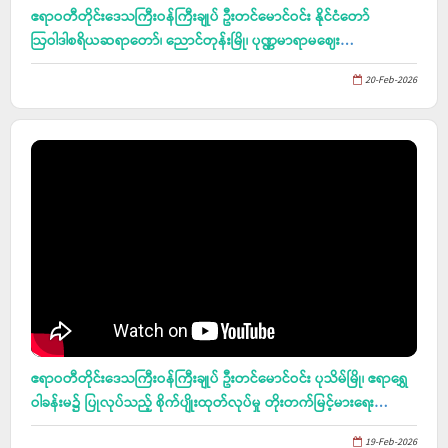
ဧရာဝတီတိုင်းဒေသကြီးဝန်ကြီးချုပ် ဦးတင်မောင်ဝင်း နိုင်ငံတော်
ဩဝါဒါစရိယဆရာတော်၊ ညောင်တုန်းမြို၊ ပုဏ္ဏမာရာမဈေး
ကျောင်းတိုက် ဦးစီးပဓာနနာယက ဘဒ္ဒန္တ ဩသဓာဘိဝံသ (အဘိဓဇ
20-Feb-2026
မဟာရဋ္ဌဂုရု၊ အဘိဓဇအဂ္ဂမဟာ သဒ္ဓမ္မဇောတိက) မဟာထေရ်မြတ်
ကြီး၏ စံကျောင်းတော်ပင့် ထီးဖြူတော်ဖွင့် သာဓုကီဠနပူဇာသဘင်
အခမ်းအနားသို တက်ရောက်၊ ရန်ကုန်-ပုသိမ်လမ်း အဆင့်မြှင့်တင်ခြင်း
လုပ်ငန်း ဆောင်ရွက်နေမှုများအား ကြည့်ရှုစစ်ဆေး၊ မြန်အောင်မြိုနယ်
တွင် ကျင်းပသည့် (၇၈)နှစ်မြောက် ချင်းအမျိုးသားနေ့ အခမ်းအနားသို
တက်ရောက်
ဧရာဝတီတိုင်းဒေသကြီးဝန်ကြီးချုပ် ဦးတင်မောင်ဝင်း ပုသိမ်မြို၊ ဧရာရွှေ
ဝါခန်းမ၌ ပြုလုပ်သည့် စိုက်ပျိုးထုတ်လုပ်မှု တိုးတက်မြင့်မားရေး
လုပ်ငန်းညှိနှိင်းအစည်းအဝေးတက်ရောက်
19-Feb-2026