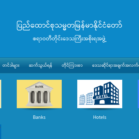
ပြည်ထောင်စုသမ္မတမြန်မာနိုင်ငံတော်
ဧရာဝတီတိုင်းဒေသကြီးအစိုးရအဖွဲ့
တင်ဒါများ
ဆက်သွယ်ရန်
တိုင်ကြားစာ
ဒေသဆိုင်ရာအချက်အလက်မ
Banks
Hotels