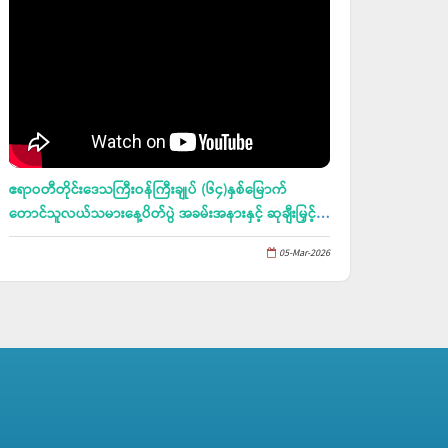
ဧရာဝတီတိုင်းဒေသကြီးဝန်ကြီးချုပ် (၆၄)နှစ်မြောက်
တောင်သူလယ်သမားနေ့ပိတ်ပွဲ အခမ်းအနားနှင့် ဆုချီးမြှင့်ပွဲ
အခမ်းအနားတက်ရောက်၊ (၈၁)နှစ်မြောက်တပ်မတော်နေ့
05-Mar-2026
ကို ကြိုဆို ဂုဏ်ပြုသောအားဖြင့် ကျောင်းကုန်းမြို့နယ်၊
လှည်းဆိပ်ကျေးရွာ (၁၄၀ပေ×၃၀ပေ) RCC နှစ်ထပ်
ကျောင်းဆောင်သစ်ဖွင့်ပွဲအခမ်းအနားတက်ရောက်