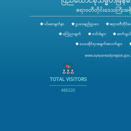
ပြည်ထောင်စုသမ္မတမြန်မာန
ဧရာဝတီတိုင်းဒေသကြီးအစို
ပင်မစာမျက်နှာ
ဥပဒေ၊နည်းဥပဒေ
ဧရာဝတီတိုင်းဒ
ကြေညာချက်
တင်ဒါများ
ဆက်သွယ်
ဒေသဆိုင်ရာအချက်အလက်များ
www.ayeyarwadyregion.go
TOTAL VISITORS
486320