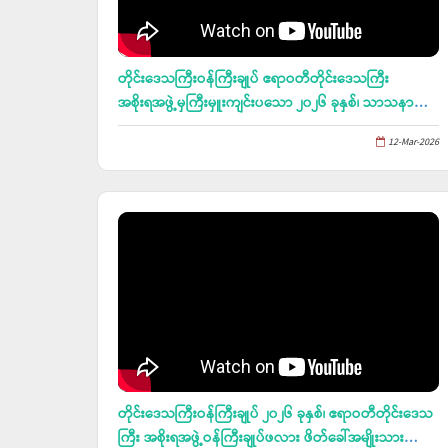
တိုင်းဒေသကြီးဝန်ကြီးချုပ် ဧရာဝတီတိုင်းဒေသကြီး
အစိုးရအဖွဲ့မှကြီးမှူးကျင်းပသော ၂၀၂၆ ခုနှစ်၊ သာသနာ
တော်ဆိုင်ရာဘွဲ့တံဆိပ်တော်ရ ဆရာတော်ကြီးများအား
12-Mar-2026
ထပ်ဆင့်ဂုဏ်ပြုပူဇော်ပွဲ”ဂုဏဝိသိဋ္ဌပူဇာ”မဟာမင်္ဂလာ
အခမ်းအနားသို့ တက်ရောက်
တိုင်းဒေသကြီးဝန်ကြီးချုပ် ၂၀၂၆ ခုနှစ်၊ ဧရာဝတီတိုင်းဒေသ
ကြီး အစိုးရအဖွဲ့ဝန်ကြီးချုပ်ဖလား ဖိတ်ခေါ်အမျိုးသား