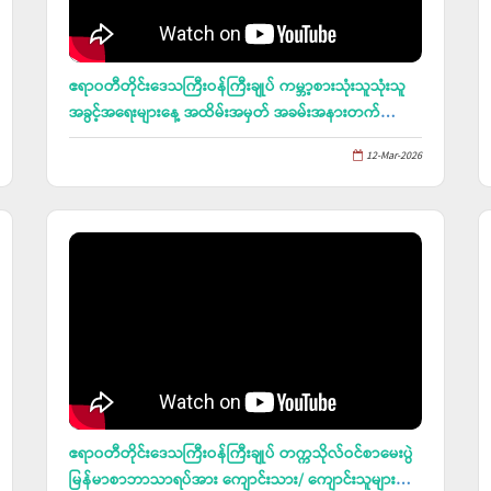
ဧရာ၀တီတိုင်းဒေသကြီးဝန်ကြီးချုပ် ကမ္ဘာ့စားသုံးသူသုံးသူ
အခွင့်အရေးများနေ့ အထိမ်းအမှတ် အခမ်းအနားတက်
ရောက်
12-Mar-2026
ဧရာ၀တီတိုင်းဒေသကြီးဝန်ကြီးချုပ် တက္ကသိုလ်ဝင်စာမေးပွဲ
မြန်မာစာဘာသာရပ်အား ကျောင်းသား/ ကျောင်းသူများ