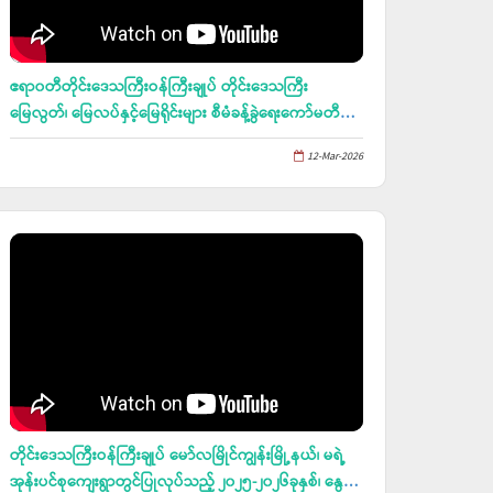
ဧရာ၀တီတိုင်းဒေသကြီးဝန်ကြီးချုပ် တိုင်းဒေသကြီး
မြေလွတ်၊ မြေလပ်နှင့်မြေရိုင်းများ စီမံခန့်ခွဲရေးကော်မတီ
အစည်းအဝေး အမှတ်စဉ်(၂/၂၀၂၆)တက်ရောက်(၁၂.၃.၂၀၂၆)
12-Mar-2026
တိုင်းဒေသကြီးဝန်ကြီးချုပ် မော်လမြိုင်ကျွန်းမြို့နယ်၊ မရဲ့
အုန်းပင်စုကျေးရွာတွင်ပြုလုပ်သည့် ၂၀၂၅-၂၀၂၆ခုနှစ်၊ နွေ