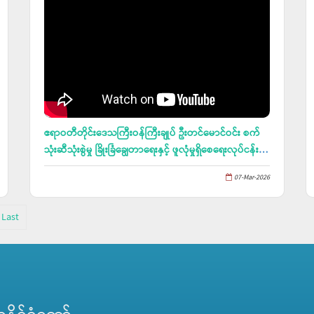
ဧရာဝတီတိုင်းဒေသကြီးဝန်ကြီးချုပ် ဦးတင်မောင်ဝင်း စက်
သုံးဆီသုံးစွဲမှု ခြိုးခြံချွေတာရေးနှင့် ဖူလုံမှုရှိစေရေးလုပ်ငန်း
ညှိနှိုင်းအစည်းအဝေးတက်ရောက်၊ ဧရာဝတီတိုင်းဒေသကြီး
07-Mar-2026
ဝန်ကြီးချုပ်ဖလား ဖိတ်ခေါ်အလွတ်တန်းအမျိုးသား ဖူဆယ်
ပြိုင်ပွဲယှဉ်ပြိုင်နေမှုအား ကြည့်ရှုအားပေး
Last