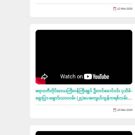
(အလွတ်တန်း)ဖူဆယ်ပြိုင်ပွဲ ဗိုလ်လုပွဲနှင့် ဆုချီးမြှင့်ပွဲ
12-Mar-2026
အခမ်းအနား တက်ရောက် (၁၂.၃.၂၀၂၆)
ဧရာ၀တီတိုင်းဒေသကြီးဝန်ကြီးချုပ် ဦးတင်မောင်၀င်း ပုသိမ်-
ရှောပြာ-ချောင်းသာလမ်း (၂၄)ပေအကျယ်ကွန်ကရစ်လမ်း
တိုးချဲ့တည်ဆောက်ခြင်းလုပ်ငန်းအား ကြည့်ရှုစစ်ဆေး
10-Mar-2026