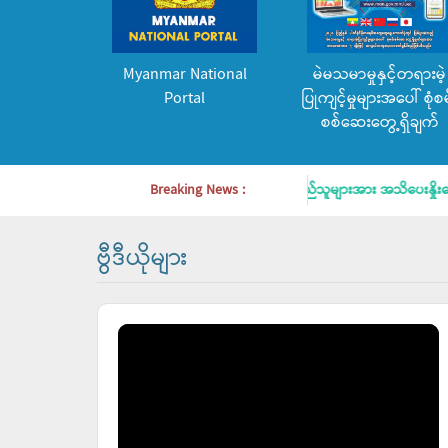
Myanmar National
မဲမသမာမှုနှင့်တရားမဲ့
Portal
ပြုကျင့်မှုများအပေါ် စုံစမ
စစ်ဆေးတွေ့ရှိချက်
်ဆင်ရန် အသိပေးနှိုးဆော်ချက်
Breaking News :
မိဘပြည်သူများအား အသိပေးနှိုးဆော်ချ
ဗွီဒီယိုများ