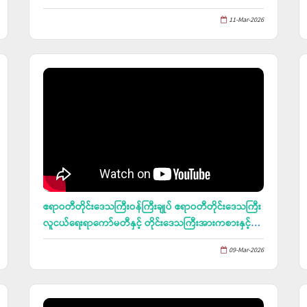
အေးချမ်းစွာဖြေဆိုနေမှုများ ကိုကြည့်ရှုအားပေး
11-Mar-2026
ဧရာဝတီတိုင်းဒေသကြီးဝန်ကြီးချုပ် ဧရာဝတီတိုင်းဒေသကြီး
လူငယ်ရေးရာကော်မတီနှင့် တိုင်းဒေသကြီးအားကစားနှင့်
ကာယပညာဦးစီးဌာနတို့ ပူးပေါင်းဖွင့်လှစ်သည့် နွေရာသီ
09-Mar-2026
အခြေခံအားကစားသင်တန်းများဖွင့်လှစ်သင်ကြားနေမှုများ
ကို ကြည့်ရှုအားပေး