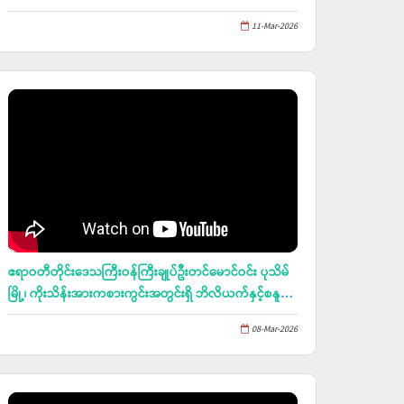
စပါးကန်သင်းဘောင်ပေါ်တွင် ကျင်းစနစ်ဖြင့်စိုက်ပျိုးသော
11-Mar-2026
နေကြာ ရိတ်သိမ်းပွဲနှင့် နွေစပါးနယူးဧရာ(၁၁)ရိတ်သိမ်းပွဲ
တက်ရောက်
ဧရာဝတီတိုင်းဒေသကြီးဝန်ကြီးချုပ်ဦးတင်မောင်ဝင်း ပုသိမ်
မြို့၊ ကိုးသိန်းအားကစားကွင်းအတွင်းရှိ ဘိလိယက်နှင့်စနူ
ကာအားကစားခန်းမ ပန္နက်တင်မင်္ဂလာအခမ်းအနားတက်
08-Mar-2026
ရောက်၊ ၂၀၂၆ခုနှစ်၊ အပြည်ပြည်ဆိုင်ရာအမျိုးသမီးများနေ့
အခမ်းအနား၊ ပုသိမ်မြို့၊ ကမ္ဘာအေးကျောင်း ပရိယတ္တိ
စာသင်တိုက်တွင်ကျင်းပသည့် ဂုဏဝိသိဋ္ဌထပ်ဆင့်ဂုဏ်ပြု
ပူဇော်ပွဲသို့ တက်ရောက်