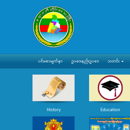
ပင်မစာမျက်နှာ
ဥပဒေ၊နည်းဥပဒေ
သတင်း
History
Education