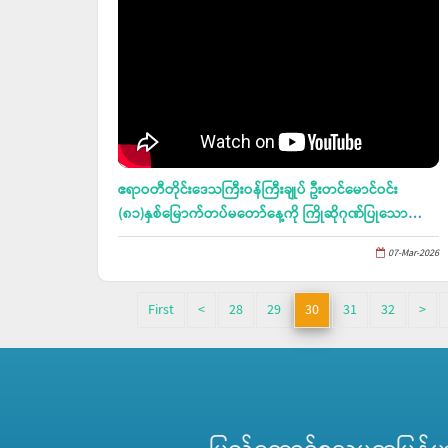
ဧရာဝတီတိုင်းဒေသကြီးဝန်ကြီးချုပ် ဦးတင်မောင်ဝင်း
(၈၁)နှစ်မြောက်တပ်မတော်နေ့ကို ကြိုဆိုဂုဏ်ပြုသော
အားဖြင့် မြောင်းမြခရိုင်အတွင်း အခြေခံပညာ
07-Mar-2026
ကျောင်းဆောင်သစ်ဖွင့်ပွဲများနှင့် ကွန်ကရစ်လမ်းသစ်ဖွင့်ပွဲ
အခမ်းအနားများ တက်ရောက်
First
<
28
29
30
31
32
>