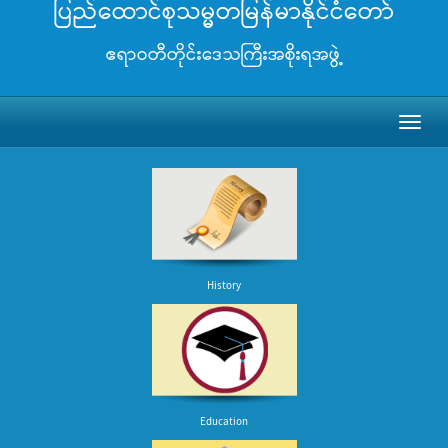
ပြည်ထောင်စုသမ္မတမြန်မာနိုင်ငံတော်
ဧရာဝတီတိုင်းဒေသကြီးအစိုးရအဖွဲ့
Toggl
naviga
History
Education