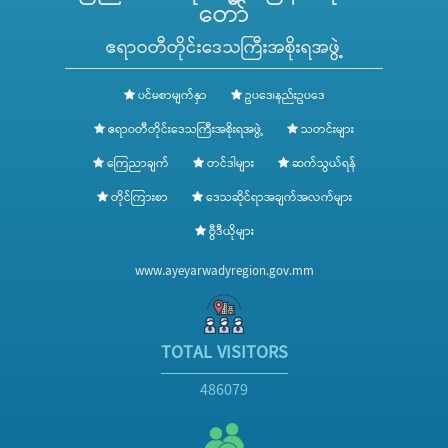
တော်
ဧရာဝတီတိုင်းဒေသကြီးအစိုးရအဖွဲ့
ပင်မစာမျက်နှာ
ဥပဒေ၊နည်းဥပဒေ
ဧရာဝတီတိုင်းဒေသကြီးအစိုးရအဖွဲ့
သတင်းများ
ကြေညာချက်
တင်ဒါများ
ဆက်သွယ်ရန်
တိုင်ကြားစာ
ဒေသဆိုင်ရာအချက်အလက်များ
ဗွီဒီယိုများ
www.ayeyarwadyregion.gov.mm
TOTAL VISITORS
486079