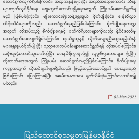
ဆောင်ရွက်လျက်ရှိပါကြောင်း၊ အထွက်နှုန်းများပြီး အရည်အသွေးကောင်း သီးနှံ
များထုတ်လုပ်နိုင်ရေး စျေးကွက်ကောင်းရရှိရေးအတွက် ကြိုးပမ်းဆောင်ရွက်ရ
မည် ဖြစ်ပါကြောင်း၊ မျိုးကောင်းမျိုးသန့်ရွေးချယ် စိုက်ပျိုးခြင်း၊ မြေဆီလွှာ
ထိန်းသိမ်းများကိုလည်း ဆောင်ရွက်ရမည်ဖြစ်ပါကြောင်း၊ စိုက်ပျိုးရေးကဏ္ဍ
အတွက် လိုအပ်သည့် စိုက်ပျိုးရေနှင့် စက်ကိရိယားများကိုလည်း နိုင်ငံတော်မှ
ဆောင်ရွက်ပေးလျက်ရှိပါကြောင်း၊ ရာသီဥတုနှင့် လိုက်လျောညီထွေသည့်သီးနှံ
များရွေးချယ်စိုက်ပျိုးပြီး ပညာပေးလုပ်ငန်းများဆောင်ရွက်ရန် လိုအပ်ပါကြောင်း၊
အစိုးရနှင့်တောင်သူလက်တွဲပြီး စားနပ်ရိက္ခာဖူလုံ၍ လူမှုစီးပွားဘဝများ ဖွံ့ဖြိုး
တိုးတက်ရေးအတွက် ကြိုးပမ်း ဆောင်ရွက်ရမည်ဖြစ်ပါကြောင်း၊ စိုက်ပျိုးရေး
ကဏ္ဍအတွက် လိုအပ်ချက်များရှိပါလည်း ဖြည့်ဆည်းဆောင်ရွက် ပေးသွားမည်
ဖြစ်ကြောင်း ပြောကြားခဲ့ပြီး အခမ်းအနားအား ရုတ်သိမ်းခဲ့ကြောင်းသတင်းရရှိ
ပါသည်။
02-Mar-2021
ပြည်ထောင်စုသမ္မတမြန်မာနိုင်ငံ