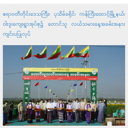
ဧရာဝတီတိုင်းဒေသကြီး၊ ပုသိမ်ခရိုင်၊ ကန်ကြီးထောင့်မြို့နယ်၊
ဝါးဒူးကျေးရွာအုပ်စု၌ တောင်သူ လယ်သမားနေ့အခမ်းအနား
ကျင်းပပြုလုပ်