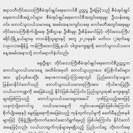
ဧရာဝတီတိုင်းဒေသကြီစီမံအုပ်ချုပ်ရေးကောင်စီ ဥက္ကဋ္ဌ ဦးရဲမြင့်သည် စီမံအုပ်ချုပ်
ရေးကောင်စီအဖွဲ့ဝင်များ၊ စီမံအုပ်ချုပ်ရေးကောင်စီအတွင်းရေးမှူး ဦးသန်းဆွေ
ဝင်း၊ တောင်သူလယ်သမားနေ့ အခမ်းအနားကျင်းပရေး ကော်မတီအတွင်းရေးမှူး
တိုင်းဒေသကြီးစိုက်ပျိုးရေး ဦးစီးဌာန၊ ဦးစီးမှူး ဦးစိန်မောင်မြင့်၊ တိုင်းဒေသကြီး/
ခရိုင်/မြို့နယ်များမှ တာဝန်ရှိသူများနှင့် အတူ ၂၀၂၁ခုနှစ်၊ မတ်လ၊ (၂)ရက်နေ့၊
(၀၉၀၀)အချိန်၌ ကန်ကြီးထောင့်မြို့နယ်၊ ဝါးဒူးကျေးရွာရှိ တောင်သူလယ်သမား
နေ့အခမ်းအနားသို့ တက်ရောက်ခဲ့ပါသည်။
ရှေးဦးစွာ တိုင်းဒေသကြီးစီမံအုပ်ချုပ်ရေးကောင်စီဥက္ကဋ္ဌက
တောင်သူလယ်သမားနေ့ အထိမ်းအမှတ် တောင်သူပညာပေး စံပြစိုက်ခင်းများ
အား ဖွင့်လှစ်ပေးပြီး အမှာစကားပြောကြားရာတွင် ပြည်ထောင်စုသမ္မတ
မြန်မာနိုင်ငံတော်သည် တောင်သူလယ်သမားထုကြီးအား ကိုယ်စားပြုပြီး
လယ်ယာကဏ္ဍကို အခြေခံသည့် နိုင်ငံဖြစ်ပါကြောင်း၊ ပြည်သူလူထု၏ ကျေးဇူးရှင်
များဖြစ်ကြသည့် တောင်သူလယ်သမားများအပေါ် ဂုဏ်ပြုသည့်အားဖြင့်
ယခုကဲ့သို့တောင်သူ လယ်သမားနေ့ကို ကျင်းပပေးရခြင်းဖြစ်ပါကြောင်း၊
စိုက်ပျိုးရေးနှင့် မွေးမြူရေးကိုအခြေခံသည့် ကုန်ထုတ်လုပ်မှုကို ခေတ်မီနည်းစနစ်
များဖြင့် ပိုမိုဖွံ့ဖြိုးတိုးတက်အောင်ဆောင်ရွက်ရမည် ဖြစ်ပါကြောင်း၊ နိုင်ငံတော်
အနေဖြင့်လည်း လယ်ယာထွက်ကုန်များမှရရှိသည့် ပြည်ပဝင်ငွေ တိုးတက်ရေး