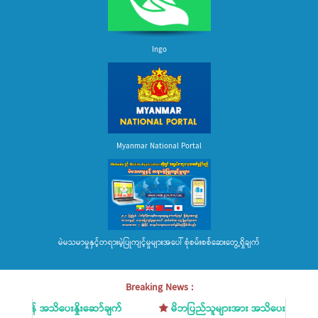
Ingo
Myanmar National Portal
မဲမသမာမှုနှင့်တရားမဲ့ပြုကျင့်မှုများအပေါ် စုံစမ်းစစ်ဆေးတွေ့ရှိချက်
Breaking News :
န် အသိပေးနှိုးဆော်ချက်
မိဘပြည်သူများအား အသိပေးနှိုးဆော်ချက်