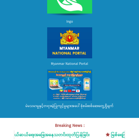
Ingo
Myanmar National Portal
မဲမသမာမှုနှင့်တရားမဲ့ပြုကျင့်မှုများအပေါ် စုံစမ်းစစ်ဆေးတွေ့ရှိချက်
Breaking News :
်ဆယ်ရေးအခြေအနေသတင်းထုတ်ပြန်ခြင်း
မြစ်ရေကြီးမှုအန္တရာယ် ကြိ