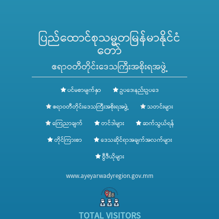
ပြည်ထောင်စုသမ္မတမြန်မာနိုင်ငံ
တော်
ဧရာဝတီတိုင်းဒေသကြီးအစိုးရအဖွဲ့
ပင်မစာမျက်နှာ
ဥပဒေ၊နည်းဥပဒေ
ဧရာဝတီတိုင်းဒေသကြီးအစိုးရအဖွဲ့
သတင်းများ
ကြေညာချက်
တင်ဒါများ
ဆက်သွယ်ရန်
တိုင်ကြားစာ
ဒေသဆိုင်ရာအချက်အလက်များ
ဗွီဒီယိုများ
www.ayeyarwadyregion.gov.mm
TOTAL VISITORS