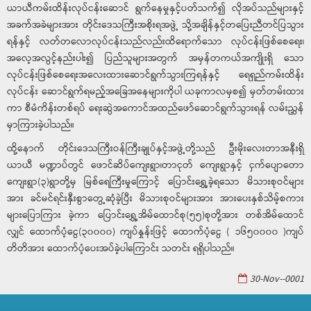
ယာယီကမ်းထိန်းလုပ်ငန်းဆောင် ရွက်နေမှုနှင့်ပတ်သက်၍ လိုအပ်သည်များနှင့်
အခက်အခဲများအား တိုင်းဒေသကြီးအစိုးရအဖွဲ့ သို့အချိန်နှင့်တပြေးညီတင်ပြသွား
ရန်နှင့် လတ်တလောလုပ်ငန်းသည်လည်းထိရောက်သော လုပ်ငန်းဖြစ်စေရေး၊
အလေ့အလွင့်နည်းပါး၍ ပြည်သူများအတွက် အမှန်တကယ်အကျိုးရှိ သော
လုပ်ငန်းဖြစ်စေရေးအလေးထားဆောင်ရွက်သွားကြရန်နှင့် ရေရှည်ကမ်းထိန်း
လုပ်ငန်း ဆောင်ရွက်ရမည့်အခြေအနေများကိုပါ ယခုကာလမှစ၍ မှတ်တမ်းထား
ကာ စီမံကိန်းတစ်ရပ် ရေးဆွဲအကောင်အထည်ဖော်ဆောင်ရွက်သွားရန် လမ်းညွှန်
မှာကြားခဲ့ပါသည်။
ထို့နောက် တိုင်းဒေသကြီးဝန်ကြီးချုပ်နှင့်အဖွဲ့တို့သည် ဦးမိုးလေးတာအနီးရှိ
ယာယီ မဏ္ဍာပ်တွင် ဖောင်ဆိပ်ကျေးရွာ၊တာငုတ်‌ ကျေးရွာနှင့် ငှက်‌ပျောတော
ကျေးရွာ(၃)ရွာတို့မှ မြစ်ရေကြီးမှုကြောင့် ပြောင်းရွှေ့ခဲ့ရသော မိသားစုဝင်များ
အား ခင်မင်ရင်းနှီးစွာတွေ့ဆုံခဲ့ပြီး မိသားစုဝင်များအား အားပေးနှစ်သိမ့်စကား
များပြောကြား ခဲ့ကာ ပြောင်းရွှေ့အိမ်ထောင်စု(၅၅)စုတို့အား တစ်အိမ်ထောင်
လျှင် ထောက်ပံ့ငွေ(၃၀၀၀၀) ကျပ်နှုန်းဖြင့် ထောက်ပံ့ငွေ ( ၁၆၅၀၀၀၀ )ကျပ်
တိတိအား ထောက်ပံ့ပေးအပ်ခဲ့ပါကြောင်း သတင်း ရရှိပါသည်။
30-Nov--0001