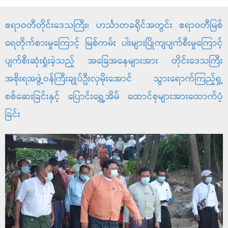
ဧရာဝတီတိုင်းဒေသကြီး၊ ဟင်္သာတခရိုင်အတွင်း ဧရာဝတီမြစ်
ရေတိုက်စားမှုကြောင့် မြစ်ကမ်း ပါးများပြိုကျပျက်စီးမှုကြောင့်
ပျက်စီးဆုံးရှုံးခဲ့သည့် အခြေအနေများအား တိုင်းဒေသကြီး
အစိုးရအဖွဲ့ဝန်ကြီးချုပ်ဦးလှမိုးအောင် သွားရောက်ကြည့်ရှု့
စစ်ဆေးခြင်းနှင့် ပြောင်းရွှေ့အိမ် ထောင်စုများအားထောက်ပံ့
ခြင်း