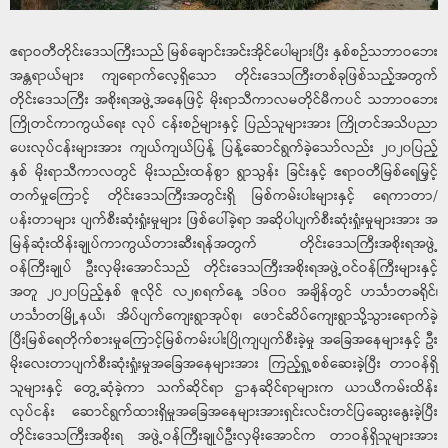
ဧရာဝတီတိုင်းဒေသကြီးသည် မြစ်ချောင်းအင်းအိုင်ပေါများပြီး နှစ်စဉ်သဘာဝဘေး
အန္တရာယ်များ ကျရောက်လေ့ရှိသော တိုင်းဒေသကြီးတစ်ခုဖြစ်သည့်အတွက်
တိုင်းဒေသကြီး အစိုးရအဖွဲ့အနေဖြင့် မိုးရာသီကာလမတိုင်မီကပင် သဘာဝဘေး
ကြိုတင်ကာကွယ်ရေး လုပ် ငန်းစဉ်များနှင့် ပြည်သူများအား ကြိုတင်အသိပညာ
ပေးလုပ်ငန်းများအား ကျယ်ကျယ်ပြန့် ပြန့်ဆောင်ရွက်ခဲ့သော်လည်း ၂၀၂၀ပြည့်
နှစ် မိုးရာသီကာလတွင် မိုးသည်းထန်စွာ ရွာသွန်း ခြင်းနှင့် ဧရာဝတီမြစ်ရေမြှင့်
တက်မှုကြောင့် တိုင်းဒေသကြီးအတွင်းရှိ မြစ်ကမ်းပါးများနှင့် ရေကာတာ/
ပန်းတာများ ပျက်စီးဆုံးရှုံးမှုများ ဖြစ်ပေါ်ခဲ့ရာ အဆိုပါပျက်စီးဆုံးရှုံးမှုများအား အ
မြန်ဆုံးထိန်းချုပ်ကာကွယ်တားဆီးရန်အတွက် တိုင်းဒေသကြီးအစိုးရအဖွဲ့
ဝန်ကြီးချုပ် ဦးလှမိုးအောင်သည် တိုင်းဒေသကြီးအစိုးရအဖွဲ့ဝင်ဝန်ကြီးများနှင့်
အတူ ၂၀၂၀ပြည့်နှစ် ဇူလိုင် လ၂၈ရက်နေ့ ၁၆၀၀ အချိန်တွင် ဟင်္သာတခရိုင်၊
ဟင်္သာတမြို့နယ်၊ အိပ်ပျက်ကျေးရွာအုပ်စု၊ ဖောင်ဆိပ်ကျေးရွာသို့သွားရောက်ခဲ့
ပြီးမြစ်ရေတိုက်စားမှုကြောင့်မြစ်ကမ်းပါးပြိုကျပျက်စီးခဲ့မှု အခြေအနေများနှင့် ဦး
မိုးလေးတာပျက်စီးဆုံးရှုံးမှုအခြေအနေများအား ကြည့်ရှု့စစ်ဆေးခဲ့ပြီး တာဝန်ရှိ
သူများနှင့် တွေ့ဆုံခဲ့ကာ သက်ဆိုင်ရာ ဌာနဆိုင်ရာများက ယာယီကမ်းထိန်း
လုပ်ငန်း ဆောင်ရွက်ထားရှိမှုအခြေအနေများအားရှင်းလင်းတင်ပြဆွေးနွေးခဲ့ပြီး
တိုင်းဒေသကြီးအစိုးရ အဖွဲ့ဝန်ကြီးချုပ်ဦးလှမိုးအောင်က တာဝန်ရှိသူများအား