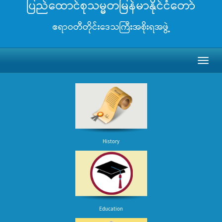
ပြည်ထောင်စုသမ္မတမြန်မာနိုင်ငံတော်
ဧရာဝတီတိုင်းဒေသကြီးအစိုးရအဖွဲ့
Toggl
naviga
History
Education