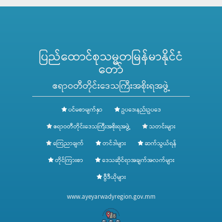
ပြည်ထောင်စုသမ္မတမြန်မာနိုင်ငံ
တော်
ဧရာဝတီတိုင်းဒေသကြီးအစိုးရအဖွဲ့
ပင်မစာမျက်နှာ
ဥပဒေ၊နည်းဥပဒေ
ဧရာဝတီတိုင်းဒေသကြီးအစိုးရအဖွဲ့
သတင်းများ
ကြေညာချက်
တင်ဒါများ
ဆက်သွယ်ရန်
တိုင်ကြားစာ
ဒေသဆိုင်ရာအချက်အလက်များ
ဗွီဒီယိုများ
www.ayeyarwadyregion.gov.mm