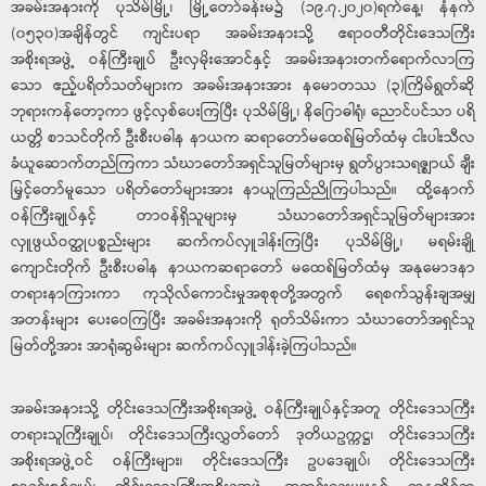
အခမ်းအနားကို ပုသိမ်မြို့၊ မြို့တော်ခန်းမ၌ (၁၉.၇.၂၀၂၀)ရက်နေ့၊ နံနက်
(၀၅၃၀)အချိန်တွင် ကျင်းပရာ အခမ်းအနားသို့ ဧရာဝတီတိုင်းဒေသကြီး
အစိုးရအဖွဲ့ ဝန်ကြီးချုပ် ဦးလှမိုးအောင်နှင့် အခမ်းအနားတက်ရောက်လာကြ
သော ဧည့်ပရိတ်သတ်များက အခမ်းအနားအား နမောတဿ (၃)ကြိမ်ရွတ်ဆို
ဘုရားကန်တော့ကာ ဖွင့်လှစ်ပေးကြပြီး ပုသိမ်မြို့၊ နိဂြောဓါရုံ၊ ညောင်ပင်သာ ပရိ
ယတ္တိ စာသင်တိုက် ဦးစီးပဓါန နာယက ဆရာတော်မထေရ်မြတ်ထံမှ ငါးပါးသီလ
ခံယူဆောက်တည်ကြကာ သံဃာတော်အရှင်သူမြတ်များမှ ရွတ်ပွားသရဇ္စျာယ် ချီး
မြှင့်တော်မူသော ပရိတ်တော်များအား နာယူကြည်ညိုကြပါသည်။ ထို့နောက်
ဝန်ကြီးချုပ်နှင့် တာဝန်ရှိသူများမှ သံဃာတော်အရှင်သူမြတ်များအား
လှူဖွယ်ဝတ္ထုပစ္စည်းများ ဆက်ကပ်လှူဒါန်းကြပြီး ပုသိမ်မြို့၊ မရမ်းချို
ကျောင်းတိုက် ဦးစီးပဓါန နာယကဆရာတော် မထေရ်မြတ်ထံမှ အနုမောဒနာ
တရားနာကြားကာ ကုသိုလ်ကောင်းမှုအစုစုတို့အတွက် ရေစက်သွန်းချအမျှ
အတန်းများ ပေးဝေကြပြီး အခမ်းအနားကို ရုတ်သိမ်းကာ သံဃာတော်အရှင်သူ
မြတ်တို့အား အာရုံဆွမ်းများ ဆက်ကပ်လှူဒါန်းခဲ့ကြပါသည်။
အခမ်းအနားသို့ တိုင်းဒေသကြီးအစိုးရအဖွဲ့ ဝန်ကြီးချုပ်နှင့်အတူ တိုင်းဒေသကြီး
တရားသူကြီးချုပ်၊ တိုင်းဒေသကြီးလွှတ်တော် ဒုတိယဥက္ကဋ္ဌ၊ တိုင်းဒေသကြီး
အစိုးရအဖွဲ့ဝင် ဝန်ကြီးများ၊ တိုင်းဒေသကြီး ဥပဒေချုပ်၊ တိုင်းဒေသကြီး