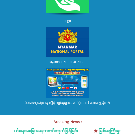
Ingo
Myanmar National Portal
မဲမသမာမှုနှင့်တရားမဲ့ပြုကျင့်မှုများအပေါ် စုံစမ်းစစ်ဆေးတွေ့ရှိချက်
Breaking News :
းအခြေအနေသတင်းထုတ်ပြန်ခြင်း
မြစ်ရေကြီးမှုအန္တရာယ် ကြိုတင်သတိ