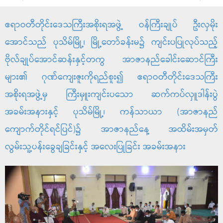
ဧရာဝတီတိုင်းဒေသကြီးအစိုးရအဖွဲ့ ဝန်ကြီးချုပ် ဦးလှမိုး
အောင်သည် ပုသိမ်မြို့၊ မြို့တော်ခန်းမ၌ ကျင်းပပြုလုပ်သည့်
ဗိုလ်ချုပ်အောင်ဆန်းနှင့်တကွ အာဇာနည်ခေါင်းဆောင်ကြီး
များ၏ ဂုဏ်ကျေးဇူးကိုရည်စူး၍ ဧရာဝတီတိုင်းဒေသကြီး
အစိုးရအဖွဲ့မှ ကြီးမှူးကျင်းပသော ဆက်ကပ်လှူဒါန်းပွဲ
အခမ်းအနားနှင့် ပုသိမ်မြို့၊ ကန်သာယာ (အာဇာနည်
ကျောက်တိုင်ရင်ပြင်)၌ အာဇာနည်နေ့ အထိမ်းအမှတ်
လွမ်းသူ့ပန်းခွေချခြင်းနှင့် အလေးပြုခြင်း အခမ်းအနား