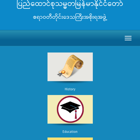
ပြည်ထောင်စုသမ္မတမြန်မာနိုင်ငံတော်
ဧရာဝတီတိုင်းဒေသကြီးအစိုးရအဖွဲ့
Toggl
naviga
History
Education