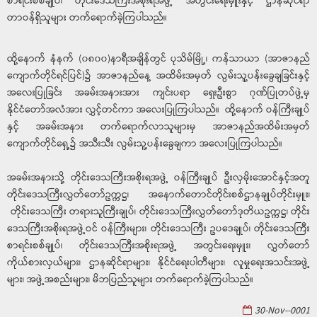
စာရင်းစစ်ချုပ်၊ တိုင်းဒေသကြီးအစိုးရအဖွဲ့ အတွင်းရေးမှူးနှင့် ဌာနဆိုင်ရာ
တာဝန်ရှိသူများ တက်ရောက်ခဲ့ကြပါသည်။
‌ထို့နောက် နံနက် (၀၈၀၀)နာရီအချိန်တွင် ပုသိမ်မြို့၊ ကန်သာယာ (အာဇာနည်
ကျောက်တိုင်ရင်ပြင်)၌ အာဇာနည်နေ့ အထိမ်းအမှတ် လွမ်းသူ့ပန်းခွေချခြင်းနှင့်
အလေးပြုခြင်း အခမ်းအနားအား ကျင်းပရာ ရှေးဦးစွာ ဂုဏ်ပြုတပ်ဖွဲ့မှ
နိုင်ငံတော်အလံအား လွှင့်တင်ကာ အလေးပြုကြပါသည်။ ထို့နောက် ဝန်ကြီးချုပ်
နှင့် အခမ်းအနား တက်ရောက်လာသူများမှ အာဇာနည်အထိမ်းအမှတ်
ကျောက်တိုင်ရှေ့၌ အသီးသီး လွမ်းသူ့ပန်းခွေချကာ အလေးပြုကြပါသည်။
‌အခမ်းအနားသို့ တိုင်းဒေသကြီးအစိုးရအဖွဲ့ ဝန်ကြီးချုပ် ဦးလှမိုးအောင်နှင့်အတူ
တိုင်းဒေသကြီးလွှတ်တော်ဥက္ကဋ္ဌ၊ အနောက်တောင်တိုင်းစစ်ဌာနချုပ်တိုင်းမှူး၊
တိုင်းဒေသကြီး တရားသူကြီးချုပ်၊ တိုင်းဒေသကြီးလွှတ်တော်ဒုတိယဥက္ကဋ္ဌ၊ တိုင်း
ဒေသကြီးအစိုးရအဖွဲ့ဝင် ဝန်ကြီးများ၊ တိုင်းဒေသကြီး ဥပဒေချုပ်၊ တိုင်းဒေသကြီး
စာရင်းစစ်ချုပ်၊ တိုင်းဒေသကြီးအစိုးရအဖွဲ့ အတွင်းရေးမှူး၊ လွှတ်တော်
ကိုယ်စားလှယ်များ၊ ဌာနဆိုင်ရာများ၊ နိုင်ငံရေးပါတီများ၊ လူမှုရေးအသင်းအဖွဲ့
များ၊ အဖွဲ့အစည်းများ၊ မိဘပြည်သူများ တက်ရောက်ခဲ့ကြပါသည်။
30-Nov--0001