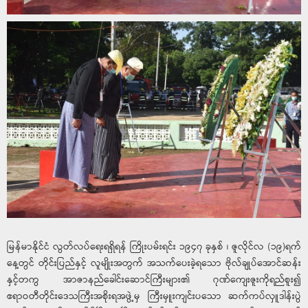
မြန်မာနိုင်ငံ လွတ်လပ်ရေးရရှိရန် ကြိုးပမ်းရင်း ၁၉၄၇ ခုနှစ် ၊ ဇူလိုင်လ (၁၉)ရက်
နေ့တွင် တိုင်းပြည်နှင့် လူမျိုးအတွက် အသက်ပေးခဲ့ရသော ဗိုလ်ချုပ်အောင်ဆန်း
နှင့်တကွ အာဇာနည်ခေါင်းဆောင်ကြီးများ၏ ဂုဏ်ကျေးဇူးကိုရည်စူး၍
ဧရာဝတီတိုင်းဒေသကြီးအစိုးရအဖွဲ့မှ ကြီးမှူးကျင်းပသော ဆက်ကပ်လှူဒါန်းပွဲ