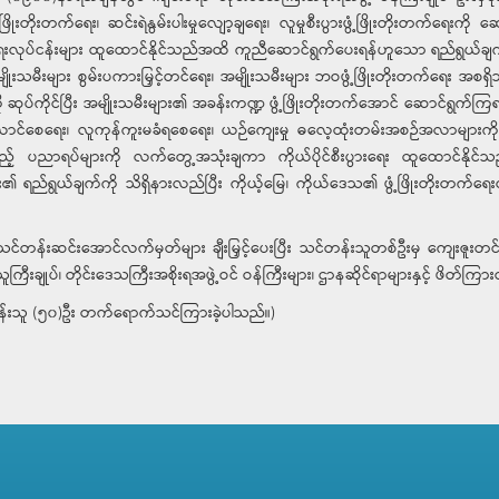
ိုးတက်ရေး၊ ဆင်းရဲနွမ်းပါးမှုလျော့ချရေး၊ လူမှုစီးပွားဖွံ့ဖြိုးတိုးတက်ရေးကို 
ွားရေးလုပ်ငန်းများ ထူထောင်နိုင်သည်အထိ ကူညီဆောင်ရွက်ပေးရန်ဟူသော ရည်ရွယ်ခ
ျိုးသမီးများ စွမ်းပကားမြှင့်တင်ရေး၊ အမျိုးသမီးများ ဘဝဖွံ့ဖြိုးတိုးတက်ရေး အ
ဆုပ်ကိုင်ပြီး အမျိုးသမီးများ၏ အခန်းကဏ္ဍ ဖွံ့ဖြိုးတိုးတက်အောင် ဆောင်ရွက်က
ားမယောင်စေရေး၊ လူကုန်ကူးမခံရစေရေး၊ ယဉ်ကျေးမှု ဓလေ့ထုံးတမ်းအစဉ်အလာများက
့် ပညာရပ်များကို လက်တွေ့အသုံးချကာ ကိုယ်ပိုင်စီးပွားရေး ထူထောင်နိုင်
 ရည်ရွယ်ချက်ကို သိရှိနားလည်ပြီး ကိုယ့်မြေ၊ ကိုယ်ဒေသ၏ ဖွံ့ဖြိုးတိုးတက်ရေ
သင်တန်းဆင်းအောင်လက်မှတ်များ ချီးမြှင့်ပေးပြီး သင်တန်းသူတစ်ဦးမှ ကျေးဇူး
ားသူကြီးချုပ်၊ တိုင်းဒေသကြီးအစိုးရအဖွဲ့ဝင် ဝန်ကြီးများ၊ ဌာနဆိုင်ရာများနှင့်
တန်းသူ (၅၀)ဦး တက်ရောက်သင်ကြားခဲ့ပါသည်။)