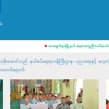
်း
လေးမျက်နှာမြို့နယ် ရေဘေးကူညီကယ်ဆယ်ရေးအခြ
းလှမိုးအောင်သည် နယ်စပ်ရေးရာဝန်ကြီးဌာန၊ ပညာရေးနှင့် လေ့ကျင့
အနားတက်ရောက်