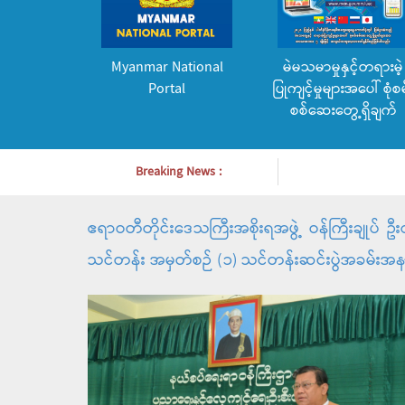
Myanmar National
မဲမသမာမှုနှင့်တရားမဲ့
Portal
ပြုကျင့်မှုများအပေါ် စုံစမ
စစ်ဆေးတွေ့ရှိချက်
Breaking News :
ဧရာဝတီတိုင်းဒေသကြီးအစိုးရအဖွဲ့ ဝန်ကြီးချုပ် ဦ
သင်တန်း အမှတ်စဉ် (၁) သင်တန်းဆင်းပွဲအခမ်း