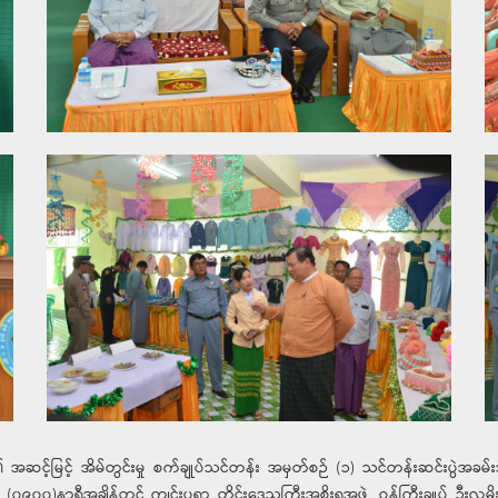
အဆင့်မြင့် အိမ်တွင်းမှု စက်ချုပ်သင်တန်း အမှတ်စဉ် (၁) သင်တန်းဆင်းပွဲအခမ်
 (၀၉၀၀)နာရီအချိန်တွင် ကျင်းပရာ တိုင်းဒေသကြီးအစိုးရအဖွဲ့ ဝန်ကြီးချုပ် ဦးလှ