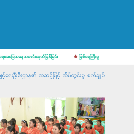
ေအနေသတင်းထုတ်ပြန်ခြင်း
မြစ်ရေကြီးမှုအန္တရာယ် ကြိုတင်သတိပြုပြ
်ရေးဦးစီးဌာန၏ အဆင့်မြင့် အိမ်တွင်းမှု စက်ချုပ်