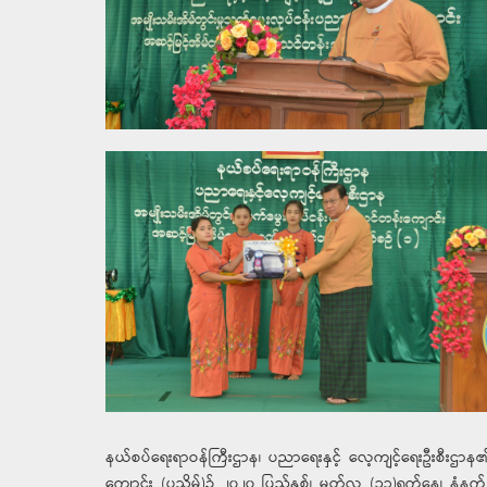
နယ်စပ်ရေးရာဝန်ကြီးဌာန၊ ပညာရေးနှင့် လေ့ကျင့်ရေးဦးစီးဌာန၏ 
ကျောင်း (ပုသိမ်)၌ ၂၀၂၀ ပြည့်နှစ်၊ မတ်လ (၁၃)ရက်နေ့၊ နံနက်