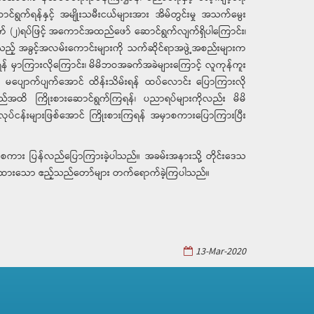
ဆောင်ရွက်ရန်နှင့် အမျိုးသမီးငယ်များအား အိမ်တွင်းမှု အသက်မွေး
ျက် (၂)ရပ်ဖြင့် အကောင်အထည်ဖော် ဆောင်ရွက်လျက်ရှိပါကြောင်း၊
စရှိသည့် အခွင့်အလမ်းကောင်းများကို သက်ဆိုင်ရာအဖွဲ့အစည်းများက
ြရန် မှာကြားလိုကြောင်း၊ မိမိဘဝအခက်အခဲများကြောင့် လူကုန်ကူး
ို မပျောက်ပျက်အောင် ထိန်းသိမ်းရန် ထပ်လောင်း ပြောကြားလို
သည်အထိ ကြိုးစားဆောင်ရွက်ကြရန်၊ ပညာရပ်များကိုလည်း မိမိ
းလုပ်ငန်းများဖြစ်အောင် ကြိုးစားကြရန် အမှာစကားပြောကြားပြီး
တင်စကား ပြန်လည်ပြောကြားခဲ့ပါသည်။ အခမ်းအနားသို့ တိုင်းဒေသ
 ဖိတ်ကြားထားသော ဧည့်သည်တော်များ တက်ရောက်ခဲ့ကြပါသည်။
13-Mar-2020