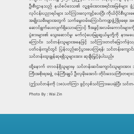
ဦးစီးဌာနသည် နယ်စပ်ဒေသ၏ လူ့စွမ်းအားအရင်းအမြစ်များ ဖွံ့ဖြိုးတ
လုပ်ငန်းပညာရပ်များ သင်ကြားလေ့ကျင့်ပေးပြီး ကိုယ်ပိုင်စီးပ
အမျိုးသမီးများအတွက် သက်မွေးဝမ်းကြောင်းကဏ္ဍဖွံ့ဖြိုးရေး၊ အမ
ဆောင်ရွက်ပေးလျက်ရှိသောကြောင့် ဒီအခွင့်အလမ်းကောင်းများကို 
ပွဲစားများ၏ သွေးဆောင်မှု၊ မက်လုံပေးမြူဆွယ်မှုတို့ကို န
ကြောင်း၊ သင်တန်းသူများအနေဖြင့် သင်ကြားတတ်မြောက်ခဲ့သည
ပတ်ဝန်းကျင်တွင် ပြန်လည်ဆင့်ပွားပေးကြရန်၊ သင်တန်းကျောင်း၏
သင်တန်းထူးချွန်ဆုရရှိသူများအား ဆုချီးမြှင့်ခဲ့ပါသည်။
ထို့နောက် တာဝန်ရှိသူများမှ သင်တန်းဆင်းကျောင်းသူများအား 
ကြီးအစိုးရအဖွဲ့ ဝန်ကြီးချုပ် ဦးလှမိုးအောင်၊ တိုင်းဒေသကြီးတရ
(ဤသင်တန်းကို (၁၈)ပတ်ကြာ ဖွင့်လှစ်သင်ကြားပေးခဲ့ပြီး သင်
Photo By : Wai Zin