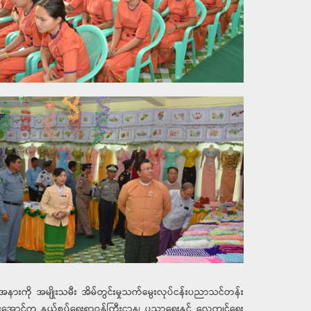
းအနားကို အမျိုးသမီး အိမ်တွင်းမှုသက်မွေးလုပ်ငန်းပညာသင်တန်း
မိုးအောင်က နယ်စပ်ရေးရာဝန်ကြီးဌာန၊ ပညာရေးနှင့် လေ့ကျင့်ရေး