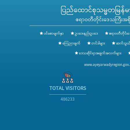
ပြည်ထောင်စုသမ္မတမြန်မာန
ဧရာဝတီတိုင်းဒေသကြီးအစို
ပင်မစာမျက်နှာ
ဥပဒေ၊နည်းဥပဒေ
ဧရာဝတီတိုင်းဒ
ကြေညာချက်
တင်ဒါများ
ဆက်သွယ်
ဒေသဆိုင်ရာအချက်အလက်များ
www.ayeyarwadyregion.go
TOTAL VISITORS
486233