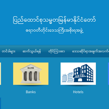
ပြည်ထောင်စုသမ္မတမြန်မာနိုင်ငံတော်
ဧရာဝတီတိုင်းဒေသကြီးအစိုးရအဖွဲ့
တင်ဒါများ
ဆက်သွယ်ရန်
တိုင်ကြားစာ
ဒေသဆိုင်ရာအချက်အလက်မ
Banks
Hotels