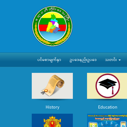
ပင်မစာမျက်နှာ
ဥပဒေ၊နည်းဥပဒေ
သတင်း
History
Education