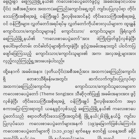
ရှေးဦးစွာ ရေကြည်မြို့နယ်၏ ကလေးစာပေပွဲတော်ဖွင့်ပွဲ အခမ်းအနား(ပထမ
ပိုင်း) အစီအစဉ်အား အထက(ရေကြည်)ကျောင်းရှေ့တွင် ကျင်းပပြုလုပ်ရာ တိုင်း
ဒေသကြီးအစိုးရအဖွဲ့ ဝန်ကြီးချုပ် ဦးလှမိုးအောင်နှင့် တိုင်းဒေသကြီးအစိုးရအဖွဲ့
ဝင် ဝန်ကြီးများ၊ လွှတ်တော်အရပ်ရပ်မှ လွှတ်တော်ကိုယ်စားလှယ်များက ထူးချွန်
ကျောင်းသား/ကျောင်းသူများနှင့် ကျောင်းသား/ ကျောင်းသူများ ခြံရံလျက်
ရေကြည်မြို့နယ်၏ “ကလေးစာပေပွဲတော်”အား ဖဲကြိုးဖြတ်ဖွင့်လှစ်ခဲ့ပြီး
စုပေါင်းမှတ်တမ်း တင်ဓါတ်ပုံများရိုက်ကူးခဲ့ပြီး ဖွင့်ပွဲအခမ်းအနားတွင် ပါဝင်ကပြ
ဖျော်ဖြေကြသည့် ကျောင်းသား/ကျောင်းသူများ၏ အက၊ အလှအဖွဲ့များအား
လှည့်လည်ကြည့်ရှု့အားပေးခဲ့ပါသည်။
ထို့နောက် အခမ်းအနား (ဒုတိယပိုင်း)အစီအစဉ်အား အထက(ရေကြည်)ကျောင်း
ရှိ တေဇာသီရိခန်းမအတွင်း ဆက်လက်ကျင်းပပြုလုပ်ရာ
အထက(ရေကြည်)ကျောင်းမှ ကျောင်းသား/ကျောင်းသူလေးများက
ကလေးစာပေပွဲတော် (Theme Song)အား သီဆိုဂုဏ်ပြု၍ အခမ်းအနားအား ဖွင့်
လှစ်ခဲ့ပြီး တိုင်းဒေသကြီးအစိုးရအဖွဲ့ ဝန်ကြီးချုပ် ဦးလှမိုးအောင်က အမှာ
စကားပြောကြားရာတွင် ယနေ့ဖွင့်လှစ်သည့် ရေကြည်မြို့နယ်၏ ကလေးစာပေ
ပွဲတော်သည် ဧရာဝတီတိုင်းဒေသကြီးအတွင်းရှိ မြို့နယ်(၂၆)မြို့နယ်၌ ကျင်းပ
ပြုလုပ်သော ကလေးစာပေပွဲတော်များအနက် (၁၉)ခုမြောက်ဖြစ်ပါကြောင်း၊
ကလေးစာပေပွဲတော်များကို (၁.၁၁.၂၀၁၉) ရက်နေ့မှ စတင်၍ ယနေ့အထိ ခရိုင်
အဆင့်မြို့နယ်(၂)ခု၊ မြို့နယ်အဆင့်(၁၅)ခု၊ မြို့အဆင့် (၂)ခု၊