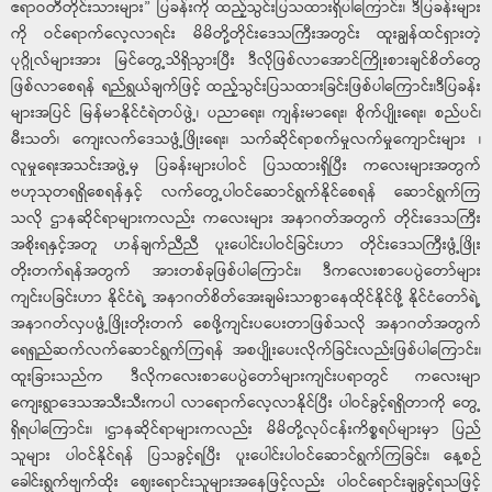
ဧရာဝတီတိုင်းသားများ” ပြခန်းကို ထည့်သွင်းပြသထားရှိပါကြောင်း၊ ဒီပြခန်းများ
ကို ဝင်ရောက်လေ့လာရင်း မိမိတို့တိုင်း‌ဒေသကြီးအတွင်း ထူးချွန်ထင်ရှားတဲ့
ပုဂ္ဂိုလ်များအား မြင်တွေ့သိရှိသွားပြီး ဒီလိုဖြစ်လာအောင်ကြိုးစားချင်စိတ်တွေ
ဖြစ်လာစေရန် ရည်ရွယ်ချက်ဖြင့် ထည့်သွင်းပြသထားခြင်းဖြစ်ပါကြောင်း၊ဒီပြခန်း
များအပြင် မြန်မာနိုင်ငံရဲတပ်ဖွဲ့၊ ပညာရေး၊ ကျန်းမာရေး၊ စိုက်ပျိုးရေး၊ စည်ပင်၊
မီးသတ်၊ ကျေးလက်ဒေသဖွံ့ဖြိုးရေး၊ သက်ဆိုင်ရာစက်မှုလက်မှုကျောင်းများ ၊
လူမှုရေးအသင်းအဖွဲ့မှ ပြခန်းများပါဝင် ပြသထားရှိပြီး ကလေးများအတွက်
ဗဟုသုတရရှိစေရန်နှင့် လက်တွေ့ပါဝင်ဆောင်ရွက်နိုင်စေရန် ဆောင်ရွက်ကြ
သလို ဌာနဆိုင်ရာများကလည်း ကလေးများ အနာဂတ်အတွက် တိုင်းဒေသကြီး
အစိုးရနှင့်အတူ ဟန်ချက်ညီညီ ပူးပေါင်းပါဝင်ခြင်းဟာ တိုင်းဒေသကြီးဖွံ့ဖြိုး
တိုးတက်ရန်အတွက် အားတစ်ခုဖြစ်ပါကြောင်း၊ ဒီကလေးစာပေပွဲတော်များ
ကျင်းပခြင်းဟာ နိုင်ငံရဲ့ အနာဂတ်စိတ်အေးချမ်းသာစွာနေထိုင်နိုင်ဖို့ နိုင်ငံတော်ရဲ့
အနာဂတ်လှပဖွံ့ဖြိုးတိုးတက် စေဖို့ကျင်းပပေးတာဖြစ်သလို အနာဂတ်အတွက်
ရေရှည်ဆက်လက်ဆောင်ရွက်ကြရန် အစပျိုးပေးလိုက်ခြင်းလည်းဖြစ်ပါကြောင်း၊
ထူးခြားသည်က ဒီလိုကလေးစာပေပွဲတော်များကျင်းပရာတွင် ကလေးမျာ
ကျေးရွာဒေသအသီးသီးကပါ လာရောက်လေ့လာနိုင်ပြီး ပါဝင်ခွင့်ရရှိတာကို တွေ့
ရှိရပါကြောင်း၊ ၊ဌာနဆိုင်ရာများကလည်း မိမိတို့လုပ်ငန်းကိစ္စရပ်များမှာ ပြည်
သူများ ပါဝင်နိုင်ရန် ပြသခွင့်ရပြီး ပူးပေါင်းပါဝင်ဆောင်ရွက်ကြခြင်း၊ နေ့စဉ်
ခေါင်းရွက်ဗျက်ထိုး ဈေးရောင်းသူများအနေဖြင့်လည်း ပါဝင်ရောင်းချခွင့်ရသဖြင့်