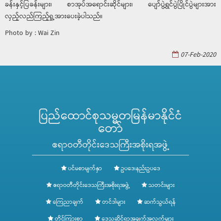
ခန်းနှင့်ပြခန်းများ၊ စာအုပ်အရောင်းဆိုင်များ၊ ပျော်ပွဲရွှင်ပွဲပြိုင်ပွဲများအား
လှည့်လည်ကြည့်ရှု့အားပေးခဲ့ပါသည်။
Photo by : Wai Zin
07-Feb-2020
ပြည်ထောင်စုသမ္မတမြန်မာနိုင်ငံ
တော်
ဧရာဝတီတိုင်းဒေသကြီးအစိုးရအဖွဲ့
ပင်မစာမျက်နှာ
ဥပဒေ၊နည်းဥပဒေ
ဧရာဝတီတိုင်းဒေသကြီးအစိုးရအဖွဲ့
သတင်းများ
ကြေညာချက်
တင်ဒါများ
ဆက်သွယ်ရန်
တိုင်ကြားစာ
ဒေသဆိုင်ရာအချက်အလက်များ