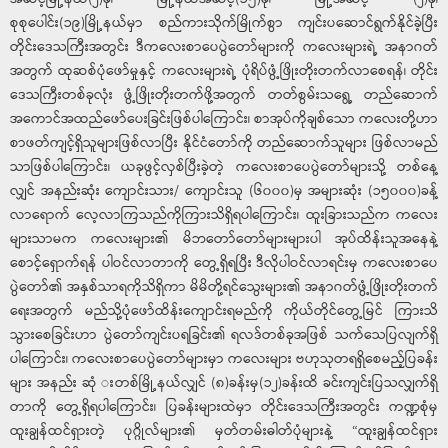
စုစုပေါင်း(၁၉)မြို့နယ်မှာ စည်ကားသိုက်မြိုက်စွာ ကျင်းပဆောင်ရွက်နိုင်ခဲ့ပြီး
တိုင်းဒေသကြီးအတွင်း ဒီကလေးစာပေပွဲတော်များကို ကလေးများရဲ့ အနာဂတ်
အတွက် ထုဆစ်ပုံဖော်မှုနှင့် ကလေးများရဲ့ ပုံရိပ်ဖွံ့ဖြိုးတိုးတက်လာစေရန်၊ တိုင်း
ဒေသကြီးတစ်ခုလုံး ဖွံ့ဖြိုးတိုးတက်ဖို့အတွက် တတ်စွမ်းသရွေ့ တည်ဆောက်
အကောင်အထည်ဖော်ပေးခြင်းဖြစ်ပါကြောင်း၊ စာအုပ်ကိုချစ်သော ကလေးတို့ဟာ
စာဖတ်ကျင့်ရှိသူများဖြစ်လာပြီး နိုင်ငံတော်ကို တည်ဆောက်သူများ ဖြစ်လာမည်
သာဖြစ်ပါကြောင်း၊ ယခုဖွင့်လှစ်ပြီးခဲ့တဲ့ ကလေးစာပေပွဲတော်များသို့ တစ်နေ့
လျှင် အနည်းဆုံး ကျောင်းသား/ ကျောင်းသူ (၆၀၀၀)မှ အများဆုံး (၁၅၀၀၀)ခန့်
လာရောက် လေ့လာကြသည်ကိုကြားသိရှိရပါကြောင်း၊ ထူးခြားသည်က ကလေး
များသာမက ကလေးများ၏ မိဘတော်တော်များများပါ အုပ်ထိန်းသူအနေနဲ့
စောင့်ရှောက်ရန် ပါဝင်လာတာကို တွေ့ရှိရပြီး ဒီလိုပါဝင်လာရင်းမှ ကလေးစာပေ
ပွဲတော်၏ အနှစ်သာရကိုသိရှိကာ မိမိတို့ရင်သွေးများ၏ အနာဂတ်ဖွံ့ဖြိုးတိုးတက်
ရေးအတွက် မည်သို့ပုံဖော်ထိန်းကျောင်းရမည်ကို ကိုယ်တိုင်တွေ့မြင် ကြားသိ
သွားစေခြင်းဟာ ပွဲတော်ကျင်းပရခြင်း၏ ရလဒ်တစ်ခုအဖြစ် သက်သေပြလျက်ရှိ
ပါကြောင်း၊ ကလေးစာပေပွဲတော်များမှာ ကလေးများ ဗဟုသုတရရှိစေမည့်ပြခန်း
များ အနည်း ဆုံ းတစ်မြို့နယ်လျှင် (၈)ခန်းမှ(၁၂)ခန်းထိ ခင်းကျင်းပြသလျှက်ရှိ
တာကို တွေ့ရှိရပါကြောင်း၊ ပြခန်းများထဲမှာ တိုင်းဒေသကြီးအတွင်း ကဏ္ဍစုံမှ
ထူးချွန်ထင်ရှားတဲ့ ပုဂ္ဂိုလ်များ၏ မှတ်တမ်းဓါတ်ပုံများနဲ့ “ထူးချွန်ထင်ရှား