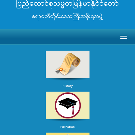
ပြည်ထောင်စုသမ္မတမြန်မာနိုင်ငံတော်
ဧရာဝတီတိုင်းဒေသကြီးအစိုးရအဖွဲ့
Toggl
naviga
History
Education