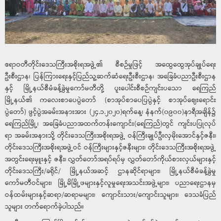
ဧရာဝတီတိုင်းဒေသကြီးအစိုးရအဖွဲ့၏ စီစဉ်မှုဖြင့် အထွေထွေအုပ်ချုပ်ရေး
ဦးစီးဌာန၊ ပြန်ကြားရေးနှင့်ပြည်သူ့ဆက်ဆံရေးဦးစီးဌာန၊ အခြေခံပညာဦးစီးဌာန
နှင့် မြို့နယ်စီမံခန့်ခွဲမှုကော်မတီတို့ ပူးပေါင်းစီစဉ်ကျင်းပသော ရေကြည်
မြို့နယ်၏ ကလေးစာပေပွဲတော် (စာအုပ်စာပေပြပွဲနှင့် စာအုပ်ဈေးရောင်း
ပွဲတော်) ဖွင့်ပွဲအခမ်းအနားအား (၂၄.၁.၂၀၂၀)ရက်နေ့၊ နံနက်(၀၉၀၀)နာရီအချိန်၌
ရေကြည်မြို့၊ အခြေခံပညာအထက်တန်းကျောင်း(ရေကြည်)တွင် ကျင်းပပြုလုပ်
ရာ အခမ်းအနားသို့ တိုင်းဒေသကြီးအစိုးရအဖွဲ့ ဝန်ကြီးချုပ်ဦးလှမိုးအောင်နှင့်ဇနီး၊
တိုင်းဒေသကြီးအစိုးရအဖွဲ့ဝင် ဝန်ကြီးများနှင့်ဇနီးများ၊ တိုင်းဒေသကြီးအစိုးရအဖွဲ့
အတွင်းရေးမှူးနှင့် ဇနီး၊ လွှတ်တော်အရပ်ရပ်မှ လွှတ်တော်ကိုယ်စားလှယ်များနှင့်
တိုင်းဒေသကြီး/ခရိုင်/ မြို့နယ်အဆင့် ဌာနဆိုင်ရာများ၊ မြို့နယ်စီမံခန့်ခွဲမှု
ကော်မတီဝင်များ၊ မြို့မိမြို့ဖများနှင့်လူမှုရေးအသင်းအဖွဲ့များ၊ ပညာရေးဌာနမှ
ဝန်ထမ်းများနှင့်ဆရာ/ဆရာမများ၊ ကျောင်းသား/ကျောင်းသူများ၊ ဒေသခံပြည်
သူများ တက်ရောက်ခဲ့ပါသည်။