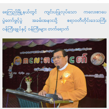
ရေကြည်မြို့နယ်တွင် ကျင်းပပြုလုပ်သော ကလေးစာပေ
ပွဲတော်ဖွင့်ပွဲ အခမ်းအနားသို့ ဧရာဝတီတိုင်းဒေသကြီး
ဝန်ကြီးချုပ်နှင့် ဝန်ကြီးများ တက်ရောက်