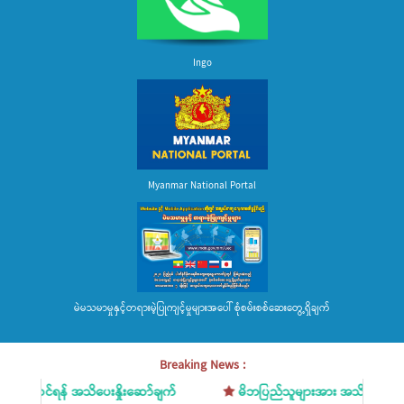
Ingo
Myanmar National Portal
မဲမသမာမှုနှင့်တရားမဲ့ပြုကျင့်မှုများအပေါ် စုံစမ်းစစ်ဆေးတွေ့ရှိချက်
Breaking News :
အသိပေးနှိုးဆော်ချက်
မိဘပြည်သူများအား အသိပေးနှိုးဆော်ချက်