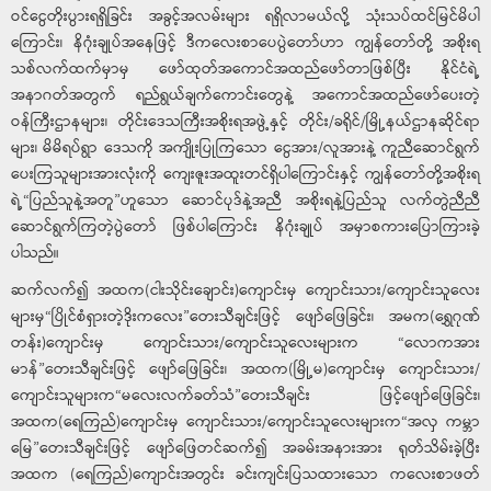
ဝင်ငွေတိုးပွားရရှိခြင်း အခွင့်အလမ်းများ ရရှိလာမယ်လို့ သုံးသပ်ထင်မြင်မိပါ
ကြောင်း၊ နိဂုံးချုပ်အနေဖြင့် ဒီကလေးစာပေပွဲတော်ဟာ ကျွန်တော်တို့ အစိုးရ
သစ်လက်ထက်မှာမှ ဖော်ထုတ်အကောင်အထည်ဖော်တာဖြစ်ပြီး နိုင်ငံရဲ့
အနာဂတ်အတွက် ရည်ရွယ်ချက်ကောင်းတွေနဲ့ အကောင်အထည်ဖော်ပေးတဲ့
ဝန်ကြီးဌာနများ၊ တိုင်းဒေသကြီးအစိုးရအဖွဲ့နှင့် တိုင်း/ခရိုင်/မြို့နယ်ဌာနဆိုင်ရာ
များ၊ မိမိရပ်ရွာ ဒေသကို အကျိုးပြုကြသော ငွေအား/လူအားနဲ့ ကူညီဆောင်ရွက်
ပေးကြသူများအားလုံးကို ကျေးဇူးအထူးတင်ရှိပါကြောင်းနှင့် ကျွန်တော်တို့အစိုးရ
ရဲ့“ပြည်သူနဲ့အတူ”ဟူသော ဆောင်ပုဒ်နဲ့အညီ အစိုးရနဲ့ပြည်သူ လက်တွဲညီညီ
ဆောင်ရွက်ကြတဲ့ပွဲတော် ဖြစ်ပါကြောင်း နိဂုံးချုပ် အမှာစကားပြောကြားခဲ့
ပါသည်။
ဆက်လက်၍ အထက(ငါးသိုင်းချောင်း)ကျောင်းမှ ကျောင်းသား/ကျောင်းသူလေး
များမှ“ပြိုင်စံရှားတဲ့ဒိုးကလေး”တေးသီချင်းဖြင့် ဖျော်ဖြေခြင်း၊ အမက(ရွှေဂုဏ်
တန်း)ကျောင်းမှ ကျောင်းသား/ကျောင်းသူလေးများက “လောကအား
မာန်”တေးသီချင်းဖြင့် ဖျော်ဖြေခြင်း၊ အထက(မြို့မ)ကျောင်းမှ ကျောင်းသား/
ကျောင်းသူများက“မလေးလက်ခတ်သံ”တေးသီချင်း ဖြင့်ဖျော်ဖြေခြင်း၊
အထက(ရေကြည်)ကျောင်းမှ ကျောင်းသား/ကျောင်းသူလေးများက“အလှ ကမ္ဘာ
မြေ”တေးသီချင်းဖြင့် ဖျော်ဖြေတင်ဆက်၍ အခမ်းအနားအား ရုတ်သိမ်းခဲ့ပြီး
အထက (ရေကြည်)ကျောင်းအတွင်း ခင်းကျင်းပြသထားသော ကလေးစာဖတ်