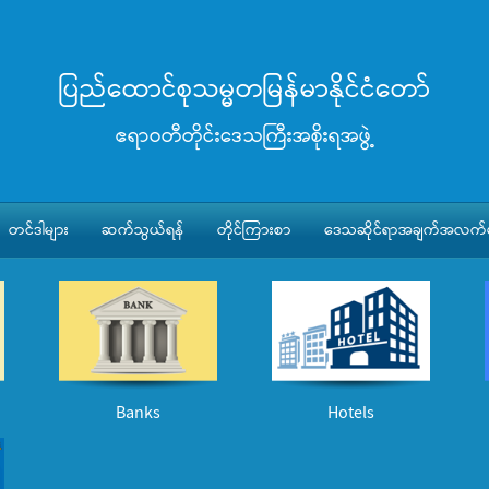
ပြည်ထောင်စုသမ္မတမြန်မာနိုင်ငံတော်
ဧရာဝတီတိုင်းဒေသကြီးအစိုးရအဖွဲ့
တင်ဒါများ
ဆက်သွယ်ရန်
တိုင်ကြားစာ
ဒေသဆိုင်ရာအချက်အလက်မ
Banks
Hotels