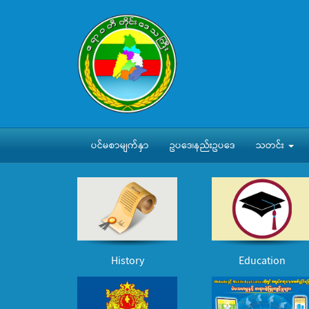
ပင်မစာမျက်နှာ
ဥပဒေ၊နည်းဥပဒေ
သတင်း
History
Education