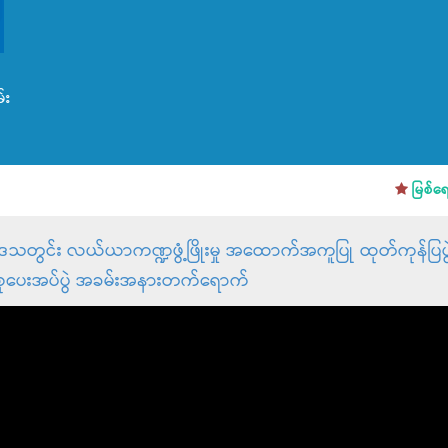
်း
မြစ်ရေကြီး
သတွင်း လယ်ယာကဏ္ဍဖွံ့ဖြိုးမှု အထောက်အကူပြု ထုတ်ကုန်ပြပွဲ၊ နည
င်းအားစုပေးအပ်ပွဲ အခမ်းအနားတက်ရောက်