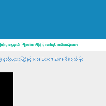
မှုအန္တရာယ် ကြိုတင်သတိပြုပြင်ဆင်ရန် အသိပေးနှိုးဆော်ချက်
မိဘပြည်
်းပညာပြပွဲနှင့် Rice Export Zone စီမံချက် မိုး