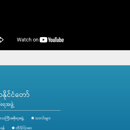
ိုင်ငံတော်
းရအဖွဲ့
ေသကြီးအစိုးရအဖွဲ့
သတင်းများ
ရန်
တိုင်ကြားစာ