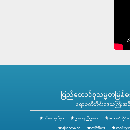
ပြည်ထောင်စုသမ္မတမြန်မာန
ဧရာဝတီတိုင်းဒေသကြီးအစို
ပင်မစာမျက်နှာ
ဥပဒေ၊နည်းဥပဒေ
ဧရာဝတီတိုင်းဒ
ကြေညာချက်
တင်ဒါများ
ဆက်သွယ်