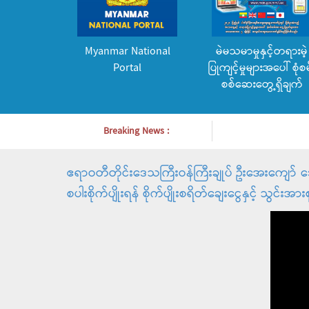
Myanmar National
မဲမသမာမှုနှင့်တရားမဲ့
Portal
ပြုကျင့်မှုများအပေါ် စုံစမ
စစ်ဆေးတွေ့ရှိချက်
Breaking News :
ဧရာဝတီတိုင်းဒေသကြီးဝန်ကြီးချုပ် ဦးအေးကျော် ဒေ
စပါးစိုက်ပျိုးရန် စိုက်ပျိုးစရိတ်ချေးငွေနှင့် သွ