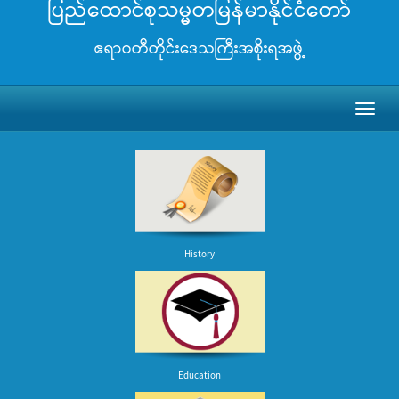
ပြည်ထောင်စုသမ္မတမြန်မာနိုင်ငံတော်
ဧရာဝတီတိုင်းဒေသကြီးအစိုးရအဖွဲ့
Toggl
naviga
History
Education