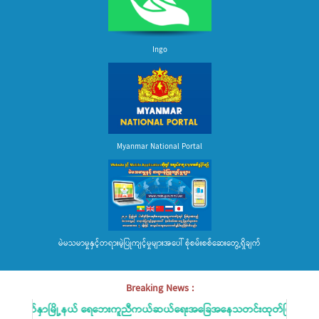
Ingo
Myanmar National Portal
မဲမသမာမှုနှင့်တရားမဲ့ပြုကျင့်မှုများအပေါ် စုံစမ်းစစ်ဆေးတွေ့ရှိချက်
Breaking News :
မျက်နှာမြို့နယ် ရေဘေးကူညီကယ်ဆယ်ရေးအခြေအနေသတင်းထုတ်ပြန်ခြင်း