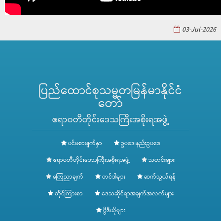
03-Jul-2026
ပြည်ထောင်စုသမ္မတမြန်မာနိုင်ငံ
တော်
ဧရာဝတီတိုင်းဒေသကြီးအစိုးရအဖွဲ့
ပင်မစာမျက်နှာ
ဥပဒေ၊နည်းဥပဒေ
ဧရာဝတီတိုင်းဒေသကြီးအစိုးရအဖွဲ့
သတင်းများ
ကြေညာချက်
တင်ဒါများ
ဆက်သွယ်ရန်
တိုင်ကြားစာ
ဒေသဆိုင်ရာအချက်အလက်များ
ဗွီဒီယိုများ