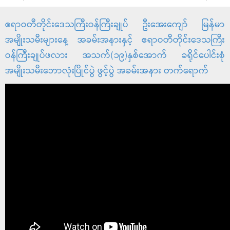
ဧရာဝတီတိုင်းဒေသကြီးဝန်ကြီးချုပ် ဦးအေးကျော် မြန်မာ
အမျိုးသမီးများနေ့ အခမ်းအနားနှင့် ဧရာဝတီတိုင်းဒေသကြီး
ဝန်ကြီးချုပ်ဖလား အသက်(၁၉)နှစ်အောက် ခရိုင်ပေါင်းစုံ
အမျိုးသမီးဘောလုံးပြိုင်ပွဲ ဖွင့်ပွဲ အခမ်းအနား တက်‌ရောက်