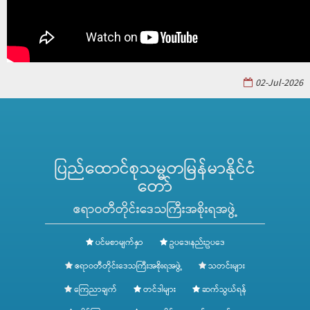
02-Jul-2026
ပြည်ထောင်စုသမ္မတမြန်မာနိုင်ငံ
တော်
ဧရာဝတီတိုင်းဒေသကြီးအစိုးရအဖွဲ့
ပင်မစာမျက်နှာ
ဥပဒေ၊နည်းဥပဒေ
ဧရာဝတီတိုင်းဒေသကြီးအစိုးရအဖွဲ့
သတင်းများ
ကြေညာချက်
တင်ဒါများ
ဆက်သွယ်ရန်