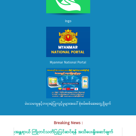
Ingo
Myanmar National Portal
မဲမသမာမှုနှင့်တရားမဲ့ပြုကျင့်မှုများအပေါ် စုံစမ်းစစ်ဆေးတွေ့ရှိချက်
Breaking News :
ြီးမှုအန္တရာယ် ကြိုတင်သတိပြုပြင်ဆင်ရန် အသိပေးနှိုးဆော်ချက်
မိဘပြ