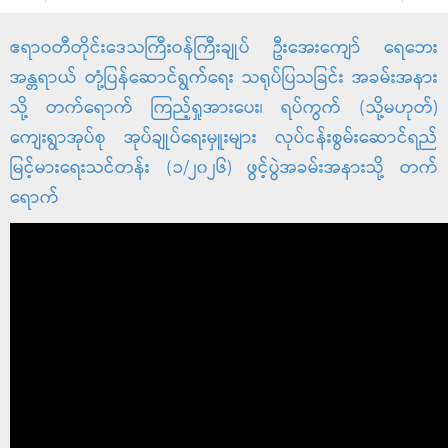
ဧရာဝတီတိုင်းဒေသကြီးဝန်ကြီးချုပ် ဦးအေးကျော် ရေဘေး
အန္တရာယ် တုံ့ပြန်ဆောင်ရွက်ရေး သရုပ်ပြသခြင်း အခမ်းအနား
သို့ တက်ရောက် ကြည့်ရှုအားပေး၊ ရပ်ကွက် (သို့မဟုတ်)
ကျေးရွာအုပ်စု အုပ်ချုပ်ရေးမှူးများ လုပ်ငန်းစွမ်းဆောင်ရည်
မြင့်မားရေးသင်တန်း (၁/၂၀၂၆) ဖွင့်ပွဲအခမ်းအနားသို့ တက်
ရောက်