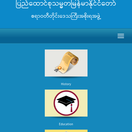
ပြည်ထောင်စုသမ္မတမြန်မာနိုင်ငံတော်
ဧရာဝတီတိုင်းဒေသကြီးအစိုးရအဖွဲ့
Toggl
naviga
History
Education