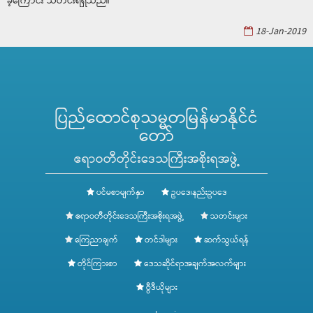
ခဲ့ကြောင်း သတင်းရရှိသည်။
18-Jan-2019
ပြည်ထောင်စုသမ္မတမြန်မာနိုင်ငံ
တော်
ဧရာဝတီတိုင်းဒေသကြီးအစိုးရအဖွဲ့
ပင်မစာမျက်နှာ
ဥပဒေ၊နည်းဥပဒေ
ဧရာဝတီတိုင်းဒေသကြီးအစိုးရအဖွဲ့
သတင်းများ
ကြေညာချက်
တင်ဒါများ
ဆက်သွယ်ရန်
တိုင်ကြားစာ
ဒေသဆိုင်ရာအချက်အလက်များ
ဗွီဒီယိုများ