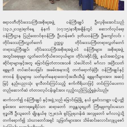
ဧရာဝတီတိုင်းဒေသကြီးအစိုးရအဖွဲ့ ဝန်ကြီးချုပ် ဦးလှမိုးအောင်သည်
(၁၃.၁.၂၀၁၉)ရက်နေ့ နံနက် (၀၇:၁၅)နာရီအချိန်တွင် ဆောက်လုပ်ရေး
ဝန်ကြီးဌာန ပြည်ထောင်စုဝန်ကြီး ဦးဟန်ဇော်၊ ဒုတိယဝန်ကြီး ဦးကျော်လင်း ၊
တိုင်းဒေသကြီးလွှတ်တော် ဥက္ကဋ္ဌ၊ တိုင်းဒေသကြီးတရားလွှတ်တော်
တရားသူကြီးချုပ်၊ တိုင်းဒေသကြီးအစိုးရအဖွဲ့ဝင် ဝန်ကြီးများ၊ အစိုးရအဖွဲ့
အတွင်းရေးမှူး၊ လွှတ်တော်ကိုယ်စားလှယ်များ၊ တိုင်း/ခရိုင်/မြို့ နယ်အဆင့်ဌာန
ဆိုင်ရာများနှင့်အတူ မြောင်းမြတံတားအသစ် သံပေါင်တင် မင်္ဂလာ အပြီးသတ်
ရွှေမူလီ တပ်ဆင်ပေးခြင်း အခမ်းအနားသို့ တက်ရောက်ခဲ့ပြီး ဝန်ကြီးချုပ်နှင့်
တာဝန် ရှိသူများမှ သတ်မှတ်နေရာထောင့်အသီးသီး၌ ရွှေမူလီများအား အဆင့်
မြင့် နည်းပညာသုံး မူလီတင်းကြပ်သည့် စက်ကိရိယာဖြင့် တင်းကြပ်ပေးကာ
တည်ဆောက်ဆဲ တံတားလုပ်ငန်းခွင်အား လှည့်လည်ကြည့်ရှုခဲ့ပါသည်။
ဆက်လက်၍ ဝန်ကြီးချုပ် နှင့်အဖွဲ့သည် မြောင်းမြမြို့ နယ် ရှုခင်းသာရွာ၊ ပဋိပတ္တိ
စွမ်းအား တောရဓမ္မရိပ်သာ ဆရာတော် ဘဒ္ဒန္တသူရပ္ပတိ ကြီးမှူးကျင်းပသော
ဗုဒ္ဓဝါဒီ ဦးသူတော် မျိုးနွယ်စု (၅၂၈)ပါး ရှင်ပြုရဟန်းခံ အလှူတော် မင်္ဂလာပွဲသို့
တက်ရောက်၍ သံဃာတော်အရှင် သူမြတ်များအား သိမ်ဆင်းလောင်းလှူပူဇော်