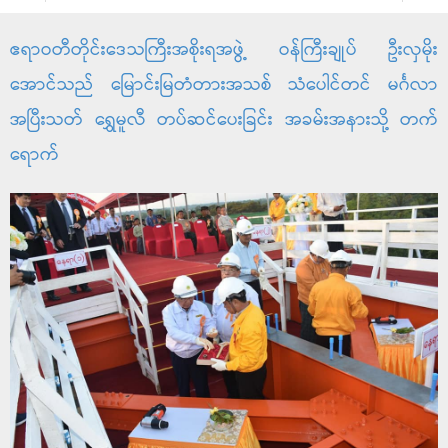
ဧရာဝတီတိုင်းဒေသကြီးအစိုးရအဖွဲ့ ဝန်ကြီးချုပ် ဦးလှမိုး
အောင်သည် မြောင်းမြတံတားအသစ် သံပေါင်တင် မင်္ဂလာ
အပြီးသတ် ရွှေမူလီ တပ်ဆင်ပေးခြင်း အခမ်းအနားသို့ တက်
ရောက်