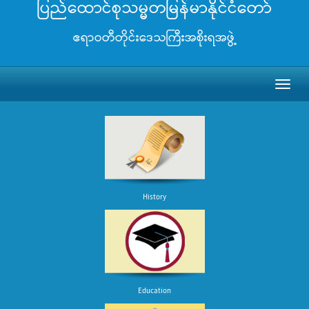
ပြည်ထောင်စုသမ္မတမြန်မာနိုင်ငံတော်
ဧရာဝတီတိုင်းဒေသကြီးအစိုးရအဖွဲ့
Toggl
naviga
History
Education