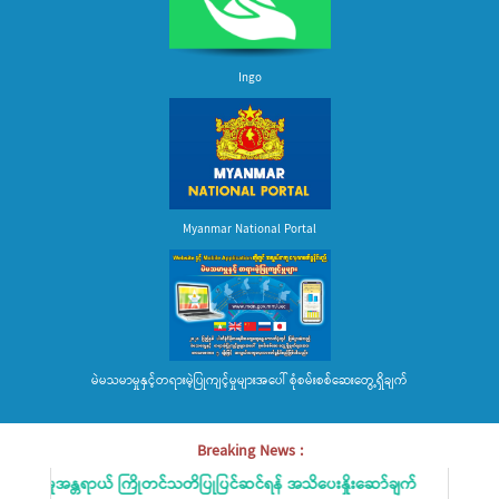
Ingo
Myanmar National Portal
မဲမသမာမှုနှင့်တရားမဲ့ပြုကျင့်မှုများအပေါ် စုံစမ်းစစ်ဆေးတွေ့ရှိချက်
Breaking News :
န္တရာယ် ကြိုတင်သတိပြုပြင်ဆင်ရန် အသိပေးနှိုးဆော်ချက်
မိဘပြည်သူမျ