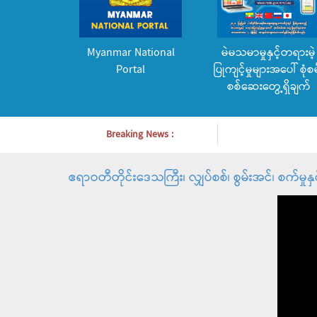
Myanmar National
မဲမသမာမှုနှင့်တရားမဲ့
Portal
ပြုကျင့်မှုများအပေါ် စုံစမ
စစ်ဆေးတွေ့ရှိချက်
Breaking News :
ဧရာဝတီတိုင်းဒေသကြီး၊ လျှပ်စစ်၊ စွမ်းအင်၊ စက်မှု