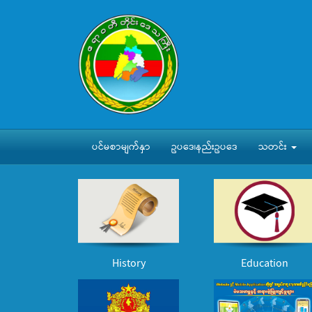
ပင်မစာမျက်နှာ
ဥပဒေ၊နည်းဥပဒေ
သတင်း
History
Education