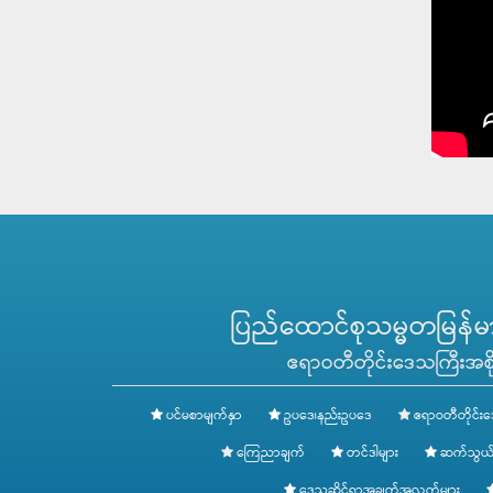
ပြည်ထောင်စုသမ္မတမြန်မာန
ဧရာဝတီတိုင်းဒေသကြီးအစို
ပင်မစာမျက်နှာ
ဥပဒေ၊နည်းဥပဒေ
ဧရာဝတီတိုင်းဒ
ကြေညာချက်
တင်ဒါများ
ဆက်သွယ်
ဒေသဆိုင်ရာအချက်အလက်များ