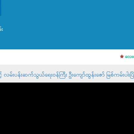
်း
လေးမျက်
နှင့် လမ်းပန်းဆက်သွယ်ရေးဝန်ကြီး ဦးကျော်ထွန်းဇော် မြစ်ကမ်းပါးပြ