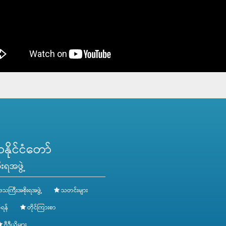
ိုင်ငံတော်
းရအဖွဲ့
ေသကြီးအစိုးရအဖွဲ့
သတင်းများ
ရန်
တိုင်ကြားစာ
ဗွီဒီယိုများ