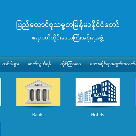
ပြည်ထောင်စုသမ္မတမြန်မာနိုင်ငံတော်
ဧရာဝတီတိုင်းဒေသကြီးအစိုးရအဖွဲ့
တင်ဒါများ
ဆက်သွယ်ရန်
တိုင်ကြားစာ
ဒေသဆိုင်ရာအချက်အလက်မ
Banks
Hotels