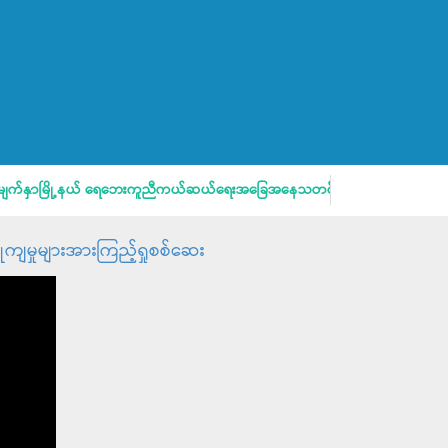
နှာမြို့နယ် ရေဘေးကူညီကယ်ဆယ်ရေးအခြေအနေသတင်းထုတ်ပြန်ခြင်း
ိုကျမှုများအားကြည့်ရှုစစ်ဆေး