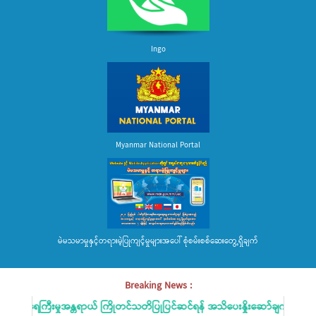
Ingo
Myanmar National Portal
မဲမသမာမှုနှင့်တရားမဲ့ပြုကျင့်မှုများအပေါ် စုံစမ်းစစ်ဆေးတွေ့ရှိချက်
Breaking News :
မြစ်ရေကြီးမှုအန္တရာယ် ကြိုတင်သတိပြုပြင်ဆင်ရန် အသိပေးနှိုးဆော်ချက်