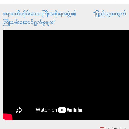
ဧရာဝတီတိုင်းဒေသကြီးအစိုးရအဖွဲ့၏ "ပြည်သူ့အတွက်
ကြိုးပမ်းဆောင်ရွက်မှုများ"