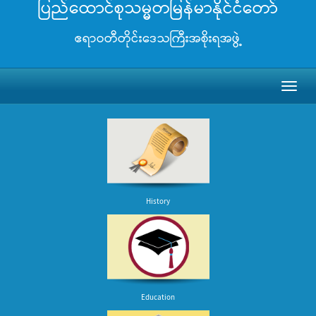
ပြည်ထောင်စုသမ္မတမြန်မာနိုင်ငံတော်
ဧရာဝတီတိုင်းဒေသကြီးအစိုးရအဖွဲ့
Toggl
naviga
History
Education