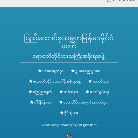
21-Jun-2026
ပြည်ထောင်စုသမ္မတမြန်မာနိုင်ငံ
တော်
ဧရာဝတီတိုင်းဒေသကြီးအစိုးရအဖွဲ့
ပင်မစာမျက်နှာ
ဥပဒေ၊နည်းဥပဒေ
ဧရာဝတီတိုင်းဒေသကြီးအစိုးရအဖွဲ့
သတင်းများ
ကြေညာချက်
တင်ဒါများ
ဆက်သွယ်ရန်
တိုင်ကြားစာ
ဒေသဆိုင်ရာအချက်အလက်များ
ဗွီဒီယိုများ
www.ayeyarwadyregion.gov.mm