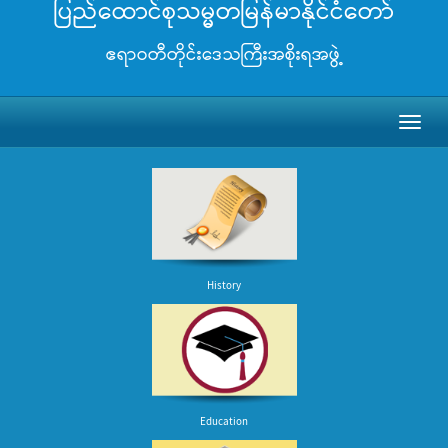
ပြည်ထောင်စုသမ္မတမြန်မာနိုင်ငံတော်
ဧရာဝတီတိုင်းဒေသကြီးအစိုးရအဖွဲ့
Toggl
naviga
History
Education