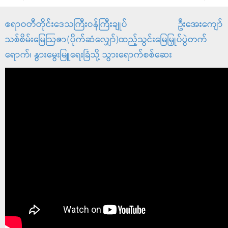
ဧရာဝတီတိုင်းဒေသကြီးဝန်ကြီးချုပ် ဦးအေးကျော်
သစ်စိမ်းမြေဩဇာ(ပိုက်ဆံလျှော်)ထည့်သွင်းမြေမြှုပ်ပွဲတက်
ရောက်၊ ‌နွားမွေးမြူရေးခြံသို့ သွားရောက်စစ်ဆေး