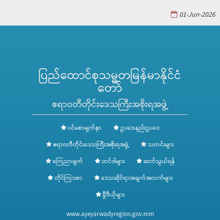
01-Jun-2026
ပြည်ထောင်စုသမ္မတမြန်မာနိုင်ငံ
တော်
ဧရာဝတီတိုင်းဒေသကြီးအစိုးရအဖွဲ့
ပင်မစာမျက်နှာ
ဥပဒေ၊နည်းဥပဒေ
ဧရာဝတီတိုင်းဒေသကြီးအစိုးရအဖွဲ့
သတင်းများ
ကြေညာချက်
တင်ဒါများ
ဆက်သွယ်ရန်
တိုင်ကြားစာ
ဒေသဆိုင်ရာအချက်အလက်များ
ဗွီဒီယိုများ
www.ayeyarwadyregion.gov.mm