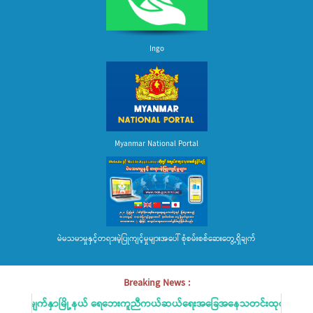
Ingo
Myanmar National Portal
မဲမသမာမှုနှင့်တရားမဲ့ပြုကျင့်မှုများအပေါ် စုံစမ်းစစ်ဆေးတွေ့ရှိချက်
Breaking News :
ေးမျက်နှာမြို့နယ် ရေဘေးကူညီကယ်ဆယ်ရေးအခြေအနေသတင်းထုတ်ပြန်ခြင်း