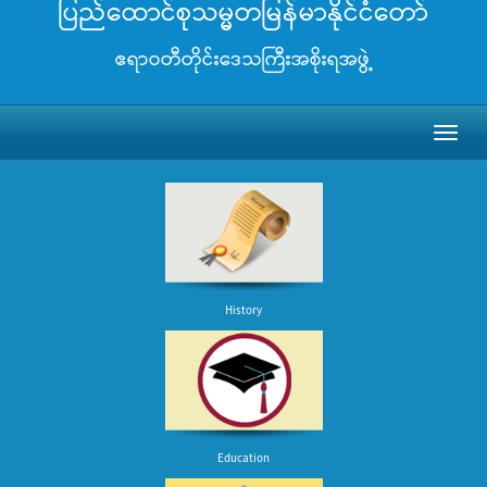
ပြည်ထောင်စုသမ္မတမြန်မာနိုင်ငံတော်
ဧရာဝတီတိုင်းဒေသကြီးအစိုးရအဖွဲ့
Toggl
naviga
History
Education