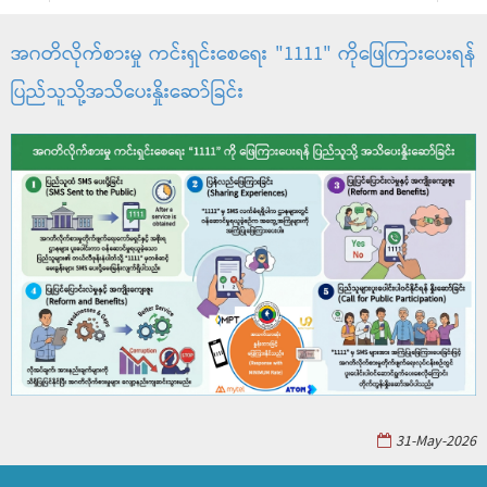
အဂတိလိုက်စားမှု ကင်းရှင်းစေရေး "1111" ကိုဖြေကြားပေးရန်
ပြည်သူသို့အသိပေးနှိုးဆော်ခြင်း
31-May-2026