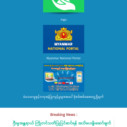
Ingo
Myanmar National Portal
မဲမသမာမှုနှင့်တရားမဲ့ပြုကျင့်မှုများအပေါ် စုံစမ်းစစ်ဆေးတွေ့ရှိချက်
Breaking News :
ရေကြီးမှုအန္တရာယ် ကြိုတင်သတိပြုပြင်ဆင်ရန် အသိပေးနှိုးဆော်ချက်
မိ