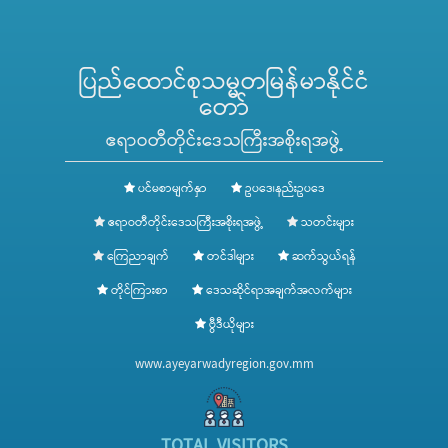
ပြည်ထောင်စုသမ္မတမြန်မာနိုင်ငံ
တော်
ဧရာဝတီတိုင်းဒေသကြီးအစိုးရအဖွဲ့
ပင်မစာမျက်နှာ
ဥပဒေ၊နည်းဥပဒေ
ဧရာဝတီတိုင်းဒေသကြီးအစိုးရအဖွဲ့
သတင်းများ
ကြေညာချက်
တင်ဒါများ
ဆက်သွယ်ရန်
တိုင်ကြားစာ
ဒေသဆိုင်ရာအချက်အလက်များ
ဗွီဒီယိုများ
www.ayeyarwadyregion.gov.mm
TOTAL VISITORS