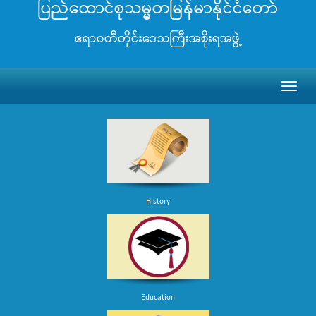
ပြည်ထောင်စုသမ္မတမြန်မာနိုင်ငံတော်
ဧရာဝတီတိုင်းဒေသကြီးအစိုးရအဖွဲ့
Toggl
naviga
History
Education