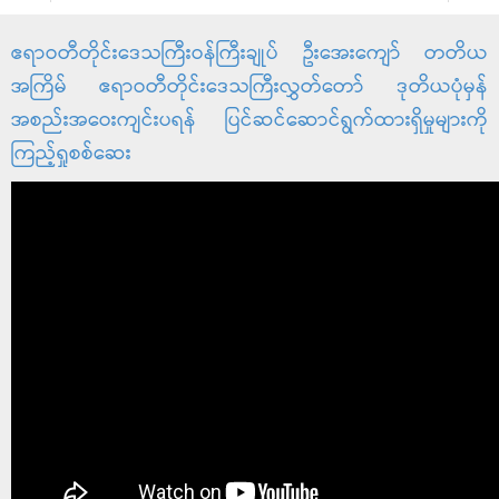
ဧရာဝတီတိုင်းဒေသကြီးဝန်ကြီးချုပ် ဦးအေးကျော် တတိယ
အကြိမ် ဧရာဝတီတိုင်းဒေသကြီးလွှတ်တော် ဒုတိယပုံမှန်
အစည်းအဝေးကျင်းပရန် ပြင်ဆင်ဆောင်ရွက်ထားရှိမှုများကို
ကြည့်ရှုစစ်ဆေး