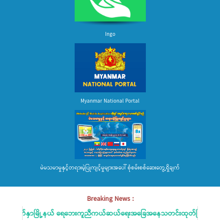
Ingo
Myanmar National Portal
မဲမသမာမှုနှင့်တရားမဲ့ပြုကျင့်မှုများအပေါ် စုံစမ်းစစ်ဆေးတွေ့ရှိချက်
Breaking News :
မျက်နှာမြို့နယ် ရေဘေးကူညီကယ်ဆယ်ရေးအခြေအနေသတင်းထုတ်ပြန်ခြင်း