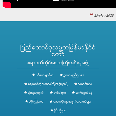
29-May-2026
ပြည်ထောင်စုသမ္မတမြန်မာနိုင်ငံ
တော်
ဧရာဝတီတိုင်းဒေသကြီးအစိုးရအဖွဲ့
ပင်မစာမျက်နှာ
ဥပဒေ၊နည်းဥပဒေ
ဧရာဝတီတိုင်းဒေသကြီးအစိုးရအဖွဲ့
သတင်းများ
ကြေညာချက်
တင်ဒါများ
ဆက်သွယ်ရန်
တိုင်ကြားစာ
ဒေသဆိုင်ရာအချက်အလက်များ
ဗွီဒီယိုများ