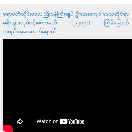
ဧရာဝတီတိုင်းဒေသကြီးဝန်ကြီးချုပ် ဦးအေးကျော် ဒေသဆိုင်ရာ
ခရီးသွားလုပ်ငန်းကော်မတီ (၂/၂၀၂၆) ကြိမ်မြောက်
အစည်းအဝေးတက်ရောက်