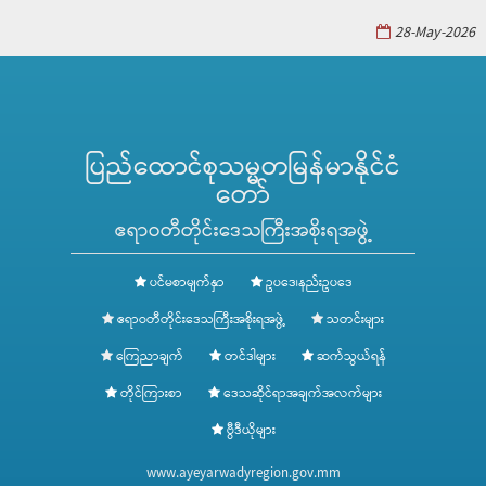
28-May-2026
ပြည်ထောင်စုသမ္မတမြန်မာနိုင်ငံ
တော်
ဧရာဝတီတိုင်းဒေသကြီးအစိုးရအဖွဲ့
ပင်မစာမျက်နှာ
ဥပဒေ၊နည်းဥပဒေ
ဧရာဝတီတိုင်းဒေသကြီးအစိုးရအဖွဲ့
သတင်းများ
ကြေညာချက်
တင်ဒါများ
ဆက်သွယ်ရန်
တိုင်ကြားစာ
ဒေသဆိုင်ရာအချက်အလက်များ
ဗွီဒီယိုများ
www.ayeyarwadyregion.gov.mm