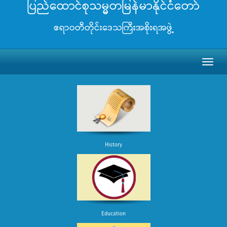
ပြည်ထောင်စုသမ္မတမြန်မာနိုင်ငံတော်
ဧရာဝတီတိုင်းဒေသကြီးအစိုးရအဖွဲ့
Toggl
naviga
History
Education