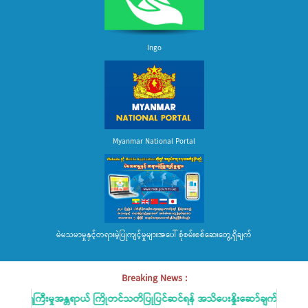
Ingo
Myanmar National Portal
မဲမသမာမှုနှင့်တရားမဲ့ပြုကျင့်မှုများအပေါ် စုံစမ်းစစ်ဆေးတွေ့ရှိချက်
Breaking News :
ြစ်ရေကြီးမှုအန္တရာယ် ကြိုတင်သတိပြုပြင်ဆင်ရန် အသိပေးနှိုးဆော်ချက်