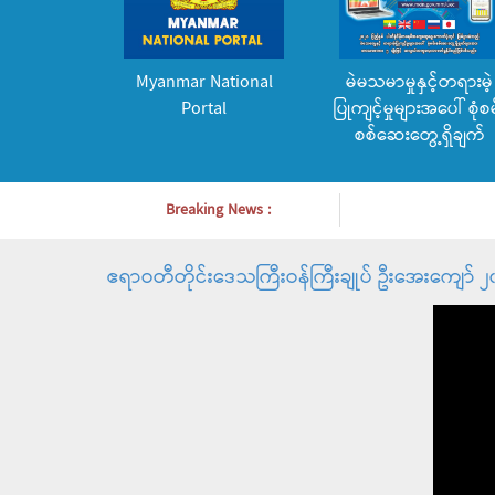
Myanmar National
မဲမသမာမှုနှင့်တရားမဲ့
Portal
ပြုကျင့်မှုများအပေါ် စုံစမ
စစ်ဆေးတွေ့ရှိချက်
Breaking News :
ဧရာဝတီတိုင်းဒေသကြီးဝန်ကြီးချုပ် ဦးအေးကျော် 