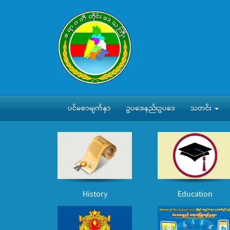
ပင်မစာမျက်နှာ
ဥပဒေ၊နည်းဥပဒေ
သတင်း
History
Education