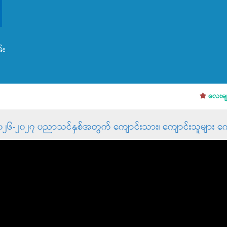
်း
လေးမျက်န
၂၀၂၆-၂၀၂၇ ပညာသင်နှစ်အတွက် ကျောင်းသား၊ ကျောင်းသူများ ကျေ