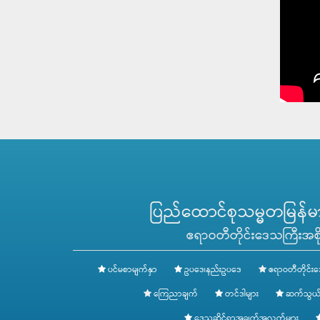
ပြည်ထောင်စုသမ္မတမြန်မာန
ဧရာဝတီတိုင်းဒေသကြီးအစို
ပင်မစာမျက်နှာ
ဥပဒေ၊နည်းဥပဒေ
ဧရာဝတီတိုင်းဒ
ကြေညာချက်
တင်ဒါများ
ဆက်သွယ်
ဒေသဆိုင်ရာအချက်အလက်များ