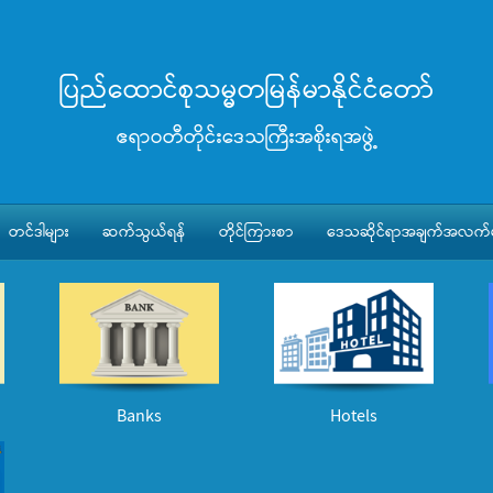
ပြည်ထောင်စုသမ္မတမြန်မာနိုင်ငံတော်
ဧရာဝတီတိုင်းဒေသကြီးအစိုးရအဖွဲ့
တင်ဒါများ
ဆက်သွယ်ရန်
တိုင်ကြားစာ
ဒေသဆိုင်ရာအချက်အလက်မ
Banks
Hotels