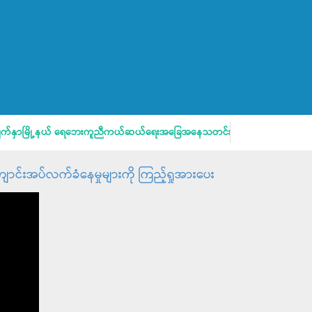
ှာမြို့နယ် ရေဘေးကူညီကယ်ဆယ်ရေးအခြေအနေသတင်းထုတ်ပြန်ခြင်း
ာင်းအပ်လက်ခံနေမှုများကို ကြည့်ရှုအားပေး