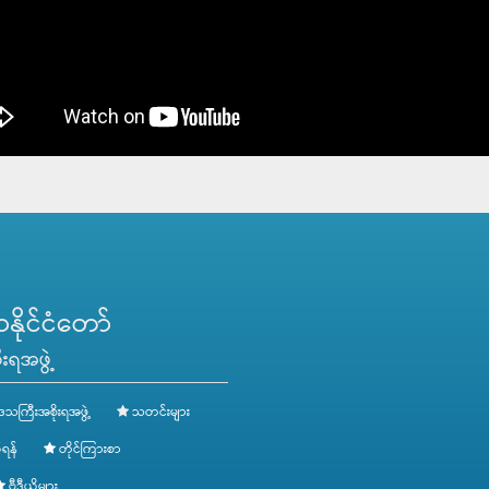
ိုင်ငံတော်
းရအဖွဲ့
ေသကြီးအစိုးရအဖွဲ့
သတင်းများ
ရန်
တိုင်ကြားစာ
ဗွီဒီယိုများ