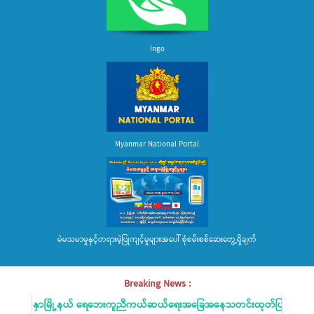
Ingo
Myanmar National Portal
မဲမသမာမှုနှင့်တရားမဲ့ပြုကျင့်မှုများအပေါ် စုံစမ်းစစ်ဆေးတွေ့ရှိချက်
Breaking News :
ျက်နှာမြို့နယ် ရေဘေးကူညီကယ်ဆယ်ရေးအခြေအနေသတင်းထုတ်ပြန်ခြင်း