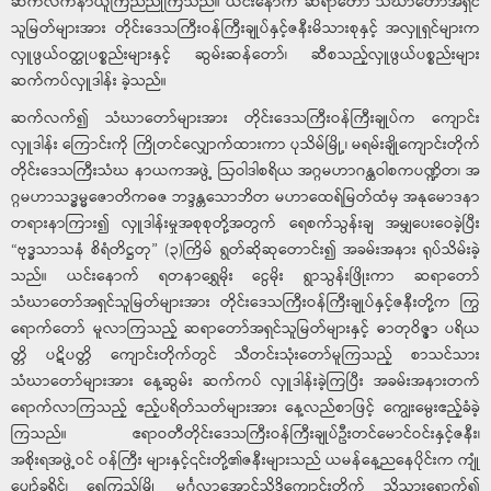
ဆက်လက်နာယူကြည်ညိုကြသည်။ ယင်းနောက် ဆရာတော် သံဃာတော်အရှင်
သူမြတ်များအား တိုင်းဒေသကြီးဝန်ကြီးချုပ်နှင့်ဇနီးမိသားစုနှင့် အလှူရှင်များက
လှူဖွယ်ဝတ္ထုပစ္စည်းများနှင့် ဆွမ်းဆန်တော်၊ ဆီစသည့်လှူဖွယ်ပစ္စည်းများ
ဆက်ကပ်လှူဒါန်း ခဲ့သည်။
ဆက်လက်၍ သံဃာတော်များအား တိုင်းဒေသကြီးဝန်ကြီးချုပ်က ကျောင်း
လှူဒါန်း ကြောင်းကို ကြိုတင်လျှောက်ထားကာ ပုသိမ်မြို့၊ မရမ်းချိုကျောင်းတိုက်
တိုင်းဒေသကြီးသံဃ နာယကအဖွဲ့ ဩဝါဒါစရိယ အဂ္ဂမဟာဂန္ထဝါစကပဏ္ဍိတ၊ အ
ဂ္ဂမဟာသဒ္ဓမ္မဇောတိကဓဇ ဘဒ္ဒန္တသောဘိတ မဟာထေရ်မြတ်ထံမှ အနုမောဒနာ
တရားနာကြား၍ လှူဒါန်းမှုအစုစုတို့အတွက် ရေစက်သွန်းချ အမျှပေးဝေခဲ့ပြီး
“ဗုဒ္ဓသာသနံ စိရံတိဋ္ဌတု” (၃)ကြိမ် ရွတ်ဆိုဆုတောင်း၍ အခမ်းအနား ရုပ်သိမ်းခဲ့
သည်။ ယင်းနောက် ရတနာရွှေမိုး ငွေမိုး ရွာသွန်းဖြိုးကာ ဆရာတော်
သံဃာတော်အရှင်သူမြတ်များအား တိုင်းဒေသကြီးဝန်ကြီးချုပ်နှင့်ဇနီးတို့က ကြွ
ရောက်တော် မူလာကြသည့် ဆရာတော်အရှင်သူမြတ်များနှင့် ဓာတုဝိဇ္ဇာ ပရိယ
တ္တိ ပဋိပတ္တိ ကျောင်းတိုက်တွင် သီတင်းသုံးတော်မူကြသည့် စာသင်သား
သံဃာတော်များအား နေ့ဆွမ်း ဆက်ကပ် လှူဒါန်းခဲ့ကြပြီး အခမ်းအနားတက်
ရောက်လာကြသည့် ဧည့်ပရိတ်သတ်များအား နေ့လည်စာဖြင့် ကျွေးမွေးဧည့်ခံခဲ့
ကြသည်။ ဧရာဝတီတိုင်းဒေသကြီးဝန်ကြီးချုပ်ဦးတင်မောင်ဝင်းနှင့်ဇနီး၊
အစိုးရအဖွဲ့ဝင် ဝန်ကြီး များနှင့်၎င်းတို့၏ဇနီးများသည် ယမန်နေ့ညနေပိုင်းက ကျုံ
ပျော်ခရိုင်၊ ရေကြည်မြို့ မင်္ဂလာအောင်သိဒ္ဓိကျောင်းတိုက် သို့သွားရောက်၍