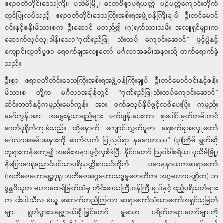
ဧရာဝတီတိုင်းဒေသကြီး၊ ပုသိမ်မြို့၊ ဓာတုဝိဇ္ဇာပရိယတ္တိ ပဋိပတ္တိကျောင်းတိုက်
တွင်ပြုလုပ်သည့် ဧရာဝတီတိုင်းဒေသကြီးအစိုးရအဖွဲ့ဝန်ကြီးချုပ် ဦးတင်မောင်
ဝင်းနှင့်ဇနီးမိသားစုက ဦးဆောင် မတည်၍ (၇)ရက်သားသမီး အလှူရှင်များက
ဆောက်လုပ်လှူဒါန်းသော“ဂုဏ်ရည်ဖြူ သုံးထပ် ကျောင်းဆောင်” ဖွင့်ပွဲနှင့်
ကျောင်းလွှတ်ပူဇာ ရေစက်ချအလှူတော် မင်္ဂလာအခမ်းအနားသို့ တက်ရောက်ခဲ့
သည်။
ဦးစွာ ဧရာဝတီတိုင်းဒေသကြီးအစိုးရအဖွဲ့ဝန်ကြီးချုပ် ဦးတင်မောင်ဝင်းနှင့်ဇနီး
မိသားစု တို့က မင်္ဂလာအချိန်တွင် “ဂုဏ်ရည်ဖြူသုံးထပ်ကျောင်းဆောင်”
ဆိုင်းဘုတ်နှင့်ကမ္ပည်းမော်ကွန်း အား စက်ခလုပ်နှိပ်ဖွင့်လှစ်ပေးပြီး ကမ္ပည်း
မော်ကွန်းအား အမွှေးနံ့သာရည်များ ပက်ဖျန်းပေးကာ စုပေါင်းမှတ်တမ်းတင်
ဓာတ်ပုံရိုက်ကူးခဲ့သည်။ ထို့နောက် ကျောင်းလွှတ်ပူဇာ ရေစက်ချအလှူတော်
မင်္ဂလာအခမ်းအနားကို ဆက်လက် ပြုလုပ်ရာ နမောတဿ” (၃)ကြိမ် ရွတ်ဆို
ဘုရားကန်တော့၍ အခမ်းအနားဖွင့်လှစ်ခဲ့ပြီး နိုင်ငံတော် ဩဝါဒါစရိယ၊ ပုသိမ်မြို့၊
နိဂြောဓာရုံညောင်ပင်သာပရိယတ္တိစာသင်တိုက် ပဓာနနာယကဆရာတော်
(အဘိဓဇမဟာရဋ္ဌဂုရု၊ အဘိဓဇအဂ္ဂမဟာသဒ္ဓမ္မဇောတိက၊ အဂ္ဂမဟာပဏ္ဍိတ) ဘ
ဒ္ဒန္တဝိသုတ မဟာထေရ်မြတ်ထံမှ တိုင်းဒေသကြီးဝန်ကြီးချုပ်နှင့် ဧည့်ပရိသတ်များ
က ငါးပါးသီလ ခံယူ ဆောက်တည်ကြကာ ဆရာတော်သံဃာတော်အရှင်သူမြတ်
များ ရွတ်ပွားသရဇ္ဈာယ်ချီးမြှင့်တော် မူသော ပရိတ်တရားတော်များကို