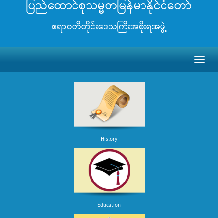
ပြည်ထောင်စုသမ္မတမြန်မာနိုင်ငံတော်
ဧရာဝတီတိုင်းဒေသကြီးအစိုးရအဖွဲ့
Toggl
naviga
History
Education