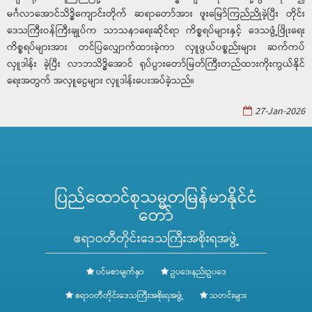
မင်္ဂလာအောင်သိဒ္ဓိကျောင်းတိုက် ဆရာတော်အား ဖူးမြော်ကြည်ညိုခဲ့ပြီး တိုင်း
ဒေသကြီးဝန်ကြီးချုပ်က သာသနာရေးဆိုင်ရာ ကိစ္စရပ်များနှင့် ဒေသဖွံ့ဖြိုးရေး
ကိစ္စရပ်များအား တင်ပြလျှောက်ထားခဲ့ကာ လှူဖွယ်ပစ္စည်းများ ဆက်ကပ်
လှူဒါန်း ခဲ့ပြီး လာဘသိဒ္ဓိအောင် ရုပ်ပွားတော်မြတ်ကြီးတည်ထားကိုးကွယ်နိုင်
ရေးအတွက် အလှူငွေများ လှူဒါန်းပေးအပ်ခဲ့သည်။
27-Jan-2026
ပြည်ထောင်စုသမ္မတမြန်မာနိုင်ငံ
တော်
ဧရာဝတီတိုင်းဒေသကြီးအစိုးရအဖွဲ့
ပင်မစာမျက်နှာ
ဥပဒေ၊နည်းဥပဒေ
ဧရာဝတီတိုင်းဒေသကြီးအစိုးရအဖွဲ့
သတင်းများ