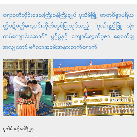
ဧရာဝတီတိုင်းဒေသကြီးဝန်ကြီးချုပ် ပုသိမ်မြို့ ဓာတုဝိဇ္ဇာပရိယ
တ္တိပဋိပတ္တိကျောင်းတိုက်တွင်ပြုလုပ်သည့် “ဂုဏ်ရည်ဖြူ သုံး
ထပ်ကျောင်းဆောင်” ဖွင့်ပွဲနှင့် ကျောင်းလွှတ်ပူဇာ ရေစက်ချ
အလှူတော် မင်္ဂလာအခမ်းအနားတက်ရောက်
ပုသိမ် ဇန်နဝါရီ ၂၇