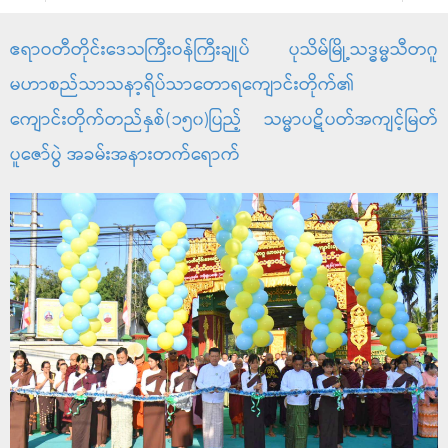
ဧရာဝတီတိုင်းဒေသကြီးဝန်ကြီးချုပ် ပုသိမ်မြို့သဒ္ဓမ္မသီတဂူ
မဟာစည်သာသနာ့ရိပ်သာတောရကျောင်းတိုက်၏
ကျောင်းတိုက်တည်နှစ်(၁၅၀)ပြည့် သမ္မာပဋိပတ်အကျင့်မြတ်
ပူဇော်ပွဲ အခမ်းအနားတက်ရောက်