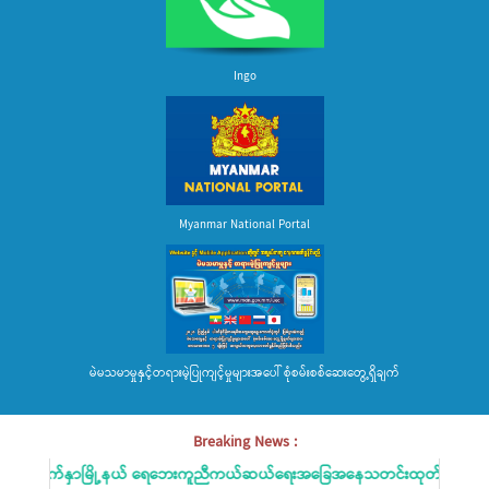
Ingo
Myanmar National Portal
မဲမသမာမှုနှင့်တရားမဲ့ပြုကျင့်မှုများအပေါ် စုံစမ်းစစ်ဆေးတွေ့ရှိချက်
Breaking News :
းမျက်နှာမြို့နယ် ရေဘေးကူညီကယ်ဆယ်ရေးအခြေအနေသတင်းထုတ်ပြန်ခြင်း