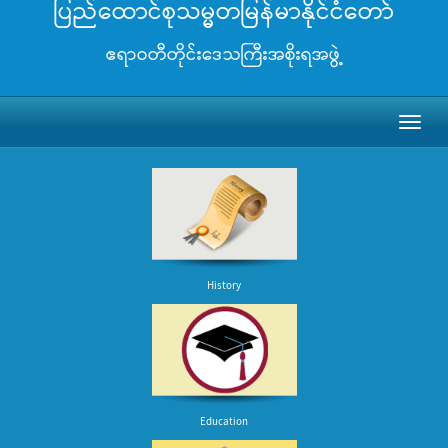
ပြည်ထောင်စုသမ္မတမြန်မာနိုင်ငံတော်
ဧရာဝတီတိုင်းဒေသကြီးအစိုးရအဖွဲ့
Toggl
naviga
History
Education