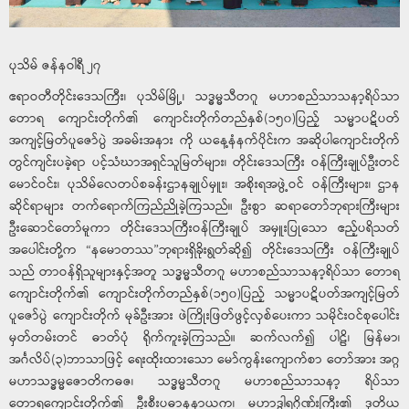
ပုသိမ် ဇန်နဝါရီ ၂၇
ဧရာဝတီတိုင်းဒေသကြီး၊ ပုသိမ်မြို့၊ သဒ္ဓမ္မသီတဂူ မဟာစည်သာသနာ့ရိပ်သာ
တောရ ကျောင်းတိုက်၏ ကျောင်းတိုက်တည်နှစ်(၁၅၀)ပြည့် သမ္မာပဋိပတ်
အကျင့်မြတ်ပူဇော်ပွဲ အခမ်းအနား ကို ယနေ့နံနက်ပိုင်းက အဆိုပါကျောင်းတိုက်
တွင်ကျင်းပခဲ့ရာ ပင့်သံဃာအရှင်သူမြတ်များ၊ တိုင်းဒေသကြီး ဝန်ကြီးချုပ်ဦးတင်
မောင်ဝင်း၊ ပုသိမ်လေတပ်စခန်းဌာနချုပ်မှူး၊ အစိုးရအဖွဲ့ဝင် ဝန်ကြီးများ၊ ဌာန
ဆိုင်ရာများ တက်ရောက်ကြည်ညိုခဲ့ကြသည်။ ဦးစွာ ဆရာတော်ဘုရားကြီးများ
ဦးဆောင်တော်မူကာ တိုင်းဒေသကြီးဝန်ကြီးချုပ် အမှူးပြုသော ဧည့်ပရိသတ်
အပေါင်းတို့က “နမောတဿ”ဘုရားရှိခိုးရွတ်ဆို၍ တိုင်းဒေသကြီး ဝန်ကြီးချုပ်
သည် တာဝန်ရှိသူများနှင့်အတူ သဒ္ဓမ္မသီတဂူ မဟာစည်သာသနာ့ရိပ်သာ တောရ
ကျောင်းတိုက်၏ ကျောင်းတိုက်တည်နှစ်(၁၅၀)ပြည့် သမ္မာပဋိပတ်အကျင့်မြတ်
ပူဇော်ပွဲ ကျောင်းတိုက် မုခ်ဦးအား ဖဲကြိုးဖြတ်ဖွင့်လှစ်ပေးကာ သမိုင်းဝင်စုပေါင်း
မှတ်တမ်းတင် ဓာတ်ပုံ ရိုက်ကူးခဲ့ကြသည်။ ဆက်လက်၍ ပါဠိ၊ မြန်မာ၊
အင်္ဂလိပ်(၃)ဘာသာဖြင့် ရေးထိုးထားသော မော်ကွန်းကျောက်စာ တော်အား အဂ္ဂ
မဟာသဒ္ဓမ္မဇောတိကဓဇ၊ သဒ္ဓမ္မသီတဂူ မဟာစည်သာသနာ့ ရိပ်သာ
တောရကျောင်းတိုက်၏ ဦးစီးပဓာနနာယက၊ မဟာဒွါရဂိုဏ်းကြီး၏ ဒုတိယ