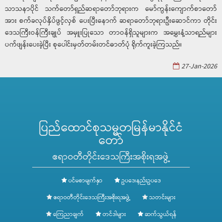
သာသနာပိုင် သက်တော်ရှည်ဆရာတော်ဘုရားက မော်ကွန်းကျောက်စာတော်
အား စက်ခလုပ်နှိပ်ဖွင့်လှစ် ပေးပြီးနောက် ဆရာတော်ဘုရားဦးဆောင်ကာ တိုင်း
ဒေသကြီးဝန်ကြီးချုပ် အမှူးပြုသော တာဝန်ရှိသူများက အမွှေးနံ့သာရည်များ
ပက်ဖျန်းပေးခဲ့ပြီး စုပေါင်းမှတ်တမ်းတင်ဓာတ်ပုံ ရိုက်ကူးခဲ့ကြသည်။
27-Jan-2026
ပြည်ထောင်စုသမ္မတမြန်မာနိုင်ငံ
တော်
ဧရာဝတီတိုင်းဒေသကြီးအစိုးရအဖွဲ့
ပင်မစာမျက်နှာ
ဥပဒေ၊နည်းဥပဒေ
ဧရာဝတီတိုင်းဒေသကြီးအစိုးရအဖွဲ့
သတင်းများ
ကြေညာချက်
တင်ဒါများ
ဆက်သွယ်ရန်