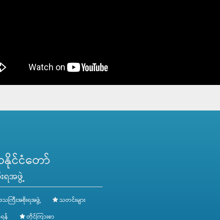
ိုင်ငံတော်
းရအဖွဲ့
ေသကြီးအစိုးရအဖွဲ့
သတင်းများ
ရန်
တိုင်ကြားစာ