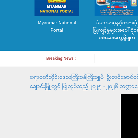
Myanmar National
မဲမသမာမှုနှင့်တရားမဲ့
Portal
ပြုကျင့်မှုများအပေါ် စုံစမ
စစ်ဆေးတွေ့ရှိချက်
Breaking News :
ဧရာဝတီတိုင်းဒေသကြီးဝန်ကြီးချုပ် ဦးတင်မောင်ဝ
ချောင်းမြို့တွင် ပြုလုပ်သည့် ၂၀၂၅ - ၂၀၂၆ ဘဏ္ဍာရေ