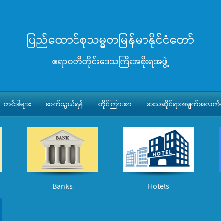
ပြည်ထောင်စုသမ္မတမြန်မာနိုင်ငံတော်
ဧရာဝတီတိုင်းဒေသကြီးအစိုးရအဖွဲ့
တင်ဒါများ
ဆက်သွယ်ရန်
တိုင်ကြားစာ
ဒေသဆိုင်ရာအချက်အလက်မ
Banks
Hotels