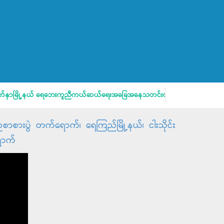
ာမြို့နယ် ရေဘေးကူညီကယ်ဆယ်ရေးအခြေအနေသတင်းထုတ်ပြန်ခြင်း
စာစားပွဲ တက်ရောက်၊ ရေကြည်မြို့နယ်၊ ငါးသိုင်း
ရောက်