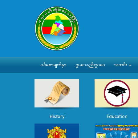
ပင်မစာမျက်နှာ
ဥပဒေ၊နည်းဥပဒေ
သတင်း
History
Education