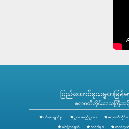
ပြည်ထောင်စုသမ္မတမြန်မာန
ဧရာဝတီတိုင်းဒေသကြီးအစို
ပင်မစာမျက်နှာ
ဥပဒေ၊နည်းဥပဒေ
ဧရာဝတီတိုင်းဒ
ကြေညာချက်
တင်ဒါများ
ဆက်သွယ်