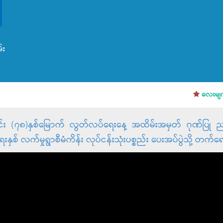
်း
လေးမျက်နှ
င်း (၇၈)နှစ်မြောက် လွတ်လပ်ရေးနေ့ အထိမ်းအမှတ် ဂုဏ်ပြု ည
းနှစ် လက်မှုရွာစီမံကိန်း လုပ်ငန်းသုံးပစ္စည်း ပေးအပ်ပွဲသို့ တက်