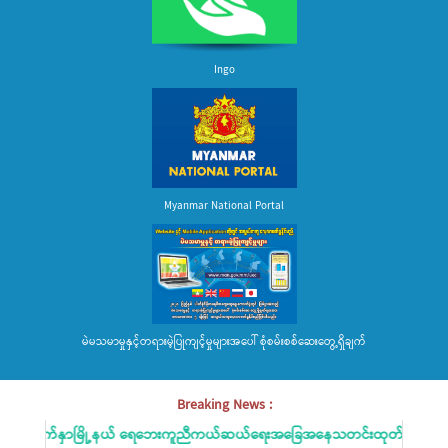
Ingo
Myanmar National Portal
မဲမသမာမှုနှင့်တရားမဲ့ပြုကျင့်မှုများအပေါ် စုံစမ်းစစ်ဆေးတွေ့ရှိချက်
Breaking News :
းမျက်နှာမြို့နယ် ရေဘေးကူညီကယ်ဆယ်ရေးအခြေအနေသတင်းထုတ်ပြန်ခြင်း