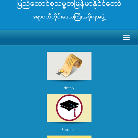
ပြည်ထောင်စုသမ္မတမြန်မာနိုင်ငံတော်
ဧရာဝတီတိုင်းဒေသကြီးအစိုးရအဖွဲ့
Toggl
naviga
History
Education