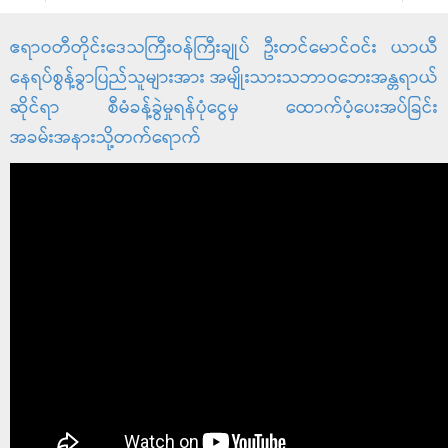
ဧရာဝတီတိုင်းဒေသကြီးဝန်ကြီးချုပ် ဦးတင်မောင်ဝင်း ယာယီ
နေရပ်စွန့်ခွာပြည်သူများအား အမျိုးသားသဘာဝဘေးအန္တရာယ်
ဆိုင်ရာ စီမံခန့်ခွဲမှုရန်ပုံငွေမှ ထောက်ပံ့ပေးအပ်ခြင်း
အခမ်းအနားသို့တက်ရောက်