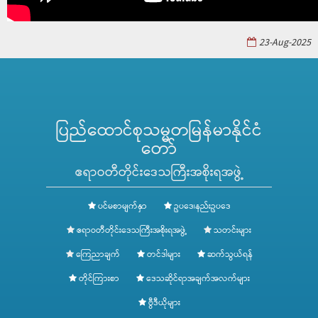
23-Aug-2025
ပြည်ထောင်စုသမ္မတမြန်မာနိုင်ငံ
တော်
ဧရာဝတီတိုင်းဒေသကြီးအစိုးရအဖွဲ့
ပင်မစာမျက်နှာ
ဥပဒေ၊နည်းဥပဒေ
ဧရာဝတီတိုင်းဒေသကြီးအစိုးရအဖွဲ့
သတင်းများ
ကြေညာချက်
တင်ဒါများ
ဆက်သွယ်ရန်
တိုင်ကြားစာ
ဒေသဆိုင်ရာအချက်အလက်များ
ဗွီဒီယိုများ