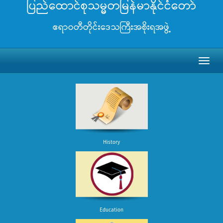
ပြည်ထောင်စုသမ္မတမြန်မာနိုင်ငံတော်
ဧရာဝတီတိုင်းဒေသကြီးအစိုးရအဖွဲ့
Toggl
naviga
History
Education