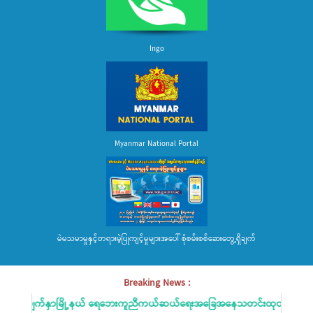
Ingo
Myanmar National Portal
မဲမသမာမှုနှင့်တရားမဲ့ပြုကျင့်မှုများအပေါ် စုံစမ်းစစ်ဆေးတွေ့ရှိချက်
Breaking News :
ေးမျက်နှာမြို့နယ် ရေဘေးကူညီကယ်ဆယ်ရေးအခြေအနေသတင်းထုတ်ပြန်ခြင်း