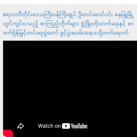
ဧရာဝတီတိုင်းဒေသကြီးဝန်ကြီးချုပ် ဦးတင်မောင်ဝင်း ဓနုဖြူမြို့
တွင်ကျင်းပသည့် စာကြည့်တိုက်များ ဖွံ့ဖြိုးတိုးတက်ရေးနှင့် စာ
ဖတ်ရှိန်မြှင့်တင်ရေးပွဲတော် ဖွင့်ပွဲအခမ်းအနားသို့တက်ရောက်