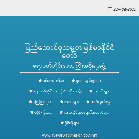
22-Aug-2025
ပြည်ထောင်စုသမ္မတမြန်မာနိုင်ငံ
တော်
ဧရာဝတီတိုင်းဒေသကြီးအစိုးရအဖွဲ့
ပင်မစာမျက်နှာ
ဥပဒေ၊နည်းဥပဒေ
ဧရာဝတီတိုင်းဒေသကြီးအစိုးရအဖွဲ့
သတင်းများ
ကြေညာချက်
တင်ဒါများ
ဆက်သွယ်ရန်
တိုင်ကြားစာ
ဒေသဆိုင်ရာအချက်အလက်များ
ဗွီဒီယိုများ
www.ayeyarwadyregion.gov.mm