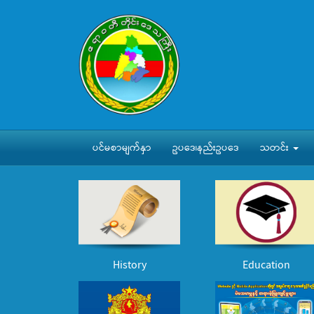
ပင်မစာမျက်နှာ
ဥပဒေ၊နည်းဥပဒေ
သတင်း
History
Education