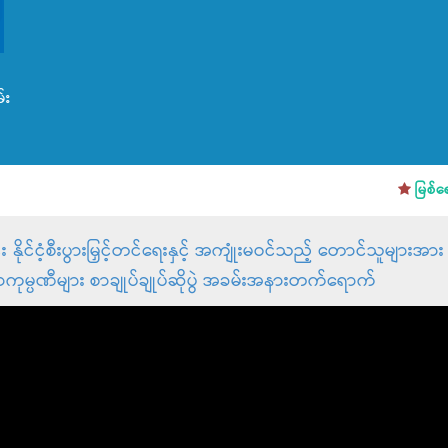
်း
မြစ်ရေကြီ
နိုင်ငံ့စီးပွားမြှင့်တင်ရေးနှင့် အကျုံးမဝင်သည့် တောင်သူများ
ဇာကုမ္ပဏီများ စာချုပ်ချုပ်ဆိုပွဲ အခမ်းအနားတက်ရောက်