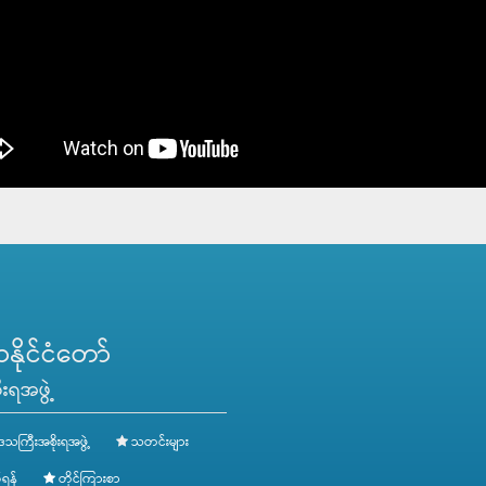
ိုင်ငံတော်
းရအဖွဲ့
ေသကြီးအစိုးရအဖွဲ့
သတင်းများ
ရန်
တိုင်ကြားစာ