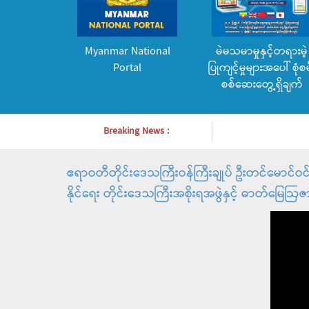
Myanmar National
မဲမသမာမှုနှင့်တရားမဲ့
Portal
ပြုကျင့်မှုများအပေါ် စုံစမ
စစ်ဆေးတွေ့ရှိချက်
Breaking News :
ဧရာဝတီတိုင်းဒေသကြီးဝန်ကြီးချုပ် ဦးတင်မောင်ဝင်း 
နိုင်ရေး တိုင်းဒေသကြီးအစိုးရအဖွဲနှင့် ဓာတ်မြေဩ