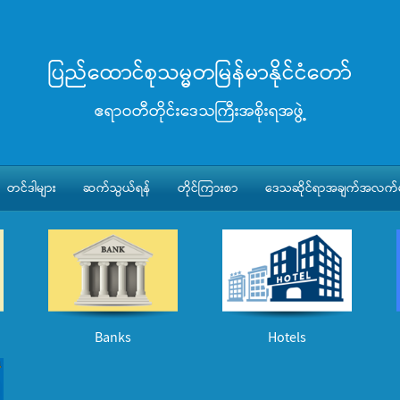
ပြည်ထောင်စုသမ္မတမြန်မာနိုင်ငံတော်
ဧရာဝတီတိုင်းဒေသကြီးအစိုးရအဖွဲ့
တင်ဒါများ
ဆက်သွယ်ရန်
တိုင်ကြားစာ
ဒေသဆိုင်ရာအချက်အလက်မ
Banks
Hotels