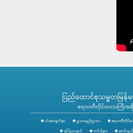
ပြည်ထောင်စုသမ္မတမြန်မာန
ဧရာဝတီတိုင်းဒေသကြီးအစို
ပင်မစာမျက်နှာ
ဥပဒေ၊နည်းဥပဒေ
ဧရာဝတီတိုင်းဒ
ကြေညာချက်
တင်ဒါများ
ဆက်သွယ်