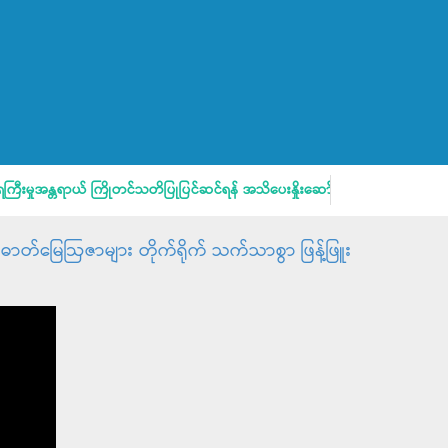
းမှုအန္တရာယ် ကြိုတင်သတိပြုပြင်ဆင်ရန် အသိပေးနှိုးဆော်ချက်
မိဘပြည
အား ဓာတ်မြေဩဇာများ တိုက်ရိုက် သက်သာစွာ ဖြန့်ဖြူး