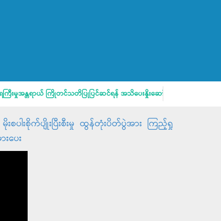
းမှုအန္တရာယ် ကြိုတင်သတိပြုပြင်ဆင်ရန် အသိပေးနှိုးဆော်ချက်
မိဘပြည
းစိုက်ပျိုးပြီးစီးမှု ထွန်တုံးပိတ်ပွဲအား ကြည့်ရှု
အားပေး