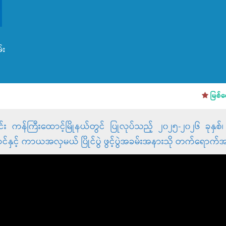
်း
မြစ်ရေကြီ
န်ကြီးထောင့်မြိုနယ်တွင် ပြုလုပ်သည့် ၂၀၂၅-၂၀၂၆ ခုနှစ်၊ မိုးစပါ
င့် ကာယအလှမယ် ပြိုင်ပွဲ ဖွင့်ပွဲအခမ်းအနားသို တက်ရောက်