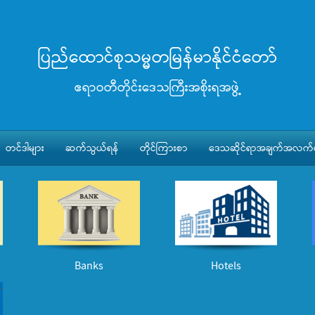
ပြည်ထောင်စုသမ္မတမြန်မာနိုင်ငံတော်
ဧရာဝတီတိုင်းဒေသကြီးအစိုးရအဖွဲ့
တင်ဒါများ
ဆက်သွယ်ရန်
တိုင်ကြားစာ
ဒေသဆိုင်ရာအချက်အလက်မ
Banks
Hotels