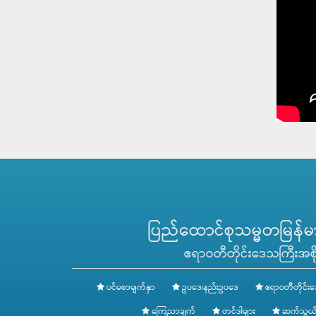
ပြည်ထောင်စုသမ္မတမြန်မာန
ဧရာဝတီတိုင်းဒေသကြီးအစို
ပင်မစာမျက်နှာ
ဥပဒေ၊နည်းဥပဒေ
ဧရာဝတီတိုင်းဒ
ကြေညာချက်
တင်ဒါများ
ဆက်သွယ်