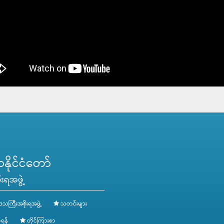
ိုင်ငံတော်
းရအဖွဲ့
ေသကြီးအစိုးရအဖွဲ့
သတင်းများ
ရန်
တိုင်ကြားစာ