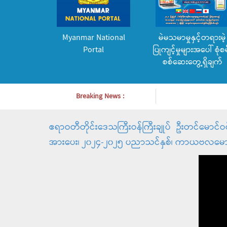
Myanmar National
မဲမသမာမှုနှင့်တရားမဲ့
Portal
ပြုကျင့်မှုများအပေါ် စုံစမ
စစ်ဆေးတွေ့ရှိချက်
Breaking News :
ဧရာဝတီတိုင်းဒေသကြီးဝန်ကြီးချုပ် ဦးတင်မောင်ဝင်း က
အားပေး၊ ၂၀၂၄-၂၀၂၅ ပညာသင်နှစ်၊ ကာယဗလမောင်နှ