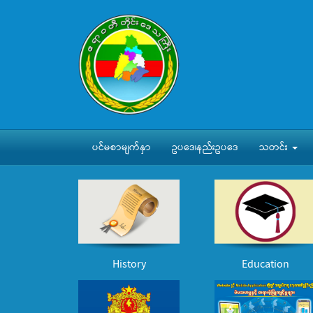
ပင်မစာမျက်နှာ
ဥပဒေ၊နည်းဥပဒေ
သတင်း
History
Education