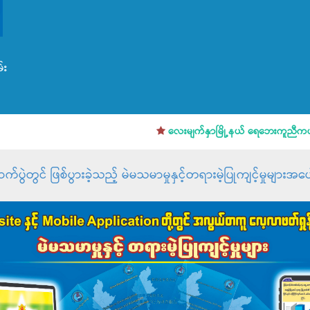
်း
လေးမျက်နှာမြို့နယ် ရေဘေးကူညီကယ်ဆ
ွဲတွင် ဖြစ်ပွားခဲ့သည့် မဲမသမာမှုနှင့်တရားမဲ့ပြုကျင့်မှုများအပေါ