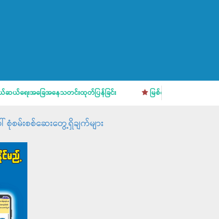
ယ်ရေးအခြေအနေသတင်းထုတ်ပြန်ခြင်း
မြစ်ရေကြီးမှုအန္တရာယ် ကြိုတင
် စုံစမ်းစစ်ဆေးတွေ့ရှိချက်များ