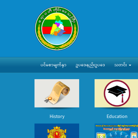
ပင်မစာမျက်နှာ
ဥပဒေ၊နည်းဥပဒေ
သတင်း
History
Education