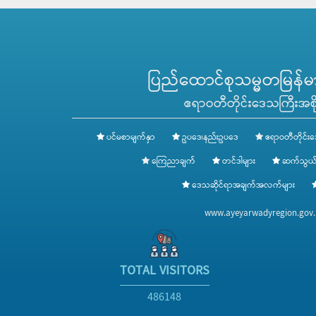
ပြည်ထောင်စုသမ္မတမြန်မာန
ဧရာဝတီတိုင်းဒေသကြီးအစို
ပင်မစာမျက်နှာ
ဥပဒေ၊နည်းဥပဒေ
ဧရာဝတီတိုင်းဒ
ကြေညာချက်
တင်ဒါများ
ဆက်သွယ်
ဒေသဆိုင်ရာအချက်အလက်များ
www.ayeyarwadyregion.go
TOTAL VISITORS
486148