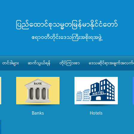
ပြည်ထောင်စုသမ္မတမြန်မာနိုင်ငံတော်
ဧရာဝတီတိုင်းဒေသကြီးအစိုးရအဖွဲ့
တင်ဒါများ
ဆက်သွယ်ရန်
တိုင်ကြားစာ
ဒေသဆိုင်ရာအချက်အလက်မ
Banks
Hotels