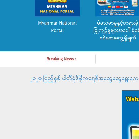
Myanmar National
မဲမသမာမှုနှင့်တရားမဲ့
Portal
ပြုကျင့်မှုများအပေါ် စုံစမ
စစ်ဆေးတွေ့ရှိချက်
Breaking News :
၂၀၂၀ ပြည့်နှစ် ပါတီစုံဒီမိုကရေစီအထွေထွေရွေးကောက်ပ