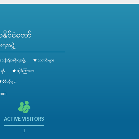
ိုင်ငံတော်
းရအဖွဲ့
ေသကြီးအစိုးရအဖွဲ့
သတင်းများ
ရန်
တိုင်ကြားစာ
ဗွီဒီယိုများ
v.mm
ACTIVE VISITORS
1