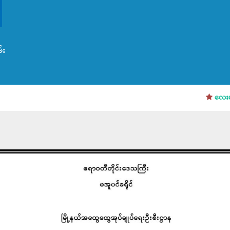
်း
လေးမျက်
း