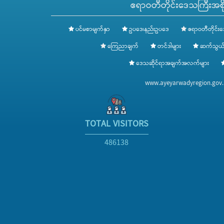
ဧရာဝတီတိုင်းဒေသကြီးအစို
ပင်မစာမျက်နှာ
ဥပဒေ၊နည်းဥပဒေ
ဧရာဝတီတိုင်းဒ
ကြေညာချက်
တင်ဒါများ
ဆက်သွယ်
ဒေသဆိုင်ရာအချက်အလက်များ
www.ayeyarwadyregion.go
TOTAL VISITORS
486138