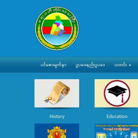
ပင်မစာမျက်နှာ
ဥပဒေ၊နည်းဥပဒေ
သတင်း
History
Education