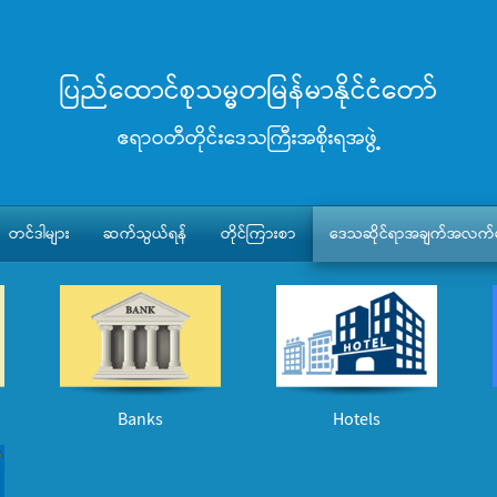
ပြည်ထောင်စုသမ္မတမြန်မာနိုင်ငံတော်
ဧရာဝတီတိုင်းဒေသကြီးအစိုးရအဖွဲ့
တင်ဒါများ
ဆက်သွယ်ရန်
တိုင်ကြားစာ
ဒေသဆိုင်ရာအချက်အလက်မ
Banks
Hotels