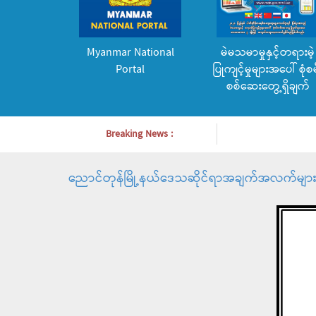
Myanmar National
မဲမသမာမှုနှင့်တရားမဲ့
Portal
ပြုကျင့်မှုများအပေါ် စုံစမ
စစ်ဆေးတွေ့ရှိချက်
Breaking News :
ညောင်တုန်မြို့နယ်ဒေသဆိုင်ရာအချက်အလက်မျာ