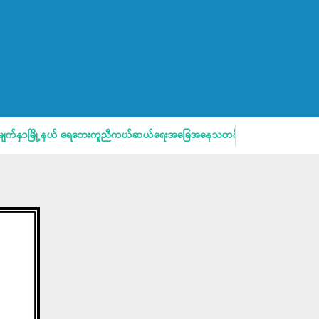
နှာမြို့နယ် ရေဘေးကူညီကယ်ဆယ်ရေးအခြေအနေသတင်းထုတ်ပြန်ခြင်း