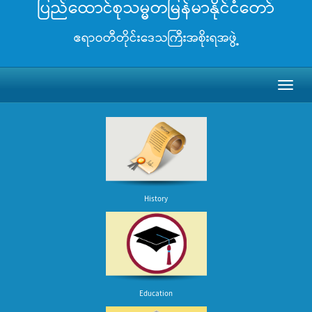
ပြည်ထောင်စုသမ္မတမြန်မာနိုင်ငံတော်
ဧရာဝတီတိုင်းဒေသကြီးအစိုးရအဖွဲ့
Toggl
naviga
History
Education