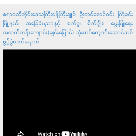
ဧရာဝတီတိုင်းဒေသကြီးဝန်ကြီးချုပ် ဦးတင်မောင်ဝင်း ကြံခင်း
မြို့နယ်၊ အခြေခံပညာနှင့် စက်မှု၊ စိုက်ပျိုး၊ မွေးမြူရေး
အထက်တန်းကျောင်း(ချင်းမြောင်) သုံးထပ်ကျောင်းဆောင်သစ်
ဖွင့်ပွဲတက်ရောက်