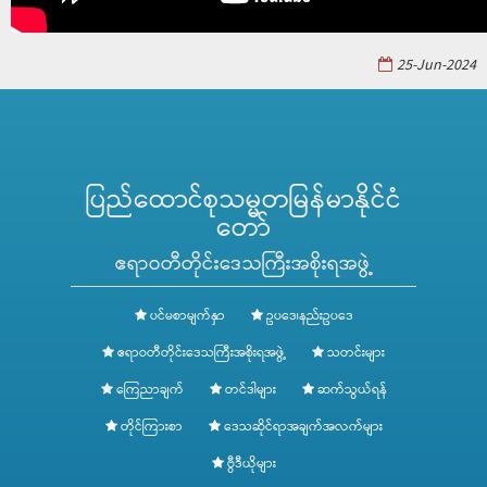
25-Jun-2024
ပြည်ထောင်စုသမ္မတမြန်မာနိုင်ငံ
တော်
ဧရာဝတီတိုင်းဒေသကြီးအစိုးရအဖွဲ့
ပင်မစာမျက်နှာ
ဥပဒေ၊နည်းဥပဒေ
ဧရာဝတီတိုင်းဒေသကြီးအစိုးရအဖွဲ့
သတင်းများ
ကြေညာချက်
တင်ဒါများ
ဆက်သွယ်ရန်
တိုင်ကြားစာ
ဒေသဆိုင်ရာအချက်အလက်များ
ဗွီဒီယိုများ