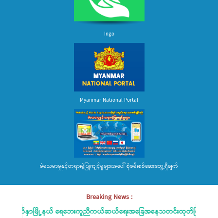
Ingo
Myanmar National Portal
မဲမသမာမှုနှင့်တရားမဲ့ပြုကျင့်မှုများအပေါ် စုံစမ်းစစ်ဆေးတွေ့ရှိချက်
Breaking News :
မျက်နှာမြို့နယ် ရေဘေးကူညီကယ်ဆယ်ရေးအခြေအနေသတင်းထုတ်ပြန်ခြင်း