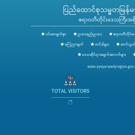
ပြည်ထောင်စုသမ္မတမြန်မာန
ဧရာဝတီတိုင်းဒေသကြီးအစို
ပင်မစာမျက်နှာ
ဥပဒေ၊နည်းဥပဒေ
ဧရာဝတီတိုင်းဒ
ကြေညာချက်
တင်ဒါများ
ဆက်သွယ်
ဒေသဆိုင်ရာအချက်အလက်များ
www.ayeyarwadyregion.go
TOTAL VISITORS
486010