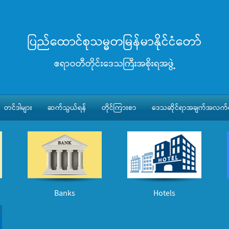
ပြည်ထောင်စုသမ္မတမြန်မာနိုင်ငံတော်
ဧရာဝတီတိုင်းဒေသကြီးအစိုးရအဖွဲ့
တင်ဒါများ
ဆက်သွယ်ရန်
တိုင်ကြားစာ
ဒေသဆိုင်ရာအချက်အလက်မ
Banks
Hotels