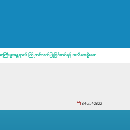
ြီးမှုအန္တရာယ် ကြိုတင်သတိပြုပြင်ဆင်ရန် အသိပေးနှိုးဆော်ချက်
မိဘပြ
04-Jul-2022