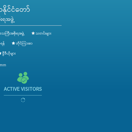
ိုင်ငံတော်
းရအဖွဲ့
ေသကြီးအစိုးရအဖွဲ့
သတင်းများ
ရန်
တိုင်ကြားစာ
ဗွီဒီယိုများ
v.mm
ACTIVE VISITORS
1