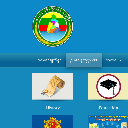
ပင်မစာမျက်နှာ
ဥပဒေ၊နည်းဥပဒေ
သတင်း
History
Education