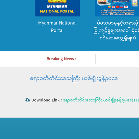
Myanmar National
မဲမသမာမှုနှင့်တရားမဲ့
Portal
ပြုကျင့်မှုများအပေါ် စုံစမ
စစ်ဆေးတွေ့ရှိချက်
Breaking News :
ဧရာဝတီတိုင်းဒေသကြီး ယစ်မျိုးခွန်ဥပ​ဒေ
Download Link :
ဧရာဝတီတိုင်းဒေသကြီး ယစ်မျိုးခွန်ဥပ​ဒေ(1).